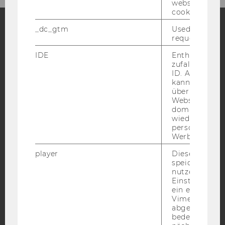
website read 
cookie.
_dc_gtm
Used to throt
request rate.
Facebook
Instagram
Blog
IDE
Enthält eine
zufallsgenerie
ID. Anhand di
YouTube
kann Google 
Newsletter
Bluesky
über verschie
Websites
domainübergr
wiedererkenn
personalisiert
Werbung auss
IMPRESSUM
player
Dieses Cooki
BARRIEREFREIHEITSERKLÄRUNG WEBSEITE
speichert
nutzerspezifi
DATENSCHUTZERKLÄRUNG
Einstellungen
DATENSCHUTZERKLÄRUNG SOCIAL MEDIA
ein eingebett
Vimeo-Video
DATENSCHUTZERKLÄRUNG
abgespielt wi
STUDIENBEWERBER*INNEN UND STUDIERENDE
bedeutet, das