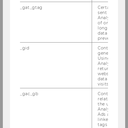
About the Department
_gat_gtag
Certain data i
sent to Googl
Analytics a 
News
of once per m
long as it is s
data transfers
People
prevented.
_gid
Contains a r
Research
generated use
Using this ID
Study
Analytics can
returning use
website and 
Events
data from pre
visits.
Intranet Login
_gac_gb
Contains cam
related infor
the user. If G
Intranet
Analytics and
Ads accounts 
linked, the co
tags on the G