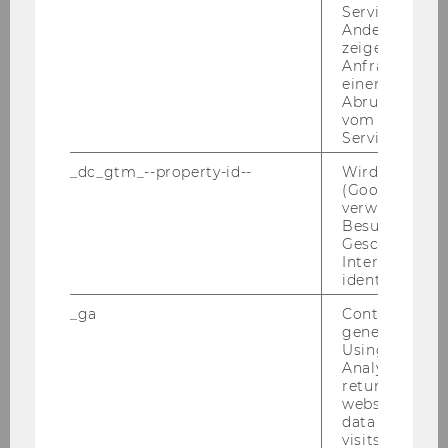
Service abzur
Andere mögli
Our goal is to make sure it is safe for stu­dents
zeigen Opt-ou
Anfrage im G
and em­ployees to study and work on cam­pus
einen Fehler 
in per­son. The­re­fo­re, WU re­com­mends to en­su­
Abrufen einer
re suf­fi­ci­ent va­c­ci­na­ti­on pro­tec­tion against
vom AMP Clie
Service an.
Covid-​19 at all times.
_dc_gtm_--property-id--
Wird von Dou
(Google Tag 
verwendet, u
Besucher nach
Geschlecht o
ZURÜCK ZUR ÜBERSICHT
Interessen zu
identifizieren.
_ga
Contains a r
generated use
Volkswirtschaft
Using this ID
Analytics can
returning use
website and 
Home
data from pre
visits.