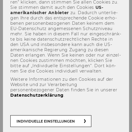
ren“ kli­cken, dann stim­men Sie allen Coo­kies zu.
Sie stim­men damit auch den Coo­kies
US-​
amerikanischer An­bie­ter
zu. Da­durch un­ter­lie­
gen Ihre durch das ent­spre­chen­de Coo­kie er­ho­
be­nen per­so­nen­be­zo­ge­nen Daten kei­nem dem
EU-​Datenschutz an­ge­mes­se­nen Schutz­ni­veau
Job openings: 5 Teaching and
mehr. Sie haben in die­sem Fall nur ein­ge­schränk­
te bis keine da­ten­schutz­recht­li­chen Rech­te in
Research Associates
den USA und ins­be­son­de­re kann auch die US-​
amerikanische Re­gie­rung Zu­gang zu die­sen
Daten er­lan­gen. Wenn Sie kei­nen oder nur ein­zel­
nen Coo­kies zu­stim­men möch­ten, kli­cken Sie
bitte auf „In­di­vi­du­el­le Ein­stel­lun­gen“. Dort kön­
nen Sie die Coo­kies in­di­vi­du­ell ver­wal­ten.
TEILEN
TEILEN
Weitere Informationen zu den Cookies auf der
Website und zur Verarbeitung
personenbezogener Daten finden Sie in unserer
Datenschutzerklärung
.
08. Februar 2023
De­part­ment of Eco­no­mics is of­fe­ring
up to 5 Tea­ching and Re­se­arch As­so­
INDIVIDUELLE EINSTELLUNGEN
cia­tes, star­ting Sep­tem­ber 01, 2023,