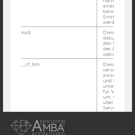
nächsten Ans
COOKIE EINSTELLUNGEN
eines Vimeo-V
bevorzugten
Einstellungen
Barrierefreiheitserklärung
werden.
Webseite
vuid
Dieser Cookie
dazu eingeset
den Nutzungs
des Benutzers
speichern.
__cf_bm
Dieses Cookie
ACCREDITED BY:
verwendet, u
zwischen Men
EQUIS
AACSB
und Bots zu
unterscheiden.
für Vimeo no
um, um gülti
über die Nutz
Service zu s
AMBA
_uetvid
Dieses Cookie
gesetzt, um d
Nutzung des 
Videoplayers 