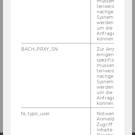
müssen Informa
teilweise von
nachgelagerten
News
System abgefra
werden. Notwen
um die Antwort 
People
Anfrage zuordne
können.
Research
BACH_PRXY_SN
Zur Anzeige von
einigen WU-
Study
spezifischen Inh
müssen Informa
teilweise von
Events
nachgelagerten
System abgefra
werden. Notwen
Intranet Login
um die Antwort 
Anfrage zuordne
können.
Intranet
fe_typo_user
Notwendig für d
Anmeldung und
Zugriff auf gesc
Inhalte oder zur