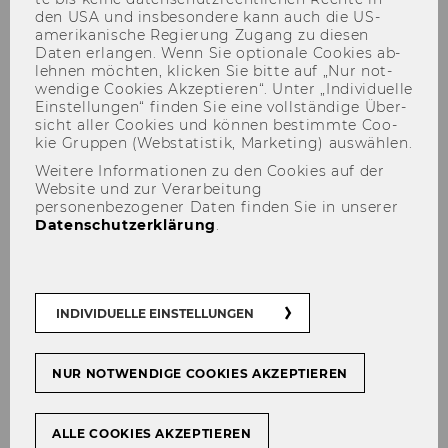
den USA und ins­be­son­de­re kann auch die US-​
amerikanische Re­gie­rung Zu­gang zu die­sen
Daten er­lan­gen. Wenn Sie op­tio­na­le Coo­kies ab­
leh­nen möch­ten, kli­cken Sie bitte auf „Nur not­
wen­di­ge Coo­kies Ak­zep­tie­ren“. Unter „In­di­vi­du­el­le
Ein­stel­lun­gen“ fin­den Sie eine voll­stän­di­ge Über­
Harald Oberhofer via Wiener
sicht aller Coo­kies und kön­nen be­stimm­te Coo­
Zeitung: Werte, Wahrheit,
kie Grup­pen (Web­sta­tis­tik, Mar­ke­ting) aus­wäh­len.
Weitere Informationen zu den Cookies auf der
Wirtschaftsforschung
Website und zur Verarbeitung
personenbezogener Daten finden Sie in unserer
Datenschutzerklärung
.
TEILEN
TEILEN
INDIVIDUELLE EINSTELLUNGEN
11. August 2020
NUR NOTWENDIGE COOKIES AKZEPTIEREN
Ha­rald Ober­ho­fer schreibt in sei­nem neu­es­ten
ALLE COOKIES AKZEPTIEREN
Gast­kom­men­tar der Wie­ner Zei­tung über be­