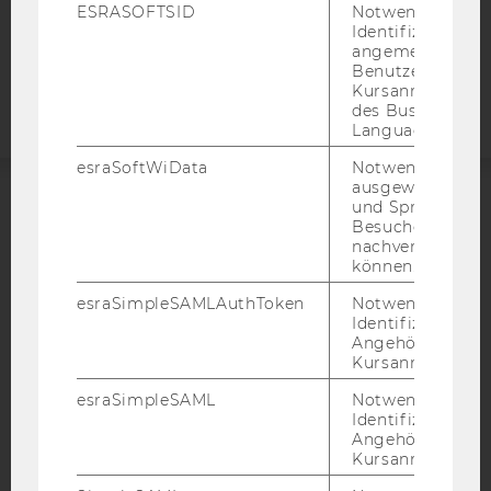
ESRASOFTSID
Notwendig zur
Identifizierung 
Barrierefreiheitserklärung
angemeldeten
Webseite
Benutzers im
Kursanmeldung
des Business
Language Center
esraSoftWiData
Notwendig um
ausgewählte Sp
und Sprachkurse
ACCREDITED BY:
Besuchers
nachverfolgen z
EQUIS
AACSB
können.
esraSimpleSAMLAuthToken
Notwendig zur
Identifizierung 
Angehörige/r für
Kursanmeldung.
AMBA
esraSimpleSAML
Notwendig zur
Identifizierung 
Angehörige/r für
Kursanmeldung.