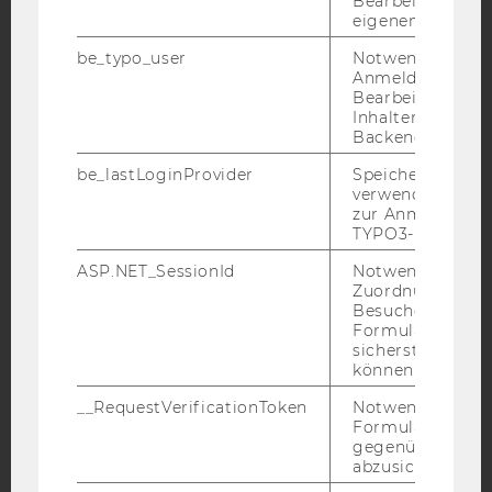
Bearbeitung des
eigenen Profils.
be_typo_user
Notwendig für d
Facebook
Instagram
Blog
Anmeldung und
Bearbeitung von
Inhalten im TYP
Backend.
YouTube
Newsletter
Bluesky
be_lastLoginProvider
Speichert die zul
verwendete Met
zur Anmeldung f
TYPO3-Backend.
ASP.NET_SessionId
Notwendig, um 
IMPRESSUM
Zuordnung von
Besucher zu
BARRIEREFREIHEITSERKLÄRUNG WEBSEITE
Formulareingab
sicherstellen zu
DATENSCHUTZERKLÄRUNG
können.
DATENSCHUTZERKLÄRUNG SOCIAL MEDIA
__RequestVerificationToken
Notwendig, um 
DATENSCHUTZERKLÄRUNG
Formulareingab
STUDIENBEWERBER*INNEN UND STUDIERENDE
gegenüber Angri
abzusichern.
COOKIE EINSTELLUNGEN