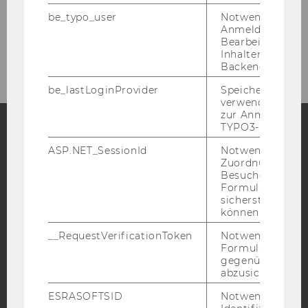
Intranet Login
be_typo_user
Notwendig für d
Anmeldung und
Bearbeitung von
Intranet
Inhalten im TYP
Backend.
be_lastLoginProvider
Speichert die zul
verwendete Met
zur Anmeldung f
TYPO3-Backend.
ASP.NET_SessionId
Notwendig, um 
Facebook
Instagram
Blog
Zuordnung von
Besucher zu
Formulareingab
sicherstellen zu
YouTube
Newsletter
Bluesky
können.
__RequestVerificationToken
Notwendig, um 
Formulareingab
gegenüber Angri
abzusichern.
IMPRESSUM
ESRASOFTSID
Notwendig zur