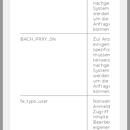
nachgelagerten
Volkswirtschaft
System abgefra
werden. Notwen
um die Antwort 
Anfrage zuordne
können.
Home
BACH_PRXY_SN
Zur Anzeige von
About the Department
einigen WU-
spezifischen Inh
müssen Informa
News
teilweise von
nachgelagerten
System abgefra
People
werden. Notwen
um die Antwort 
Anfrage zuordne
Research
können.
fe_typo_user
Notwendig für d
Study
Anmeldung und
Zugriff auf gesc
Inhalte oder zur
Events
Bearbeitung des
eigenen Profils.