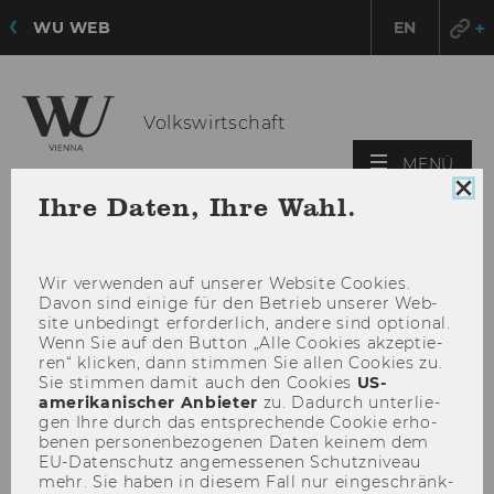
WU WEB
EN
Volkswirtschaft
HAU
MENÜ
ÖFF
Coo
Ihre Daten, Ihre Wahl.
Con
sch
Wir ver­wen­den auf un­se­rer Web­site Coo­kies.
Davon sind ei­ni­ge für den Be­trieb un­se­rer Web­
site un­be­dingt er­for­der­lich, an­de­re sind op­tio­nal.
Wenn Sie auf den But­ton „Alle Coo­kies ak­zep­tie­
ren“ kli­cken, dann stim­men Sie allen Coo­kies zu.
Sie stim­men damit auch den Coo­kies
US-​
amerikanischer An­bie­ter
zu. Da­durch un­ter­lie­
gen Ihre durch das ent­spre­chen­de Coo­kie er­ho­
be­nen per­so­nen­be­zo­ge­nen Daten kei­nem dem
EU-​Datenschutz an­ge­mes­se­nen Schutz­ni­veau
mehr. Sie haben in die­sem Fall nur ein­ge­schränk­