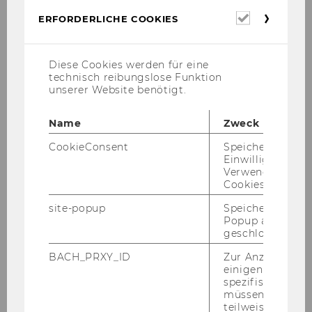
Erforderl
ERFORDERLICHE COOKIES
Cookies
Karl Ai­gin­ger be­schreibt in einem ak­tu­el­len
Gast­kom­men­tar die Chan­ce für die EU und Eu­
Diese Cookies werden für eine
ro­pa mit einer in­no­va­ti­ven Um­welt­po­li­tik zum
technisch reibungslose Funktion
Vor­rei­ter im Kampf gegen den Kli­ma­wan­del zu
unserer Website benötigt.
wer­den.
Name
Zweck
Nach­zu­le­sen in Die Pres­se vom 28.10.2021
CookieConsent
Speichert Ihre
Mehr von Karl Ai­gin­ger zum Thema Klima-​ und
Einwilligung zur
Um­welt­po­li­tik in der EU auch in dem Gast­kom­
Verwendung vo
men­tar "Von einer Frie­dens­uni­on zum Kli­ma­
Cookies.
welt­meis­ter" in der Wie­ner Zei­tung vom
site-popup
Speichert ob ein
29.10.2021
Popup ausgefüll
geschlossen wur
BACH_PRXY_ID
Zur Anzeige von
einigen WU-
ZURÜCK ZUR ÜBERSICHT
spezifischen Inh
müssen Informa
teilweise von