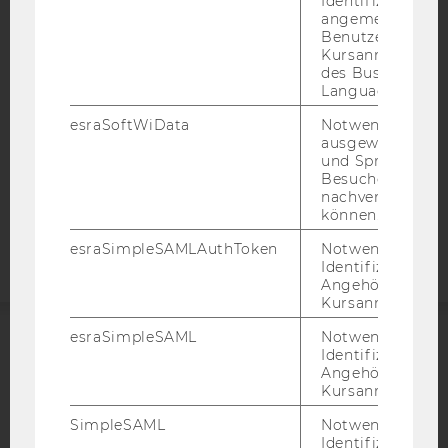
Identifizierung 
BARRIEREFREIHEITSERKLÄRUNG WEBSEITE
angemeldeten
DATENSCHUTZERKLÄRUNG
Benutzers im
Kursanmeldung
DATENSCHUTZERKLÄRUNG SOCIAL MEDIA
des Business
Language Center
DATENSCHUTZERKLÄRUNG
STUDIENBEWERBER*INNEN UND STUDIERENDE
esraSoftWiData
Notwendig um
ausgewählte Sp
COOKIE EINSTELLUNGEN
und Sprachkurse
Besuchers
Barrierefreiheitserklärung
nachverfolgen z
können.
Webseite
esraSimpleSAMLAuthToken
Notwendig zur
Identifizierung 
Angehörige/r für
Kursanmeldung.
esraSimpleSAML
Notwendig zur
Identifizierung 
ACCREDITED BY:
Angehörige/r für
Kursanmeldung.
EQUIS
AACSB
SimpleSAML
Notwendig zur
Identifizierung 