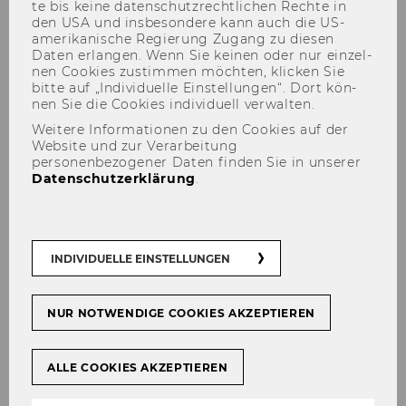
te bis keine da­ten­schutz­recht­li­chen Rech­te in
den USA und ins­be­son­de­re kann auch die US-​
amerikanische Re­gie­rung Zu­gang zu die­sen
Daten er­lan­gen. Wenn Sie kei­nen oder nur ein­zel­
nen Coo­kies zu­stim­men möch­ten, kli­cken Sie
bitte auf „In­di­vi­du­el­le Ein­stel­lun­gen“. Dort kön­
Karl Aiginger via Die Presse:
nen Sie die Coo­kies in­di­vi­du­ell ver­wal­ten.
Es ist die Zeit für radikale
Weitere Informationen zu den Cookies auf der
Website und zur Verarbeitung
Innovationen
personenbezogener Daten finden Sie in unserer
Datenschutzerklärung
.
INDIVIDUELLE EINSTELLUNGEN
TEILEN
TEILEN
NUR NOTWENDIGE COOKIES AKZEPTIEREN
29. Oktober 2021
ALLE COOKIES AKZEPTIEREN
Eu­ro­pa ver­dankt sei­nen Wohl­stand
seit jeher ra­di­ka­len Um­brü­chen.