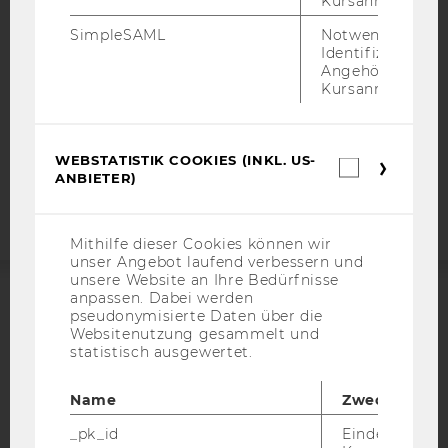
Kursanmeldung.
DATENSCHUTZERKLÄRUNG SOCIAL MEDIA
SimpleSAML
Notwendig zur
DATENSCHUTZERKLÄRUNG
Identifizierung 
Angehörige/r für
STUDIENBEWERBER*INNEN UND STUDIERENDE
Kursanmeldung.
COOKIE EINSTELLUNGEN
Barrierefreiheitserklärung
WEBSTATISTIK COOKIES (INKL. US-
Webstatis
Webseite
ANBIETER)
Cookies
(inkl.
US-
Anbieter)
Mithilfe dieser Cookies können wir
unser Angebot laufend verbessern und
unsere Website an Ihre Bedürfnisse
anpassen. Dabei werden
pseudonymisierte Daten über die
ACCREDITED BY:
Websitenutzung gesammelt und
statistisch ausgewertet.
EQUIS
AACSB
Name
Zweck
_pk_id
Eindeutige