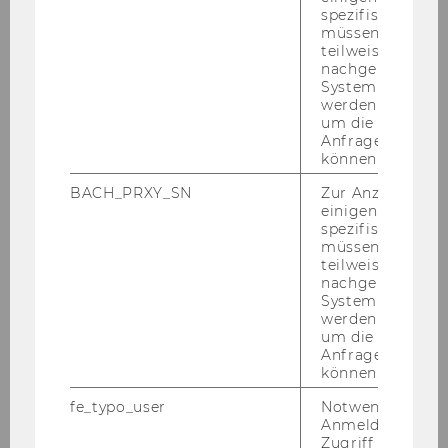
spezifischen Inh
Due to the spread of SARS-​CoV-2, the Lin­dau
müssen Informa
Mee­ting on Eco­no­mic Sci­en­ces and the in­ter­
teilweise von
th
di­sci­pli­na­ry 70
Lin­dau Nobel Lau­rea­te Mee­
nachgelagerten
System abgefra
ting, also plan­ned for this sum­mer, were post­
werden. Notwen
po­ned to 2021. The Young Eco­no­mists will
um die Antwort 
meet Lau­rea­tes of the Sve­ri­ges Riks­bank Prize
Anfrage zuordne
können.
in Eco­no­mic Sci­en­ces in Me­mo­ry of Al­fred
Nobel in Au­gust 2021. They will also be able to
BACH_PRXY_SN
Zur Anzeige von
par­ti­ci­pa­te in the On­line Sci­ence Days 2020
einigen WU-
spezifischen Inh
and the On­line Sci­a­thon this sum­mer.
müssen Informa
teilweise von
Read more
nachgelagerten
System abgefra
werden. Notwen
um die Antwort 
ZURÜCK ZUR ÜBERSICHT
Anfrage zuordne
können.
fe_typo_user
Notwendig für d
Anmeldung und
Volkswirtschaft
Zugriff auf gesc