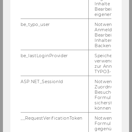
Inhalte oder zur
Bearbeitung des
eigenen Profils.
Home
be_typo_user
Notwendig für d
Anmeldung und
About the Department
Bearbeitung von
Inhalten im TYP
Backend.
News
be_lastLoginProvider
Speichert die zul
verwendete Met
People
zur Anmeldung f
TYPO3-Backend.
Research
ASP.NET_SessionId
Notwendig, um 
Zuordnung von
Besucher zu
Study
Formulareingab
sicherstellen zu
Events
können.
__RequestVerificationToken
Notwendig, um 
Intranet Login
Formulareingab
gegenüber Angri