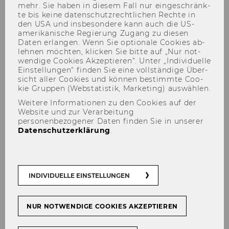
mehr. Sie haben in die­sem Fall nur ein­ge­schränk­
te bis keine da­ten­schutz­recht­li­chen Rech­te in
den USA und ins­be­son­de­re kann auch die US-​
amerikanische Re­gie­rung Zu­gang zu die­sen
Daten er­lan­gen. Wenn Sie op­tio­na­le Coo­kies ab­
leh­nen möch­ten, kli­cken Sie bitte auf „Nur not­
Congrats: Esther Arenas
wen­di­ge Coo­kies Ak­zep­tie­ren“. Unter „In­di­vi­du­el­le
Ein­stel­lun­gen“ fin­den Sie eine voll­stän­di­ge Über­
Arroyo nominated for the 7th
sicht aller Coo­kies und kön­nen be­stimm­te Coo­
Lindau Meeting on Economic
kie Grup­pen (Web­sta­tis­tik, Mar­ke­ting) aus­wäh­len.
Weitere Informationen zu den Cookies auf der
Sciences
Website und zur Verarbeitung
personenbezogener Daten finden Sie in unserer
Datenschutzerklärung
.
TEILEN
TEILEN
INDIVIDUELLE EINSTELLUNGEN
30. April 2020
NUR NOTWENDIGE COOKIES AKZEPTIEREN