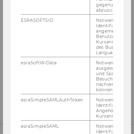
ti­on
gegenüber Angri
Ge­bäu­de D2, Ein­gang D
abzusichern.
Welt­han­dels­platz 1
ESRASOFTSID
Notwendig zur
A-​1020 Wien
Identifizierung 
angemeldeten
Tel:
+43-​1-31336-4161
Benutzers im
E-​Mail:
biz­comm@wu.ac.at
Kursanmeldung
des Business
Language Center
esraSoftWiData
Notwendig um
ausgewählte Sp
und Sprachkurse
In­tra­net­zu­gang für De­part­ment­an­ge­
Besuchers
hö­ri­ge
nachverfolgen z
können.
esraSimpleSAMLAuthToken
Notwendig zur
Identifizierung 
Angehörige/r für
Kursanmeldung.
esraSimpleSAML
Notwendig zur
Identifizierung 