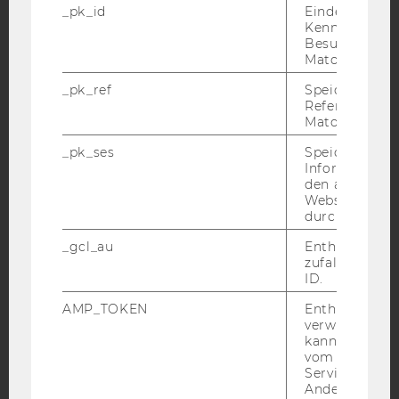
YouTube
Newsletter
Bluesky
_pk_id
Eindeutige
Kennzeichnun
Besuchers du
Matomo.
_pk_ref
Speicherung 
Referrers dur
IMPRESSUM
Matomo.
BARRIEREFREIHEITSERKLÄRUNG WEBSEITE
_pk_ses
Speicherung 
DATENSCHUTZERKLÄRUNG
Informatione
den aktuellen
DATENSCHUTZERKLÄRUNG SOCIAL MEDIA
Webseitenbe
durch Matom
DATENSCHUTZERKLÄRUNG
STUDIENBEWERBER*INNEN UND STUDIERENDE
_gcl_au
Enthält eine
zufallsgenerie
COOKIE EINSTELLUNGEN
ID.
Barrierefreiheitserklärung
AMP_TOKEN
Enthält ein To
verwendet we
Webseite
kann, um eine
vom AMP-Clie
Service abzur
Andere mögli