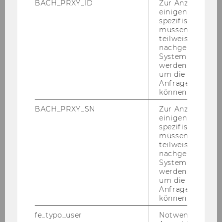
Wirtschaftskommunikation
BACH_PRXY_ID
Zur Anzeige von
einigen WU-
spezifischen Inh
müssen Informa
Start
teilweise von
nachgelagerten
System abgefra
Über uns
werden. Notwen
um die Antwort 
Anfrage zuordne
Lehre
können.
BACH_PRXY_SN
Zur Anzeige von
einigen WU-
Spezialisierung "International Business
spezifischen Inh
Communication"
müssen Informa
teilweise von
Interkulturelle Kompetenz
nachgelagerten
System abgefra
werden. Notwen
Bachelorarbeit
um die Antwort 
Anfrage zuordne
Masterprogramm "Business
können.
Communication"
fe_typo_user
Notwendig für d