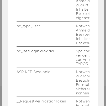
Anmeldung und
Zentrum für Wirtschaftssprachen
Zugriff auf gesc
Inhalte oder zur
Bearbeitung des
Forschung
eigenen Profils.
be_typo_user
Notwendig für d
Fachveranstaltungen
Anmeldung und
Bearbeitung von
Inhalten im TYP
Institut IKK
Backend.
be_lastLoginProvider
Speichert die zul
Institut SDW
verwendete Met
zur Anmeldung f
TYPO3-Backend.
Institut SOK
ASP.NET_SessionId
Notwendig, um 
Zuordnung von
Besucher zu
Formulareingab
sicherstellen zu
können.
De­part­ment für Wirt­schafts­kom­mu­ni­ka­
__RequestVerificationToken
Notwendig, um 
Formulareingab