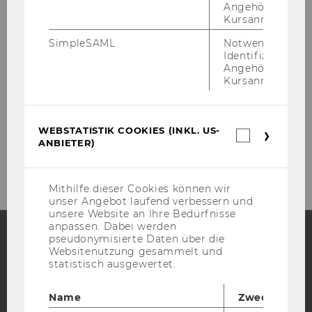
Angehörige/r für
Kursanmeldung.
Öff­nungs­zei­ten wäh­rend des Se­mes­ters
SimpleSAML
Notwendig zur
Mo, Di, Do, Fr
: 10:00 - 12:00
Identifizierung 
Mi
: 10:00 - 12:00 & 16:00 - 17:00
Angehörige/r für
Kursanmeldung.
Öff­nungs­zei­ten wäh­rend der Fe­ri­en
WEBSTATISTIK COOKIES (INKL. US-
Webstatis
ANBIETER)
Cookies
Di
-
Do
: 10:00 - 12:00
(inkl.
US-
Anbieter)
Mithilfe dieser Cookies können wir
unser Angebot laufend verbessern und
unsere Website an Ihre Bedürfnisse
anpassen. Dabei werden
pseudonymisierte Daten über die
Websitenutzung gesammelt und
Facebook
Instagram
Blog
statistisch ausgewertet.
Name
Zweck