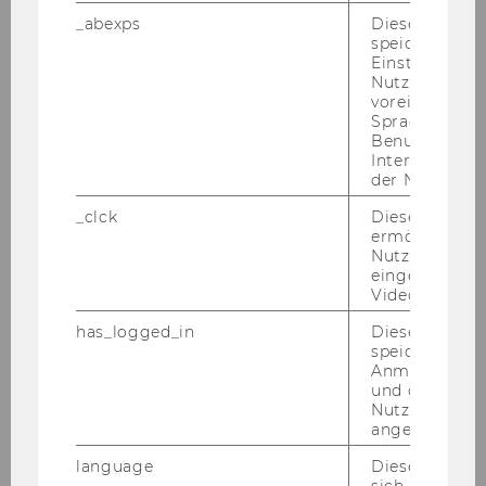
Start
_abexps
Dieses Cooki
speichert get
Über uns
Einstellungen
Nutzer*in, zB.
voreingestell
Lehre
Sprache, Regi
Benutzernam
Interaktionsd
Forschung
der Nutzer*in
_clck
Dieses Cooki
Fachveranstaltungen
ermöglicht di
Nutzung des
eingebettete
Institut IKK
Video Players
has_logged_in
Dieses Cooki
Team
speichert
Anmeldeinfo
und ob sich de
Abschlussarbeit
Nutzer*in jem
angemeldet h
Forschung
language
Dieses Cooki