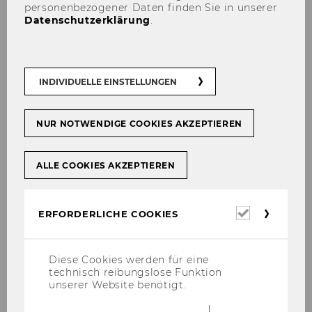
personenbezogener Daten finden Sie in unserer
Datenschutzerklärung
.
INDIVIDUELLE EINSTELLUNGEN
NUR NOTWENDIGE COOKIES AKZEPTIEREN
ALLE COOKIES AKZEPTIEREN
Univ. Prof. Dr. Nadine
Thielemann, M.A.
Erforderl
ERFORDERLICHE COOKIES
Cookies
nadine.thielemann@wu.ac.at
+43 1 31336 5427
Diese Cookies werden für eine
technisch reibungslose Funktion
unserer Website benötigt.