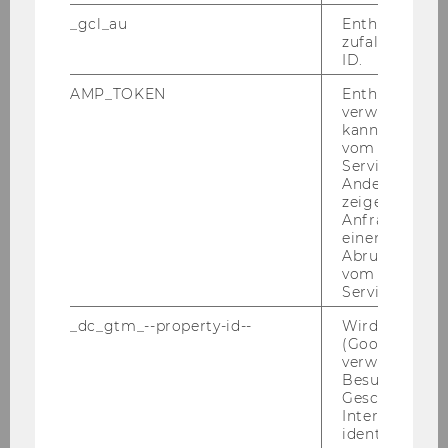
_gcl_au
Enthält eine
zufallsgenerie
ID.
AMP_TOKEN
Enthält ein To
verwendet we
kann, um eine
vom AMP-Clie
Service abzur
Andere mögli
Mehmet Ali Icbay, Ph.D.
zeigen Opt-ou
Anfrage im G
einen Fehler 
Universitätsassistent prae doc
Abrufen einer
vom AMP Clie
mehmet.ali.icbay@wu.ac.at
Service an.
tel.: +43 1 31336 5511
_dc_gtm_--property-id--
Wird von Dou
(Google Tag 
verwendet, u
Besucher nach
Geschlecht o
Interessen zu
identifizieren.