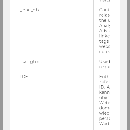
visits.
_gac_gb
Contains cam
related infor
the user. If G
Analytics and
Ads accounts 
linked, the co
tags on the G
website read 
cookie.
_dc_gtm
Used to throt
request rate.
IDE
Enthält eine
zufallsgenerie
Zlatoslava Savych, M.A.
ID. Anhand di
kann Google 
Universitätsassistentin prae doc
über verschie
Websites
domainübergr
zlatoslava.savych@wu.ac.at
wiedererkenn
+43 1 31336 6228
personalisiert
Werbung auss