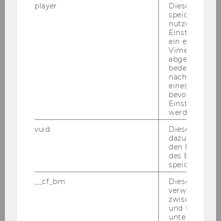
player
Dieses Cooki
speichert
nutzerspezifi
Einstellungen
ein eingebett
Vimeo-Video
abgespielt wi
bedeutet, das
nächsten Ans
eines Vimeo-V
bevorzugten
Einstellungen
werden.
vuid
Dieser Cookie
dazu eingeset
den Nutzungs
des Benutzers
Iryna Wehr, M.A.
speichern.
Universitätsassistentin prae doc
__cf_bm
Dieses Cookie
verwendet, u
iryna.wehr@wu.ac.at
zwischen Men
und Bots zu
+43 1 31336 4129
unterscheiden.