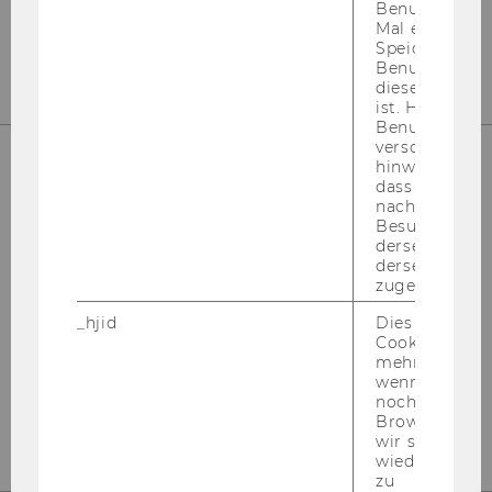
Benutzer zum
Mal eine Seite
Speichert die 
Benutzer-ID, d
diese Seite e
ist. Hotjar ver
Benutzer nich
verschiedene
hinweg.Stellt 
dass Daten v
Öff­nungs­zei­ten wäh­rend des Se­mes­ters
nachfolgende
Besuchen auf
Mo, Di, Do, Fr
: 10:00 - 12:00
derselben We
Mi
: 10:00 - 12:00 & 16:00 - 17:00
derselben Ben
zugeordnet w
_hjid
Dies ist ein al
Cookie, das wi
Öff­nungs­zei­ten wäh­rend der Fe­ri­en
mehr setzen, 
wenn ein Benu
Di
-
Do
: 10:00 - 12:00
noch in sein
Browser hat,
wir seinen We
wiederverwen
zu