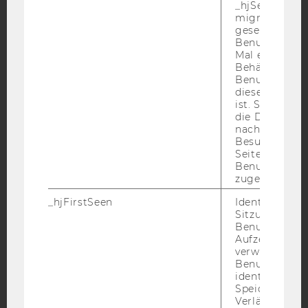
_hjSessionUser
migrieren. Wi
gesetzt, wenn
Benutzer zum
Facebook
Instagram
Blog
Mal eine Seite
Behält die Hot
Benutzer-ID be
diese Seite e
YouTube
Newsletter
Bluesky
ist. Stellt sic
die Daten von
nachfolgende
Besuchen der
Seite derselb
Benutzer-ID
zugeordnet w
IMPRESSUM
_hjFirstSeen
Identifiziert d
BARRIEREFREIHEITSERKLÄRUNG WEBSEITE
Sitzung eines
Benutzers. Wi
DATENSCHUTZERKLÄRUNG
Aufzeichnungs
DATENSCHUTZERKLÄRUNG SOCIAL MEDIA
verwendet, u
Benutzersitz
DATENSCHUTZERKLÄRUNG
identifizieren.
STUDIENBEWERBER*INNEN UND STUDIERENDE
Speicherdaue
Verlängert sic
COOKIE EINSTELLUNGEN