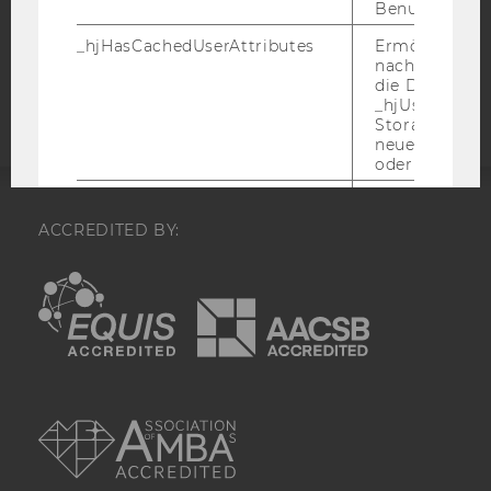
Benutzeraktivi
_hjHasCachedUserAttributes
Ermöglicht e
Barrierefreiheitserklärung
nachzuvollzie
Webseite
die Daten in
_hjUserAttrib
Storage auf 
neuesten Stan
oder nicht.
_hjUserAttributesHash
Ermöglicht e
nachzuvollzie
ACCREDITED BY:
sich ein
Benutzerattri
EQUIS
AACSB
geändert hat
aktualisiert 
muss.
_hjBenutzerAttribute
Speichert
Benutzerattri
AMBA
über die Hotja
API gesendet
Keine explizit
Gültigkeitsda