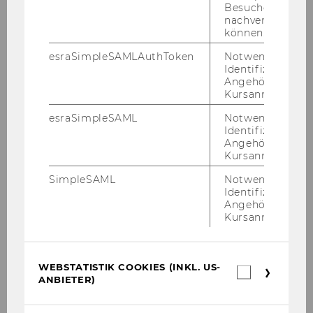
Besuchers
nachverfolgen z
können.
esraSimpleSAMLAuthToken
Notwendig zur
Identifizierung 
Angehörige/r für
Kursanmeldung.
Flavia de Gaspari, M.A.
esraSimpleSAML
Notwendig zur
Universitätsassistentin prae doc
Identifizierung 
Angehörige/r für
flavia.de.gaspari@wu.ac.at
Kursanmeldung.
+43 1 31336 4115
SimpleSAML
Notwendig zur
Identifizierung 
Angehörige/r für
Kursanmeldung.
WEBSTATISTIK COOKIES (INKL. US-
Webstatis
ANBIETER)
Cookies
(inkl.
US-