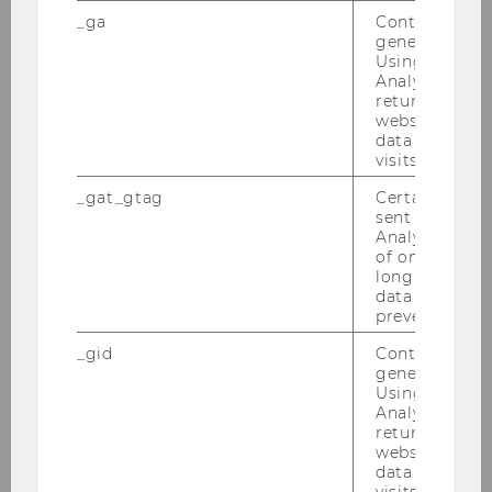
_ga
Contains a r
generated use
Using this ID
Analytics can
returning use
website and 
data from pre
visits.
_gat_gtag
Certain data i
sent to Googl
Analytics a 
o. Univ.Prof. Dr. Renate
of once per m
long as it is s
Rathmayr
data transfers
prevented.
Universitätsprofessorin (emeritiert)
_gid
Contains a r
generated use
renate.rathmayr@wu.ac.at
Using this ID
Analytics can
+43 1 31336 4113
returning use
website and 
data from pre