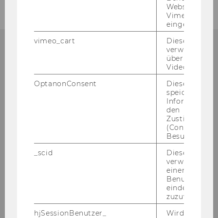
Websites, auf
Vimeo-Video
eingebettet is
vimeo_cart
Dieses Cookie
verwendet, u
überprüfen, wi
De­part­ment für Wirt­schafts­kom­mu­ni­ka­
Video abgespi
ti­on
OptanonConsent
Dieses Cooki
Ge­bäu­de D2, Ein­gang D
speichert
Welt­han­dels­platz 1
Informatione
A-​1020 Wien
den
Zustimmungs
Tel:
+43-​1-31336-4161
(Consent) ein
E-​Mail:
biz­comm@wu.ac.at
Besuchers.
_scid
Dieses Cookie
verwendet, u
einem/einer
Benutzer*in e
eindeutige ID
In­tra­net­zu­gang für De­part­ment­an­ge­
zuzuweisen
hö­ri­ge
hjSessionBenutzer_
Wird gesetzt,