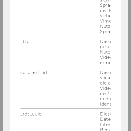
sich die
Spracheinstel
Institut SDW
der Nutzer*in
sichergestellt
Vimeo in der
Institut SOK
Nutzer ausge
Sprache ersch
_ttp
Dieser Cookie
gesetzt, um d
Nutzung des 
Videoplayers 
ermöglichen
sd_client_id
Dieses Cooki
speichert Dat
die aktuellen
Videoeinstell
des/ der Benu
und einen per
Identifikatio
_rdt_uuid
Dieses Cooki
Daten über di
Interaktionen
Benutzer*inne