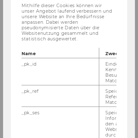
Anbieter)
Mithilfe dieser Cookies können wir
unser Angebot laufend verbessern und
unsere Website an Ihre Bedürfnisse
anpassen. Dabei werden
pseudonymisierte Daten über die
Websitenutzung gesammelt und
statistisch ausgewertet.
Ass.Prof. M.A. Dr.phil. Regina
Name
Zweck
Göke
_pk_id
Eindeutige
Kennzeichnun
Besuchers du
regina.goeke@wu.ac.at
Matomo.
+43 1 31336 4730
_pk_ref
Speicherung 
Referrers dur
Matomo.
_pk_ses
Speicherung 
Informatione
den aktuellen
Webseitenbe
durch Matom