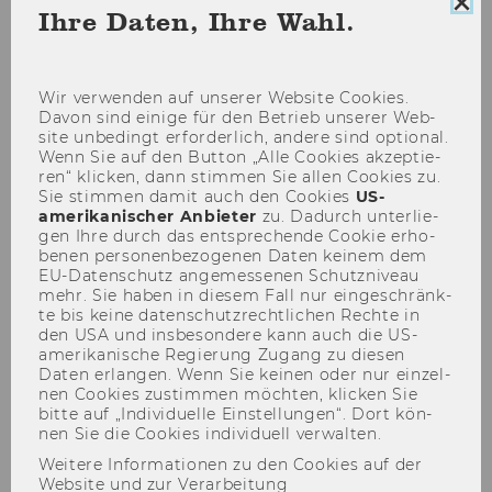
Coo
Ihre Daten, Ihre Wahl.
Con
sch
Wir ver­wen­den auf un­se­rer Web­site Coo­kies.
Davon sind ei­ni­ge für den Be­trieb un­se­rer Web­
site un­be­dingt er­for­der­lich, an­de­re sind op­tio­nal.
Team
Wenn Sie auf den But­ton „Alle Coo­kies ak­zep­tie­
ren“ kli­cken, dann stim­men Sie allen Coo­kies zu.
Sie stim­men damit auch den Coo­kies
US-​
amerikanischer An­bie­ter
zu. Da­durch un­ter­lie­
gen Ihre durch das ent­spre­chen­de Coo­kie er­ho­
be­nen per­so­nen­be­zo­ge­nen Daten kei­nem dem
EU-​Datenschutz an­ge­mes­se­nen Schutz­ni­veau
In­sti­tut für In­ter­kul­tu­rel­le
mehr. Sie haben in die­sem Fall nur ein­ge­schränk­
Kom­mu­ni­ka­ti­on (ICC)
te bis keine da­ten­schutz­recht­li­chen Rech­te in
den USA und ins­be­son­de­re kann auch die US-​
amerikanische Re­gie­rung Zu­gang zu die­sen
Daten er­lan­gen. Wenn Sie kei­nen oder nur ein­zel­
nen Coo­kies zu­stim­men möch­ten, kli­cken Sie
In­sti­tuts­vor­stän­din
bitte auf „In­di­vi­du­el­le Ein­stel­lun­gen“. Dort kön­
nen Sie die Coo­kies in­di­vi­du­ell ver­wal­ten.
Weitere Informationen zu den Cookies auf der
Website und zur Verarbeitung