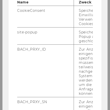
Name
Zweck
CookieConsent
Speichert Ihre
stv. In­sti­tuts­vor­stand
Einwilligung zur
Verwendung vo
Cookies.
site-popup
Speichert ob ein
Popup ausgefüll
geschlossen wur
BACH_PRXY_ID
Zur Anzeige von
einigen WU-
spezifischen Inh
müssen Informa
teilweise von
nachgelagerten
System abgefra
werden. Notwen
um die Antwort 
Anfrage zuordne
doc. Mgr. František Tůma, Ph.D.
können.
BACH_PRXY_SN
Zur Anzeige von
Universitätsassistent post doc
einigen WU-