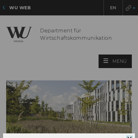
WU WEB
EN
Department für
Wirtschaftskommunikation
HAU
MENÜ
ÖFF