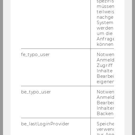
spezifischen Inh
frantisek.tuma@wu.ac.at
müssen Informa
teilweise von
+43 1 31336 4124
nachgelagerten
System abgefra
werden. Notwen
um die Antwort 
Anfrage zuordne
können.
fe_typo_user
Notwendig für d
Anmeldung und
Zugriff auf gesc
Inhalte oder zur
Bearbeitung des
eigenen Profils.
be_typo_user
Notwendig für d
Anmeldung und
Bearbeitung von
Inhalten im TYP
Backend.
be_lastLoginProvider
Speichert die zul
verwendete Met
zur Anmeldung f