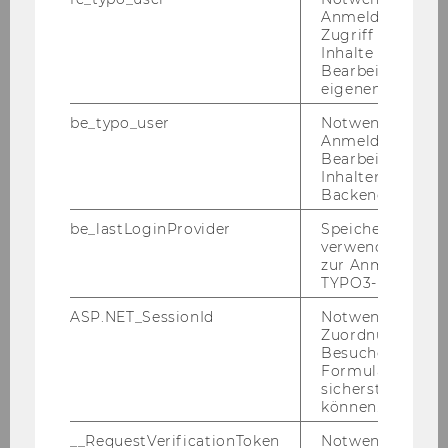
Anmeldung und
Zugriff auf gesc
Kristian Hoffmann
Inhalte oder zur
Bearbeitung des
eigenen Profils.
Birgit Höfler
be_typo_user
Notwendig für d
Anmeldung und
Sandra Koo
Bearbeitung von
Inhalten im TYP
Backend.
Franziska Luisa Leo (geb. Uedl)
be_lastLoginProvider
Speichert die zul
Sena Polat
verwendete Met
zur Anmeldung f
TYPO3-Backend.
Elisabeth Renner
ASP.NET_SessionId
Notwendig, um 
Zuordnung von
Externe Lektor*innen
Besucher zu
Formulareingab
sicherstellen zu
Ehemalige Mitarbeiter*innen
können.
__RequestVerificationToken
Notwendig, um 