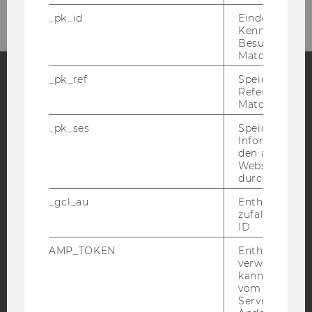
_pk_id
Eindeutige
Kennzeichnun
Besuchers du
Matomo.
_pk_ref
Speicherung 
Referrers dur
Facebook
Instagram
Blog
Matomo.
_pk_ses
Speicherung 
Informatione
den aktuellen
YouTube
Newsletter
Bluesky
Webseitenbe
durch Matom
_gcl_au
Enthält eine
zufallsgenerie
ID.
IMPRESSUM
AMP_TOKEN
Enthält ein To
BARRIEREFREIHEITSERKLÄRUNG WEBSEITE
verwendet we
kann, um eine
DATENSCHUTZERKLÄRUNG
vom AMP-Clie
Service abzur
DATENSCHUTZERKLÄRUNG SOCIAL MEDIA