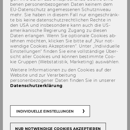
be­nen per­so­nen­be­zo­ge­nen Daten kei­nem dem
EU-​Datenschutz an­ge­mes­se­nen Schutz­ni­veau
mehr. Sie haben in die­sem Fall nur ein­ge­schränk­
te bis keine da­ten­schutz­recht­li­chen Rech­te in
den USA und ins­be­son­de­re kann auch die US-​
amerikanische Re­gie­rung Zu­gang zu die­sen
Daten er­lan­gen. Wenn Sie op­tio­na­le Coo­kies ab­
leh­nen möch­ten, kli­cken Sie bitte auf „Nur not­
wen­di­ge Coo­kies Ak­zep­tie­ren“. Unter „In­di­vi­du­el­le
Ein­stel­lun­gen“ fin­den Sie eine voll­stän­di­ge Über­
Yasemin Canbay
sicht aller Coo­kies und kön­nen be­stimm­te Coo­
kie Grup­pen (Web­sta­tis­tik, Mar­ke­ting) aus­wäh­len.
Weitere Informationen zu den Cookies auf der
Website und zur Verarbeitung
personenbezogener Daten finden Sie in unserer
Datenschutzerklärung
.
INDIVIDUELLE EINSTELLUNGEN
NUR NOTWENDIGE COOKIES AKZEPTIEREN