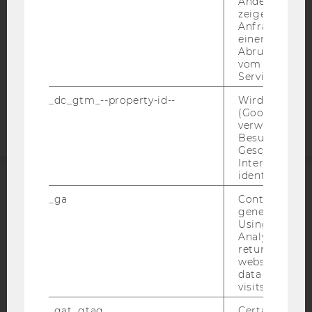
Andere mögli
DATENSCHUTZERKLÄRUNG
zeigen Opt-ou
Anfrage im G
STUDIENBEWERBER*INNEN UND STUDIERENDE
einen Fehler 
COOKIE EINSTELLUNGEN
Abrufen einer
vom AMP Clie
Service an.
Barrierefreiheitserklärung
Webseite
_dc_gtm_--property-id--
Wird von Dou
(Google Tag 
verwendet, u
Besucher nach
Geschlecht o
Interessen zu
identifizieren.
ACCREDITED BY:
_ga
Contains a r
generated use
Using this ID
EQUIS
AACSB
Analytics can
returning use
website and 
data from pre
visits.
AMBA
_gat_gtag
Certain data i