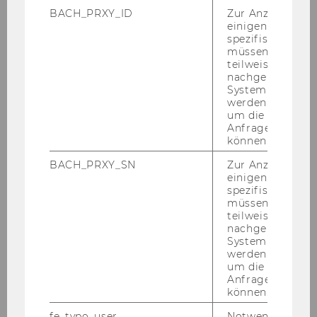
BACH_PRXY_ID
Zur Anzeige von
Klaus Hirschler
einigen WU-
spezifischen Inh
müssen Informa
Claudia Wolfram
teilweise von
nachgelagerten
System abgefra
Jasmin Adriouich
werden. Notwen
um die Antwort 
Anfrage zuordne
Nuray Aktas
können.
BACH_PRXY_SN
Zur Anzeige von
Manuela Baumgartner
einigen WU-
spezifischen Inh
Felix Braun
müssen Informa
teilweise von
nachgelagerten
Jakob Dirnböck
System abgefra
werden. Notwen
um die Antwort 
Paul Felix Fuchs
Anfrage zuordne
können.
Victoria Ehrenhöfer
fe_typo_user
Notwendig für d