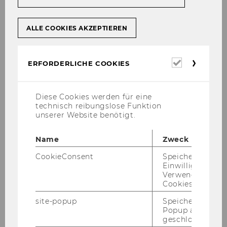
ALLE COOKIES AKZEPTIEREN
Yasemin Canbay, BSc (WU)
Erforderl
ERFORDERLICHE COOKIES
Cookies
Diese Cookies werden für eine
technisch reibungslose Funktion
unserer Website benötigt.
Pu­bli­ka­tio­nen mit WU-​
Affiliation
Name
Zweck
CookieConsent
Speichert Ihre
Einwilligung zur
Verwendung vo
Cookies.
site-popup
Speichert ob ein
Team
Popup ausgefüll
geschlossen wur