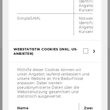
Identifizierung 
Jakob Pavloski
Angehörige/r für
Kursanmeldung.
Stefanie Schinnerl
SimpleSAML
Notwendig zur
Identifizierung 
Michael Zwick-Pevny
Angehörige/r für
Kursanmeldung.
WEBSTATISTIK COOKIES (INKL. US-
Webstatis
ANBIETER)
Cookies
(inkl.
US-
In­sti­tut für Revisions-​, Treuhand-​ und
Anbieter)
Mithilfe dieser Cookies können wir
Rech­nungs­we­sen
unser Angebot laufend verbessern und
Ab­tei­lung für Rech­nungs­we­sen, Steu­ern
unsere Website an Ihre Bedürfnisse
und Jah­res­ab­schluss­prü­fung
anpassen. Dabei werden
pseudonymisierte Daten über die
Welt­han­dels­platz 1, Ge­bäu­de AD, 1. OG
Websitenutzung gesammelt und
A-​1020 Wien
statistisch ausgewertet.
Tel.: +43/1/31336-​5841
Fax: +43/1/31336-​905841
Name
Zweck