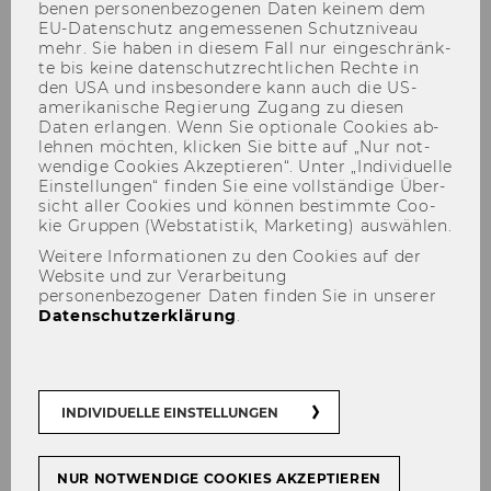
be­nen per­so­nen­be­zo­ge­nen Daten kei­nem dem
EU-​Datenschutz an­ge­mes­se­nen Schutz­ni­veau
mehr. Sie haben in die­sem Fall nur ein­ge­schränk­
te bis keine da­ten­schutz­recht­li­chen Rech­te in
den USA und ins­be­son­de­re kann auch die US-​
Presentation Strands
amerikanische Re­gie­rung Zu­gang zu die­sen
Daten er­lan­gen. Wenn Sie op­tio­na­le Coo­kies ab­
leh­nen möch­ten, kli­cken Sie bitte auf „Nur not­
wen­di­ge Coo­kies Ak­zep­tie­ren“. Unter „In­di­vi­du­el­le
Ein­stel­lun­gen“ fin­den Sie eine voll­stän­di­ge Über­
sicht aller Coo­kies und kön­nen be­stimm­te Coo­
kie Grup­pen (Web­sta­tis­tik, Mar­ke­ting) aus­wäh­len.
Der Inhalt dieser Seite ist aktuell nur auf
Weitere Informationen zu den Cookies auf der
Englisch verfügbar.
Website und zur Verarbeitung
personenbezogener Daten finden Sie in unserer
Datenschutzerklärung
.
Presentations related to the following thematic
areas are welcome:
INDIVIDUELLE EINSTELLUNGEN
LALT: Language Awareness in
Language Learning and Language
NUR NOTWENDIGE COOKIES AKZEPTIEREN