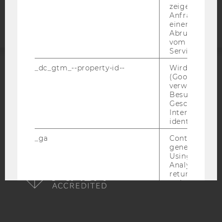
Webseite
zeigen Opt-ou
Anfrage im G
einen Fehler 
Abrufen einer
vom AMP Clie
Service an.
_dc_gtm_--property-id--
Wird von Dou
ACCREDITED BY:
(Google Tag 
verwendet, u
Besucher nach
EQUIS
AACSB
Geschlecht o
Interessen zu
identifizieren.
_ga
Contains a r
generated use
AMBA
Using this ID
Analytics can
returning use
website and 
data from pre
visits.
_gat_gtag
Certain data i