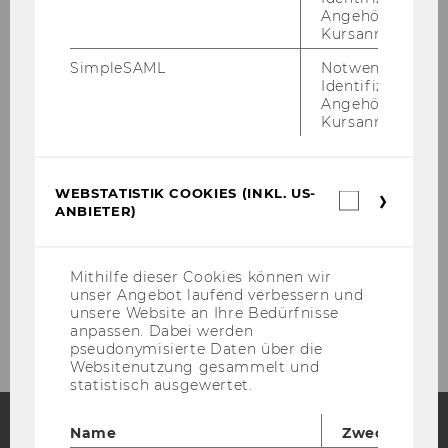
Angehörige/r für
Kursanmeldung.
Programme & Abstracts
SimpleSAML
Notwendig zur
Identifizierung 
Conference Venue
Angehörige/r für
Kursanmeldung.
Travel & Accommodation
WEBSTATISTIK COOKIES (INKL. US-
Webstatis
About Vienna
ANBIETER)
Cookies
(inkl.
US-
Contact
Anbieter)
Mithilfe dieser Cookies können wir
unser Angebot laufend verbessern und
Association for Language Awareness
unsere Website an Ihre Bedürfnisse
anpassen. Dabei werden
pseudonymisierte Daten über die
Websitenutzung gesammelt und
statistisch ausgewertet.
Name
Zweck