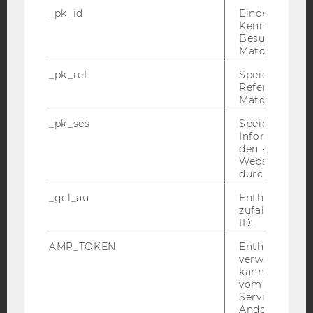
Facebook
Instagram
Blog
_pk_id
Eindeutige
Kennzeichnun
Besuchers du
Matomo.
YouTube
Newsletter
Bluesky
_pk_ref
Speicherung 
Referrers dur
Matomo.
_pk_ses
Speicherung 
Informatione
den aktuellen
IMPRESSUM
Webseitenbe
BARRIEREFREIHEITSERKLÄRUNG WEBSEITE
durch Matom
DATENSCHUTZERKLÄRUNG
_gcl_au
Enthält eine
zufallsgenerie
DATENSCHUTZERKLÄRUNG SOCIAL MEDIA
ID.
DATENSCHUTZERKLÄRUNG
AMP_TOKEN
Enthält ein To
STUDIENBEWERBER*INNEN UND STUDIERENDE
verwendet we
COOKIE EINSTELLUNGEN
kann, um eine
vom AMP-Clie
Service abzur
Barrierefreiheitserklärung
Andere mögli