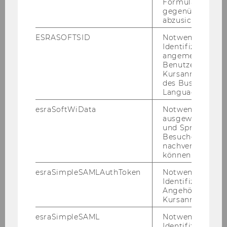
Formulareingab
gegenüber Angri
abzusichern.
Home
ESRASOFTSID
Notwendig zur
Identifizierung 
angemeldeten
Conference Media
Benutzers im
Kursanmeldung
des Business
Call for Papers (closed)
Language Center
esraSoftWiData
Notwendig um
ausgewählte Sp
Presentation Strands
und Sprachkurse
Besuchers
Abstract Submission
nachverfolgen z
können.
esraSimpleSAMLAuthToken
Notwendig zur
Committees
Identifizierung 
Angehörige/r für
Kursanmeldung.
Registration
esraSimpleSAML
Notwendig zur
Stipends
Identifizierung 