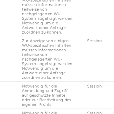
WU-spezifischen Inhalten
müssen Informationen
teilweise von
nachgelagerten WU-
System abgefragt werden.
Notwendig um die
Antwort einer Anfrage
zuordnen zu können.
Zur Anzeige von einigen
Session
WU-spezifischen Inhalten
müssen Informationen
teilweise von
nachgelagerten WU-
System abgefragt werden.
Notwendig um die
Antwort einer Anfrage
 Vienna
zuordnen zu können.
Notwendig für die
Session
Anmeldung und Zugriff
thic St. Stephen’s Cathedral to the
auf geschützte Inhalte
uveau splendor of the Secession, from the
oder zur Bearbeitung des
eigenen Profils.
Schönbrunn to the Museum of Fine Arts to
MuseumsQuartier. Record-breaking: In
Notwendig für die
Session