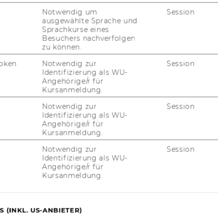
emütlichkeit. Traditional cafés entice with a
Notwendig um
Session
, international newspapers and pastry
ausgewählte Sprache und
ditional Viennese coffee house culture has
Sprachkurse eines
Besuchers nachverfolgen
ble cultural heritage of UNESCO. Modern
zu können.
rich the tradition with stylish flair. A close
try shop. Their specialty, pies and cakes, are
oken
Notwendig zur
Session
Identifizierung als WU-
ita in the form of Bundt cake and
Angehörige/r für
Kursanmeldung.
Notwendig zur
Session
Identifizierung als WU-
Angehörige/r für
Kursanmeldung.
Notwendig zur
Session
Identifizierung als WU-
Angehörige/r für
Kursanmeldung.
uTube
Newsletter
Bluesky
ACCREDITED B
EQUIS
AAC
 (INKL. US-ANBIETER)