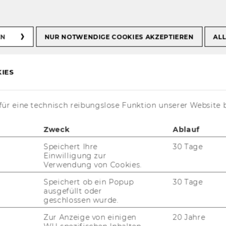
EN
NUR NOTWENDIGE COOKIES AKZEPTIEREN
ALL
IES
ür eine technisch reibungslose Funktion unserer Website 
a
Zweck
Ablauf
Speichert Ihre
30 Tage
Einwilligung zur
Verwendung von Cookies.
Speichert ob ein Popup
30 Tage
ausgefüllt oder
geschlossen wurde.
t aktuell nur auf Englisch verfügbar.
Zur Anzeige von einigen
20 Jahre