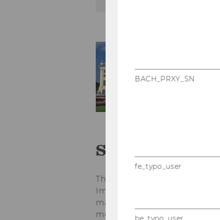
BACH_PRXY_SN
Sightseeing in
fe_typo_user
There is much to see: From Go
Imperial Palace to the Art No
magnificent baroque palace 
modern architecture at the 
be_typo_user