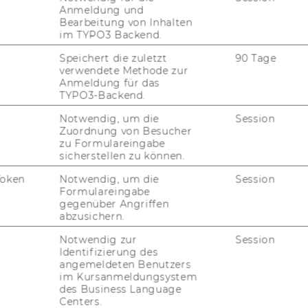
les and more than 150 palaces ...
read
Anmeldung und
Bearbeitung von Inhalten
im TYPO3 Backend.
Speichert die zuletzt
90 Tage
verwendete Methode zur
e shows in Vienna
Anmeldung für das
TYPO3-Backend.
Notwendig, um die
Session
l of music — The Vienna Philharmonic and
Zuordnung von Besucher
e international tone, while the State Opera
zu Formulareingabe
 the Musikverein are among the world’s
sicherstellen zu können.
trengths endure to this day — the Vienna
Token
Notwendig, um die
Session
enjoys worldwide popularity ...
read
Formulareingabe
gegenüber Angriffen
abzusichern.
Notwendig zur
Session
ing & Dining
Identifizierung des
angemeldeten Benutzers
im Kursanmeldungsystem
des Business Language
 known around the globe for its informal
Centers.