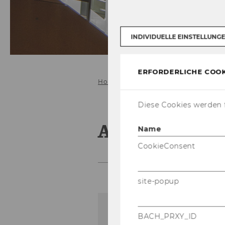
INDIVIDUELLE EINSTELLUNG
ERFORDERLICHE COOK
Home
About Vienna
Diese Cookies werden f
About Vienn
Name
CookieConsent
site-popup
Der Inhalt dieser Seite is
BACH_PRXY_ID