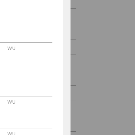
Call for Papers (closed)
Committees
Registration
Stipends
WU
Programme & Abstracts
Conference Venue
Travel & Accommodation
WU
About Vienna
Contact
WU