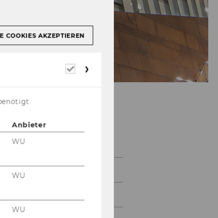
E COOKIES AKZEPTIEREN
Erforderliche
Cookies
benötigt.
Anbieter
ALA 2016
WU
Home
WU
Conference Media
WU