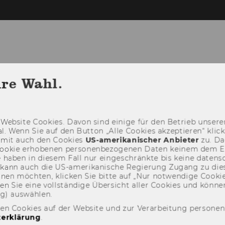
hre Wahl.
EDIA
CALL FOR PAPERS (CLOSED)
COMMI
 & ABSTRACTS
CONFERENCE VENUE
Web­site Coo­kies. Davon sind ei­ni­ge für den Be­trieb un­se­rer
ION
ABOUT VIENNA
CONTACT
­nal. Wenn Sie auf den But­ton „Alle Coo­kies ak­zep­tie­ren“ kli
damit auch den Coo­kies
US-​amerikanischer An­bie­ter
zu. Da­
oo­kie er­ho­be­nen per­so­nen­be­zo­ge­nen Daten kei­nem dem 
UAGE AWARENESS
haben in die­sem Fall nur ein­ge­schränk­te bis keine da­ten­sc
e kann auch die US-​amerikanische Re­gie­rung Zu­gang zu die
eh­nen möch­ten, kli­cken Sie bitte auf „Nur not­wen­di­ge Coo­kies
fin­den Sie eine voll­stän­di­ge Über­sicht aller Coo­kies und kön
ng) aus­wäh­len.
den Cookies auf der Website und zur Verarbeitung persone
erklärung
.