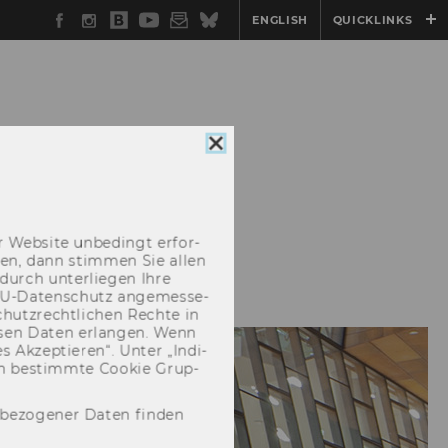
Facebook
Instagram
WU
YouTube
Newsletter
Bluesky
ENGLISH
QUICKLINKS
Blog
Cookie
TTEES
REGISTRATION
Consent
schließen
 Web­site un­be­dingt er­for­
­cken, dann stim­men Sie allen
durch un­ter­lie­gen Ihre
EU-​Datenschutz an­ge­mes­se­
hutz­recht­li­chen Rech­te in
­sen Daten er­lan­gen. Wenn
 Ak­zep­tie­ren“. Unter „In­di­
­nen be­stimm­te Coo­kie Grup­
nbezogener Daten finden