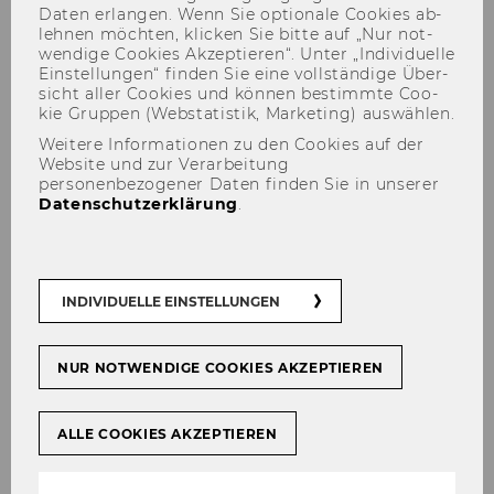
Daten er­lan­gen. Wenn Sie op­tio­na­le Coo­kies ab­
leh­nen möch­ten, kli­cken Sie bitte auf „Nur not­
wen­di­ge Coo­kies Ak­zep­tie­ren“. Unter „In­di­vi­du­el­le
Ein­stel­lun­gen“ fin­den Sie eine voll­stän­di­ge Über­
sicht aller Coo­kies und kön­nen be­stimm­te Coo­
kie Grup­pen (Web­sta­tis­tik, Mar­ke­ting) aus­wäh­len.
Weitere Informationen zu den Cookies auf der
Kontakt
Website und zur Verarbeitung
personenbezogener Daten finden Sie in unserer
Datenschutzerklärung
.
WUtv ist ein Pro­jekt von
IT-​SERVICES
. Bitte
rich­ten Sie An­fra­gen per Ser­vi­ce­desk an uns:
INDIVIDUELLE EINSTELLUNGEN
An­fra­ge schi­cken
NUR NOTWENDIGE COOKIES AKZEPTIEREN
ALLE COOKIES AKZEPTIEREN
WUtv