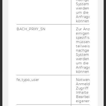
System abgefra
DATENSCHUTZERKLÄRUNG
werden. Notwen
um die Antwort 
DATENSCHUTZERKLÄRUNG SOCIAL MEDIA
Anfrage zuordne
können.
DATENSCHUTZERKLÄRUNG
STUDIENBEWERBER*INNEN UND STUDIERENDE
BACH_PRXY_SN
Zur Anzeige von
COOKIE EINSTELLUNGEN
einigen WU-
spezifischen Inh
müssen Informa
Barrierefreiheitserklärung
teilweise von
nachgelagerten
Webseite
System abgefra
werden. Notwen
um die Antwort 
Anfrage zuordne
können.
fe_typo_user
Notwendig für d
ACCREDITED BY:
Anmeldung und
Zugriff auf gesc
Inhalte oder zur
EQUIS
AACSB
Bearbeitung des
eigenen Profils.