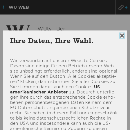
WU WEB
WUtv - Der
Video Channel der WU
Coo
Ihre Daten, Ihre Wahl.
Con
sch
HAU
MENÜ
Wir ver­wen­den auf un­se­rer Web­site Coo­kies.
ÖFF
Davon sind ei­ni­ge für den Be­trieb un­se­rer Web­
site un­be­dingt er­for­der­lich, an­de­re sind op­tio­nal.
Wenn Sie auf den But­ton „Alle Coo­kies ak­zep­tie­
ren“ kli­cken, dann stim­men Sie allen Coo­kies zu.
Sie stim­men damit auch den Coo­kies
US-​
amerikanischer An­bie­ter
zu. Da­durch un­ter­lie­
gen Ihre durch das ent­spre­chen­de Coo­kie er­ho­
be­nen per­so­nen­be­zo­ge­nen Daten kei­nem dem
EU-​Datenschutz an­ge­mes­se­nen Schutz­ni­veau
mehr. Sie haben in die­sem Fall nur ein­ge­schränk­
te bis keine da­ten­schutz­recht­li­chen Rech­te in
den USA und ins­be­son­de­re kann auch die US-​
amerikanische Re­gie­rung Zu­gang zu die­sen