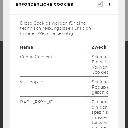
Erforderl
ERFORDERLICHE COOKIES
Cookies
Kontakt
Diese Cookies werden für eine
technisch reibungslose Funktion
unserer Website benötigt.
Name
Zweck
CookieConsent
Speichert Ihre
Facebook
Instagram
Blog
Einwilligung zur
Verwendung vo
Cookies.
site-popup
Speichert ob ein
YouTube
Newsletter
Bluesky
Popup ausgefüll
geschlossen wur
BACH_PRXY_ID
Zur Anzeige von
einigen WU-
spezifischen Inh
müssen Informa
IMPRESSUM
teilweise von
nachgelagerten
BARRIEREFREIHEITSERKLÄRUNG WEBSEITE