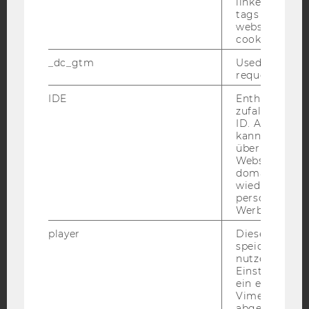
linked, the co
tags on the G
website read 
cookie.
Facebook
Instagram
Blog
_dc_gtm
Used to throt
request rate.
YouTube
Newsletter
Bluesky
IDE
Enthält eine
zufallsgenerie
ID. Anhand di
kann Google 
über verschie
Websites
domainübergr
IMPRESSUM
wiedererkenn
personalisiert
BARRIEREFREIHEITSERKLÄRUNG WEBSEITE
Werbung auss
DATENSCHUTZERKLÄRUNG
player
Dieses Cooki
DATENSCHUTZERKLÄRUNG SOCIAL MEDIA
speichert
nutzerspezifi
DATENSCHUTZERKLÄRUNG
Einstellungen
STUDIENBEWERBER*INNEN UND STUDIERENDE
ein eingebett
Vimeo-Video
COOKIE EINSTELLUNGEN
abgespielt wi