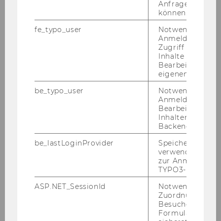
Anfrage zuordne
können.
fe_typo_user
Notwendig für d
Anmeldung und
Zugriff auf gesc
Inhalte oder zur
Bearbeitung des
eigenen Profils.
be_typo_user
Notwendig für d
Anmeldung und
Zum WU Master's
Bearbeitung von
Inhalten im TYP
Day sind es nur
Backend.
be_lastLoginProvider
Speichert die zul
verwendete Met
zur Anmeldung f
TYPO3-Backend.
212
20
ASP.NET_SessionId
Notwendig, um 
Zuordnung von
Besucher zu
Tage
Stunden
Formulareingab