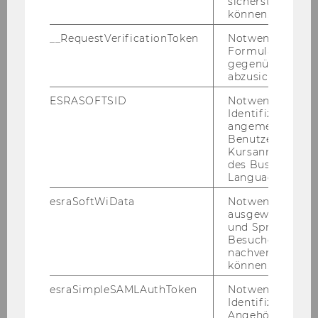
sicherstellen zu
können.
55
28
__RequestVerificationToken
Notwendig, um 
Formulareingab
gegenüber Angri
abzusichern.
Minuten
Sekunden
ESRASOFTSID
Notwendig zur
Identifizierung 
angemeldeten
Benutzers im
bis zum Start am
10.
Kursanmeldung
März 2027
des Business
Language Center
esraSoftWiData
Notwendig um
ausgewählte Sp
und Sprachkurse
Besuchers
UNSERE
nachverfolgen z
können.
PROGRAMME
esraSimpleSAMLAuthToken
Notwendig zur
Identifizierung 
Angehörige/r für