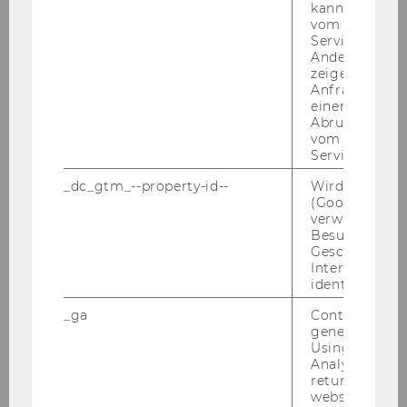
bie­tet Frei­raum für Dis­kurs, Aus­tausch und
kann, um eine
vom AMP-Clie
Ver­net­zung. Auch Ar­chi­tek­tur­lieb­ha­ber*innen
Service abzur
kom­men auf ihre Kos­ten: Die Ge­bäu­de wur­
Andere mögli
den von 6 in­ter­na­tio­na­len Star­ar­chi­
zeigen Opt-ou
Anfrage im G
tekt*innen ent­wor­fen.
einen Fehler 
Abrufen einer
vom AMP Clie
In­no­va­ti­on hat an der WU Tra­di­ti­on, denn un­
Service an.
se­re Stu­die­ren­den er­hal­ten nicht nur eine
fun­dier­te aka­de­mi­sche Aus­bil­dung, son­dern
_dc_gtm_--property-id--
Wird von Dou
(Google Tag 
er­ler­nen auch die Fä­hig­kei­ten, die sie be­nö­ti­
verwendet, u
gen, um ver­ant­wor­tungs­vol­le Po­si­tio­nen in
Besucher nach
Wirt­schaft und Ge­sell­schaft zu über­neh­men:
Geschlecht o
Interessen zu
Sie er­wer­ben ein brei­tes Kom­pe­tenz­spek­
identifizieren.
trum zur Be­wäl­ti­gung der wirt­schaft­li­chen,
so­zia­len, recht­li­chen und öko­lo­gi­schen Her­
_ga
Contains a r
generated use
aus­for­de­run­gen un­se­rer Zeit.
Using this ID
Analytics can
returning use
website and 