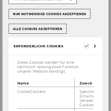
Weeks
fin­dest du hier. Für un­se­re Er­in­ne­
überspringen
rungs­mail zur kom­men­den WU Mas­ter's
Week kannst du dich be­reits
hier
an­mel­
NUR NOTWENDIGE COOKIES AKZEPTIEREN
den.
ALLE COOKIES AKZEPTIEREN
Was dich beim WU Mas­ter's
Erforderl
ERFORDERLICHE COOKIES
Day er­war­tet
Cookies
Diese Cookies werden für eine
technisch reibungslose Funktion
unserer Website benötigt.
Name
Zweck
CookieConsent
Speichert Ihre
Einwilligung zur
Verwendung vo
Cookies.