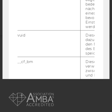
bedeutet, das
Barrierefreiheitserklärung
nächsten Ans
eines Vimeo-V
Webseite
bevorzugten
Einstellungen
werden.
vuid
Dieser Cookie
dazu eingeset
den Nutzungs
des Benutzers
ACCREDITED BY:
speichern.
EQUIS
AACSB
__cf_bm
Dieses Cookie
verwendet, u
zwischen Men
und Bots zu
unterscheiden.
für Vimeo no
AMBA
um, um gülti
über die Nutz
Service zu s
_uetvid
Dieses Cookie
gesetzt, um d