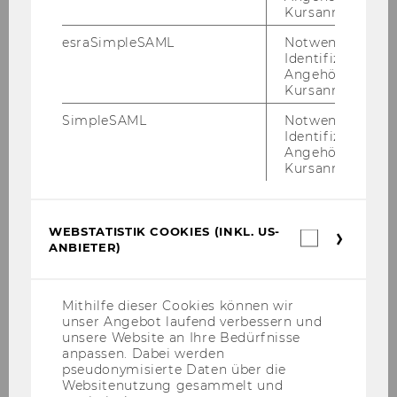
Kursanmeldung.
esraSimpleSAML
Notwendig zur
Unsere Sponsor*innen
Identifizierung 
Angehörige/r für
Kursanmeldung.
SimpleSAML
Notwendig zur
Identifizierung 
Angehörige/r für
Kursanmeldung.
WEBSTATISTIK COOKIES (INKL. US-
Webstatis
ANBIETER)
Cookies
(inkl.
US-
Anbieter)
Mithilfe dieser Cookies können wir
unser Angebot laufend verbessern und
unsere Website an Ihre Bedürfnisse
anpassen. Dabei werden
pseudonymisierte Daten über die
Websitenutzung gesammelt und