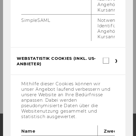
Angehörige/r für
Kursanmeldung.
WU Foundation
SimpleSAML
Notwendig zur
Identifizierung 
Angehörige/r für
Kursanmeldung.
WU Stiftung
Entdecken
WEBSTATISTIK COOKIES (INKL. US-
Webstatis
ANBIETER)
Cookies
(inkl.
Engagieren
US-
Anbieter)
Mithilfe dieser Cookies können wir
Spenden
unser Angebot laufend verbessern und
unsere Website an Ihre Bedürfnisse
anpassen. Dabei werden
pseudonymisierte Daten über die
Websitenutzung gesammelt und
statistisch ausgewertet.
Name
Zweck
Facebook
Instagram
Blog