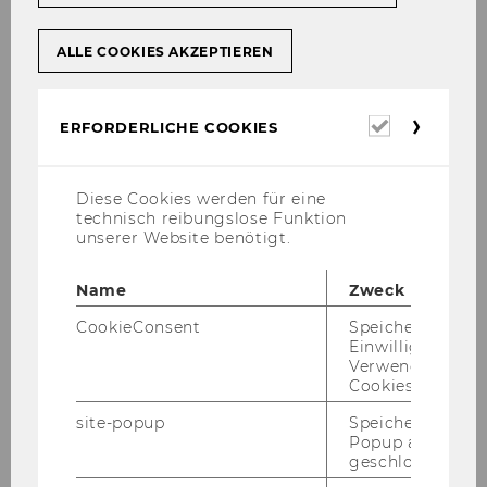
nach­hal­ti­ge För­de­rung die­ser ein­ge­
setzt haben.
ALLE COOKIES AKZEPTIEREN
Erforderl
ERFORDERLICHE COOKIES
WU Rek­to­rin Edel­traud Hanappi-​Egger dank­te
Cookies
Wil­fried Stoll in ihrer Be­grü­ßung für sein En­ga­
ge­ment: „Die WU hat sich drei kon­kre­te
Diese Cookies werden für eine
Schwer­punk­te ge­setzt: Sie will Pio­nie­rin sein,
technisch reibungslose Funktion
unserer Website benötigt.
will ver­ant­wor­tungs­be­wusst und in­ter­na­tio­nal
agie­ren. Bei einem Blick auf die Vita von Dr.
Name
Zweck
Stoll haben diese drei Kom­po­nen­ten eben­falls
eine her­aus­ra­gen­de Rolle ge­spielt. Er hat in­ter­
CookieConsent
Speichert Ihre
na­tio­nal Kar­rie­re ge­macht und war in vie­ler
Einwilligung zur
Verwendung vo
Hin­sicht pio­nier­haft. Vor allem aber hat er seine
Cookies.
Ver­ant­wor­tung ge­gen­über der Ge­sell­schaft,
aber auch ge­gen­über der WU stets wahr­ge­
site-popup
Speichert ob ein
Popup ausgefüll
nom­men. Er ist sei­ner Alma Mater in all den
geschlossen wur
Jah­ren ver­bun­den ge­blie­ben, hat For­schung