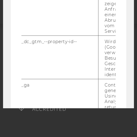
zeigen Opt-ou
Anfrage im G
einen Fehler 
Abrufen einer
vom AMP Clie
Service an.
ACCREDITED BY:
_dc_gtm_--property-id--
Wird von Dou
(Google Tag 
verwendet, u
EQUIS
AACSB
Besucher nach
Geschlecht o
Interessen zu
identifizieren.
_ga
Contains a r
AMBA
generated use
Using this ID
Analytics can
returning use
website and 
data from pre
visits.
_gat_gtag
Certain data i