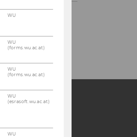
WU
WU
(forms.wu.ac.at)
WU
(forms.wu.ac.at)
WU
(esrasoft.wu.ac.at)
Y:
SB
AMBA
WU