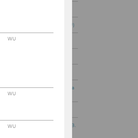
Lukas Seidl, MSc (WU)
Gerald Eisenhut, MSc (WU)
WU
Dr. Georg Zihr
Mag. Achim Hartmann
Mag. Dr. Andreas Lengger
Privatdozentin Dr. Mariana
WU
Sailer
Dr. Harald Schwarzecker
Dr. Peter Stimakovits, LL.B.
WU
(WU)