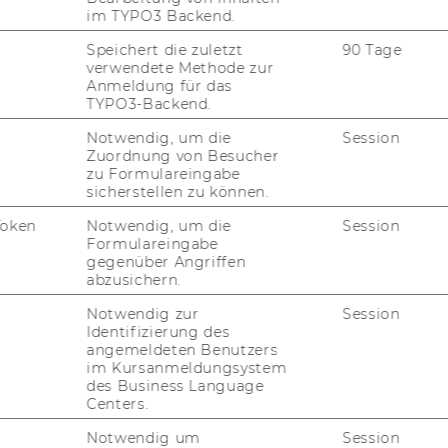
ung und Un­ter­neh­mens­pla­nung
im TYPO3 Backend.
Speichert die zuletzt
90 Tage
verwendete Methode zur
n, Vor­trä­ge, Mit­glied­
Anmeldung für das
TYPO3-Backend.
Notwendig, um die
Session
Zuordnung von Besucher
zu Formulareingabe
sicherstellen zu können.
Token
Notwendig, um die
Session
Formulareingabe
gegenüber Angriffen
abzusichern.
Notwendig zur
Session
uTube
Newsletter
Bluesky
Identifizierung des
ACCREDITED B
angemeldeten Benutzers
EQUIS
AAC
im Kursanmeldungsystem
des Business Language
Centers.
Notwendig um
Session