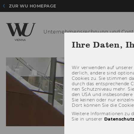
ZUR WU HOMEPAGE
Unternehmensrechnu
ng und Contr
Ihre Daten, I
Wir ver­wen­den auf un­se­rer 
der­lich, an­de­re sind op­tio
Coo­kies zu. Sie stim­men 
durch das ent­spre­chen­de C
nen Schutz­ni­veau mehr. Sie 
den USA und ins­be­son­de­r
Sie kei­nen oder nur ein­zel­ne
Dort kön­nen Sie die Coo­kies i
Weitere Informationen zu 
Sie in unserer
Datenschutz