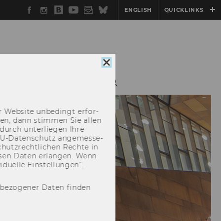
Facebook
Instagram
WU
YouTube
Newsletter
Bluesky
ENGLISH
QUICKLINKS
Blog
Cookie
Consent
G
DOWNLOADS
schließen
 Web­site un­be­dingt er­for­
­cken, dann stim­men Sie allen
durch un­ter­lie­gen Ihre
EU-​Datenschutz an­ge­mes­se­
hutz­recht­li­chen Rech­te in
­sen Daten er­lan­gen. Wenn
u­el­le Ein­stel­lun­gen“.
nbezogener Daten finden