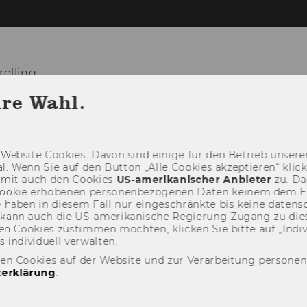
olling
hre Wahl.
TEAM
LEHRE
FORSCHUN
Web­site Coo­kies. Davon sind ei­ni­ge für den Be­trieb un­se­rer
­nal. Wenn Sie auf den But­ton „Alle Coo­kies ak­zep­tie­ren“ kli
damit auch den Coo­kies
US-​amerikanischer An­bie­ter
zu. Da­
oo­kie er­ho­be­nen per­so­nen­be­zo­ge­nen Daten kei­nem dem 
haben in die­sem Fall nur ein­ge­schränk­te bis keine da­ten­sc
e kann auch die US-​amerikanische Re­gie­rung Zu­gang zu die
n Coo­kies zu­stim­men möch­ten, kli­cken Sie bitte auf „In­di­vi­d
n­di­vi­du­ell ver­wal­ten.
den Cookies auf der Website und zur Verarbeitung persone
erklärung
.