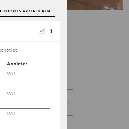
E COOKIES AKZEPTIEREN
Erforderliche
Cookies
Team
benötigt.
Univ.-Prof. Dr. Christian
Anbieter
Riegler
WU
Christina Stoff
WU
Universitätsdozentin Dr.
Katrin Weiskirchner-Merten,
BSc
WU
Dr. Karoline Els