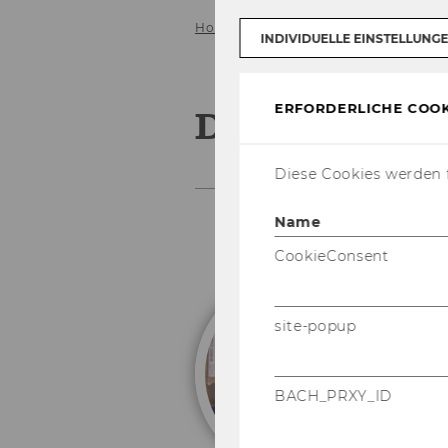
Home
Dr. Georg Zihr
INDIVIDUELLE EINSTELLUNG
ERFORDERLICHE COOK
Dr. Georg Zi
Diese Cookies werden f
Name
CookieConsent
S
site-popup
BACH_PRXY_ID