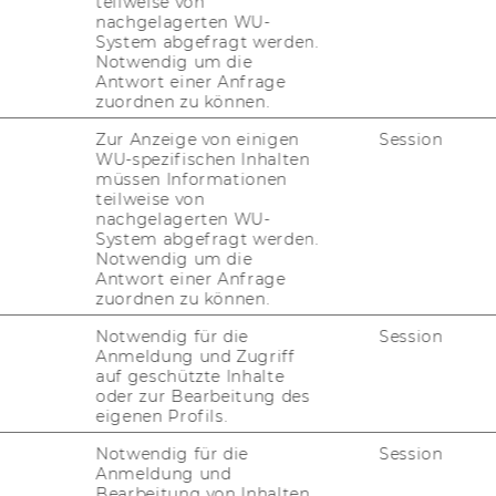
teilweise von
nachgelagerten WU-
System abgefragt werden.
Notwendig um die
Antwort einer Anfrage
zuordnen zu können.
Zur Anzeige von einigen
Session
WU-spezifischen Inhalten
müssen Informationen
teilweise von
l
nachgelagerten WU-
System abgefragt werden.
Notwendig um die
Antwort einer Anfrage
tun­gen
zuordnen zu können.
Notwendig für die
Session
Anmeldung und Zugriff
auf geschützte Inhalte
oder zur Bearbeitung des
eigenen Profils.
e­ha­vi­or in Busi­ness (BBE)
Notwendig für die
Session
ment Con­trol III
Anmeldung und
Bearbeitung von Inhalten