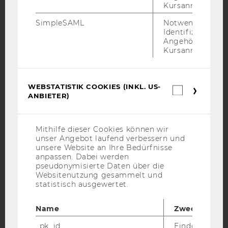
Kursanmeldung.
Facebook
Instagram
Blog
SimpleSAML
Notwendig zur
Identifizierung 
Angehörige/r für
YouTube
Newsletter
Bluesky
Kursanmeldung.
WEBSTATISTIK COOKIES (INKL. US-
Webstatis
ANBIETER)
Cookies
(inkl.
IMPRESSUM
US-
Anbieter)
BARRIEREFREIHEITSERKLÄRUNG WEBSEITE
Mithilfe dieser Cookies können wir
unser Angebot laufend verbessern und
DATENSCHUTZERKLÄRUNG
unsere Website an Ihre Bedürfnisse
anpassen. Dabei werden
DATENSCHUTZERKLÄRUNG SOCIAL MEDIA
pseudonymisierte Daten über die
DATENSCHUTZERKLÄRUNG
Websitenutzung gesammelt und
statistisch ausgewertet.
STUDIENBEWERBER*INNEN UND STUDIERENDE
COOKIE EINSTELLUNGEN
Name
Zweck
Barrierefreiheitserklärung
_pk_id
Eindeutige