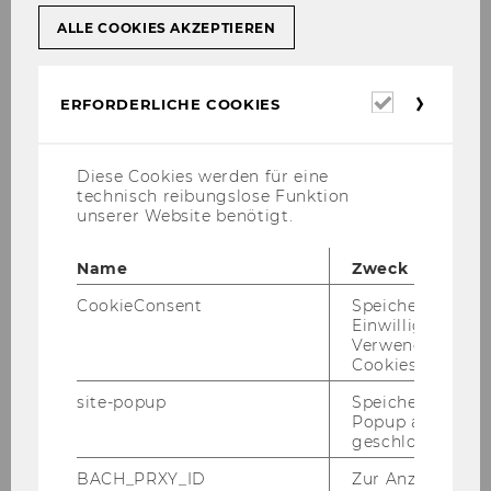
Uni­ver­si­täts­as­sis­tent*in post doc:
ALLE COOKIES AKZEPTIEREN
Dr. Ka­ro­li­ne Els
Erforderl
Uni­ver­si­täts­as­sis­tent*in prae doc:
ERFORDERLICHE COOKIES
Cookies
Lukas Seidl, MSc (WU)
Diese Cookies werden für eine
Se­ni­or Lec­tu­rer:
technisch reibungslose Funktion
Ge­rald Ei­sen­hut, MSc (WU)
unserer Website benötigt.
Dr. Georg Zihr
Name
Zweck
Wis­sen­schaft­li­che Mit­ar­bei­ter*innen:
CookieConsent
Speichert Ihre
Einwilligung zur
Da­ni­el Her­zog
Verwendung vo
Jakob Schwe­mer
Cookies.
Gast­for­scher*innen:
site-popup
Speichert ob ein
Popup ausgefüll
Pri­vat­do­zen­tin Dr. Ma­ria­na Sai­ler
geschlossen wur
Ex­ter­ne Lek­tor*innen:
BACH_PRXY_ID
Zur Anzeige von