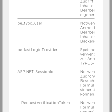
Zugriff auf gesc
Inhalte oder zur
Team
Bearbeitung des
eigenen Profils.
Univ.-Prof. Dr. Christian Riegler
be_typo_user
Notwendig für d
Anmeldung und
Bearbeitung von
Christina Stoff
Inhalten im TYP
Backend.
Universitätsdozentin Dr. Katrin
Weiskirchner-Merten, BSc
be_lastLoginProvider
Speichert die zul
verwendete Met
zur Anmeldung f
Dr. Karoline Els
TYPO3-Backend.
Lukas Seidl, MSc (WU)
ASP.NET_SessionId
Notwendig, um 
Zuordnung von
Besucher zu
Gerald Eisenhut, MSc (WU)
Formulareingab
sicherstellen zu
Dr. Georg Zihr
können.
__RequestVerificationToken
Notwendig, um 
Mag. Achim Hartmann
Formulareingab
gegenüber Angri