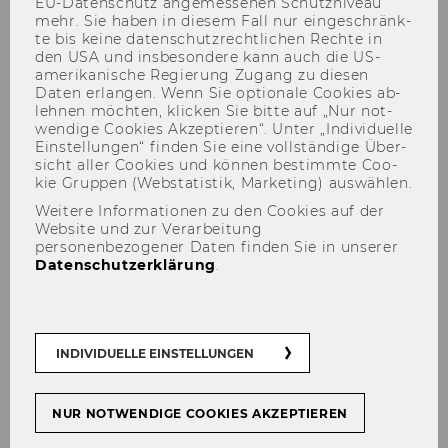
EU-​Datenschutz an­ge­mes­se­nen Schutz­ni­veau
mehr. Sie haben in die­sem Fall nur ein­ge­schränk­
te bis keine da­ten­schutz­recht­li­chen Rech­te in
den USA und ins­be­son­de­re kann auch die US-​
amerikanische Re­gie­rung Zu­gang zu die­sen
Daten er­lan­gen. Wenn Sie op­tio­na­le Coo­kies ab­
leh­nen möch­ten, kli­cken Sie bitte auf „Nur not­
wen­di­ge Coo­kies Ak­zep­tie­ren“. Unter „In­di­vi­du­el­le
Team
Ein­stel­lun­gen“ fin­den Sie eine voll­stän­di­ge Über­
sicht aller Coo­kies und kön­nen be­stimm­te Coo­
kie Grup­pen (Web­sta­tis­tik, Mar­ke­ting) aus­wäh­len.
Weitere Informationen zu den Cookies auf der
Website und zur Verarbeitung
Ab­tei­lungs­lei­tung:
personenbezogener Daten finden Sie in unserer
Datenschutzerklärung
.
Univ.-Prof. Dr. Chris­ti­an Rieg­ler
Ad­mi­nis­tra­ti­ve As­sis­tenz:
Chris­ti­na Stoff
INDIVIDUELLE EINSTELLUNGEN
Uni­ver­si­täts­do­zent*in:
NUR NOTWENDIGE COOKIES AKZEPTIEREN
Uni­ver­si­täts­do­zen­tin Dr. Kat­rin Weiskirchner-​
Merten