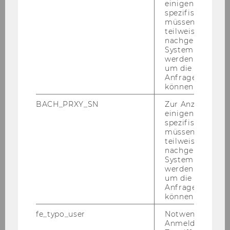
einigen WU-
Mag. Achim Hart­mann
spezifischen Inh
müssen Informa
Mag. Dr. An­dre­as Leng­ger
teilweise von
Dra­gan Jold­zic, MSc (WU)
nachgelagerten
System abgefra
Mag. Mar­tin Paier
werden. Notwen
um die Antwort 
Dr. Anton Schmidl
Anfrage zuordne
können.
Ma­xi­mi­li­an Schmidl, LL.M., MSc
BACH_PRXY_SN
Zur Anzeige von
Dr. Ha­rald Schwar­ze­cker
einigen WU-
Dr. Peter Sti­ma­ko­vits, LL.B. (WU)
spezifischen Inh
müssen Informa
Mag. Rein­hard Tau­cher
teilweise von
nachgelagerten
System abgefra
werden. Notwen
um die Antwort 
Anfrage zuordne
können.
Unternehmensrechnung und Controlling
fe_typo_user
Notwendig für d
Anmeldung und