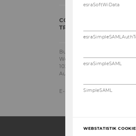
esraSoftWiData
COMPETENCE CENTER FO
TRANSFORMATION AND R
esraSimpleSAMLAuthT
Building EA, 1.034
Welthandelsplatz 1
esraSimpleSAML
1020
Vienna
Austria
SimpleSAML
E-Mail:
star@wu.ac.at
WEBSTATISTIK COOKIES