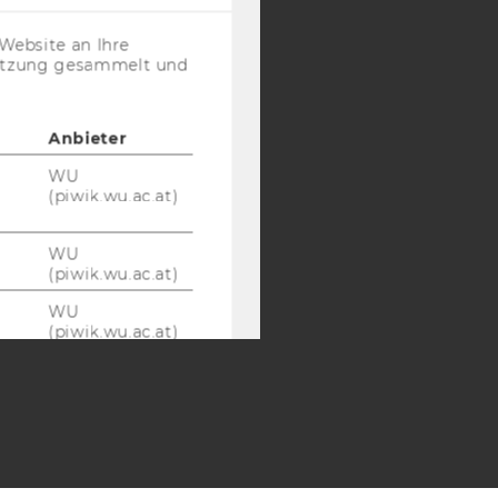
(inkl.
Y:
US-
Website an Ihre
Anbieter)
SB
AMBA
nutzung gesammelt und
Anbieter
WU
(piwik.wu.ac.at)
WU
(piwik.wu.ac.at)
WU
(piwik.wu.ac.at)
Google
Google