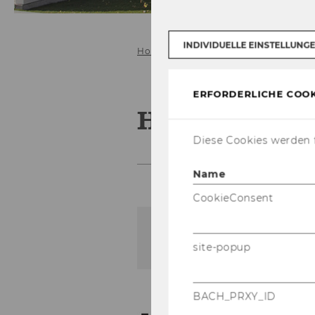
INDIVIDUELLE EINSTELLUNG
Home
About Us
How to find us
ERFORDERLICHE COOK
How to find 
Diese Cookies werden f
Name
CookieConsent
Der Inhalt dieser Seite is
site-popup
BACH_PRXY_ID