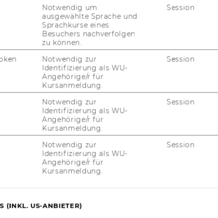
Notwendig um
Session
ausgewählte Sprache und
Sprachkurse eines
R SUSTAINABILITY
Besuchers nachverfolgen
zu können.
ESPONSIBILITY (STAR)
oken
Notwendig zur
Session
Identifizierung als WU-
Angehörige/r für
Kursanmeldung.
Notwendig zur
Session
Identifizierung als WU-
Angehörige/r für
Kursanmeldung.
Notwendig zur
Session
Identifizierung als WU-
Angehörige/r für
Kursanmeldung.
 (INKL. US-ANBIETER)