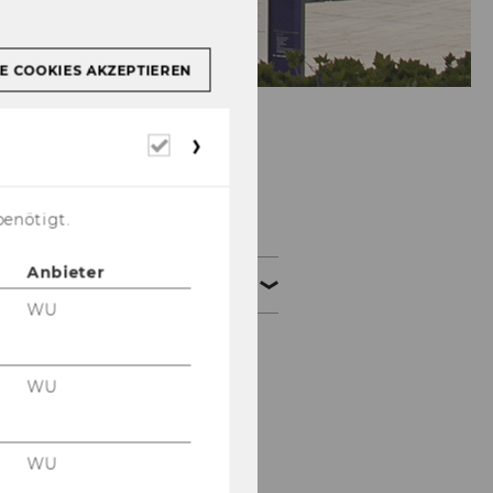
E COOKIES AKZEPTIEREN
Erforderliche
Cookies
STaR
benötigt.
Anbieter
About Us
WU
STaR Team
WU
STaR Faculty Members
RCE Vienna
WU