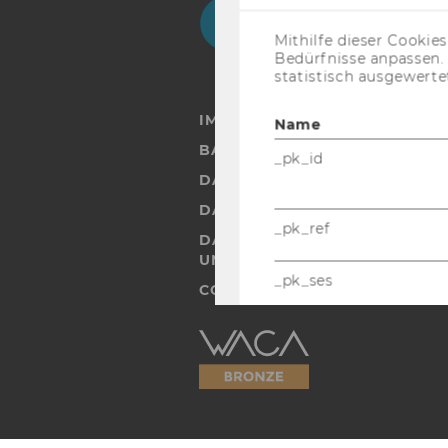
Facebook
Instagram
Blog
Yo
Mithilfe dieser Cookie
Bedürfnisse anpassen
statistisch ausgewerte
IMPRESSUM
Name
BARRIEREFREIHEITSERKLÄRUN
_pk_id
DATENSCHUTZERKLÄRUNG
DATENSCHUTZERKLÄRUNG SOC
_pk_ref
DATENSCHUTZERKLÄRUNG ST
UND STUDIERENDE
_pk_ses
COOKIE EINSTELLUNGEN
Barrierefreiheitserklärung
Webseite
_gcl_au
AMP_TOKEN