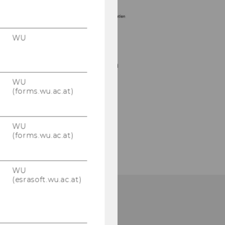
WU
Unsere Social Media
Kanäle
WU
(forms.wu.ac.at)
LinkedIn
WU
(forms.wu.ac.at)
WU
(esrasoft.wu.ac.at)
HOW TO FIND US