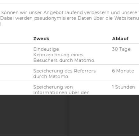
uTube
Newsletter
Bluesky
ACCREDITED B
s können wir unser Angebot laufend verbessern und unsere 
EQUIS
AAC
. Dabei werden pseudonymisierte Daten über die Website
t.
Zweck
Ablauf
G WEBSEITE
Eindeutige
30 Tage
Kennzeichnung eines
Besuchers durch Matomo.
IAL MEDIA
Speicherung des Referrers
6 Monate
UDIENBEWERBER*INNEN
durch Matomo.
Speicherung von
1 Stunden
Informationen über den
aktuellen
Webseitenbesuch durch
Matomo.
Enthält eine
3 Monate
zufallsgenerierte User-ID.
Enthält ein Token, das
1 Jahr