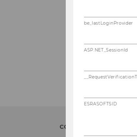
be_lastLoginProvider
ASP.NET_SessionId
__RequestVerification
ESRASOFTSID
CONTACT