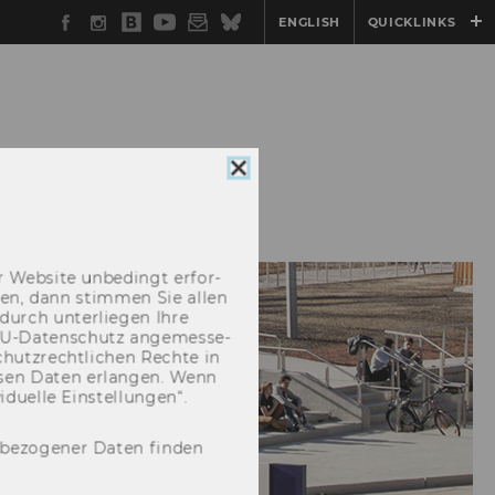
Facebook
Instagram
WU
YouTube
Newsletter
Bluesky
ENGLISH
QUICKLINKS
Blog
Cookie
DENTS
Consent
schließen
 Web­site un­be­dingt er­for­
­cken, dann stim­men Sie allen
durch un­ter­lie­gen Ihre
EU-​Datenschutz an­ge­mes­se­
hutz­recht­li­chen Rech­te in
­sen Daten er­lan­gen. Wenn
u­el­le Ein­stel­lun­gen“.
nbezogener Daten finden