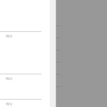
STaR Video Archive
STaR Event Photo
Archive
Sustainability @WU
WU
STaR SDG-Hub
For Students
Involvement for All
WU
Third Mission
WU