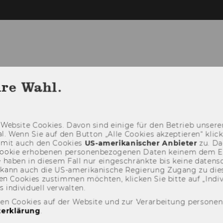
hre Wahl.
ABILITY @WU
STAR SDG-HUB
FOR STU
THIRD MISSION
Web­site Coo­kies. Davon sind ei­ni­ge für den Be­trieb un­se­rer
­nal. Wenn Sie auf den But­ton „Alle Coo­kies ak­zep­tie­ren“ kli
damit auch den Coo­kies
US-​amerikanischer An­bie­ter
zu. Da­
oo­kie er­ho­be­nen per­so­nen­be­zo­ge­nen Daten kei­nem dem 
haben in die­sem Fall nur ein­ge­schränk­te bis keine da­ten­sc
e kann auch die US-​amerikanische Re­gie­rung Zu­gang zu die
n Coo­kies zu­stim­men möch­ten, kli­cken Sie bitte auf „In­di­vi­d
n­di­vi­du­ell ver­wal­ten.
den Cookies auf der Website und zur Verarbeitung persone
erklärung
.