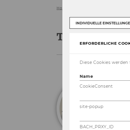
Home
Team
Titscher, Stefan
INDIVIDUELLE EINSTELLUNG
Titscher, Ste
ERFORDERLICHE COOK
Diese Cookies werden f
Name
CookieConsent
e
S
site-popup
BACH_PRXY_ID