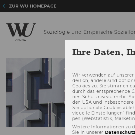
ZUR WU HOMEPAGE
Soziologie und
Empirische Sozialf
Ihre Daten, I
Wir ver­wen­den auf un­se­rer 
der­lich, an­de­re sind op­tio
Coo­kies zu. Sie stim­men 
durch das ent­spre­chen­de C
nen Schutz­ni­veau mehr. Sie 
den USA und ins­be­son­de­r
Sie op­tio­na­le Coo­kies ab­l
vi­du­el­le Ein­stel­lun­gen“ 
pen (Web­sta­tis­tik, Mar­ke­ti
Weitere Informationen zu 
Sie in unserer
Datenschutz