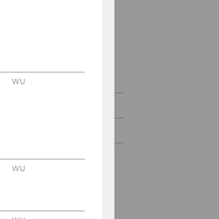
Programmkoordination
Lehrende
Forschende
Lehr- und
Forschungsassistenz
WU
Lehre
Forschung
WU