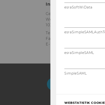
Institut für Soziologie u
esraSoftWiData
Gebäude D4, 3. Stock
Welthandelsplatz 1
1020
Wien
esraSimpleSAMLAuthT
Tel:
+43 1 31336 4762, 4433
Fax
:
+43 1 31336 90707
E-Mail:
soziologie@wu.ac.at
esraSimpleSAML
SimpleSAML
Facebook
Instagram
Blog
Yo
WEBSTATISTIK COOKIES