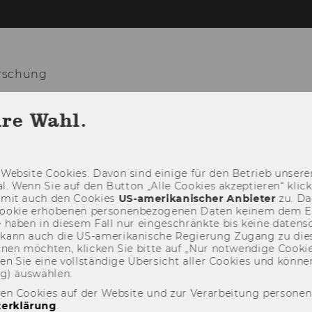
orschung
hre Wahl.
NEWS
TEAM
LEHRE
Web­site Coo­kies. Davon sind ei­ni­ge für den Be­trieb un­se­rer
­nal. Wenn Sie auf den But­ton „Alle Coo­kies ak­zep­tie­ren“ kli
damit auch den Coo­kies
US-​amerikanischer An­bie­ter
zu. Da­
oo­kie er­ho­be­nen per­so­nen­be­zo­ge­nen Daten kei­nem dem 
haben in die­sem Fall nur ein­ge­schränk­te bis keine da­ten­sc
e kann auch die US-​amerikanische Re­gie­rung Zu­gang zu die
eh­nen möch­ten, kli­cken Sie bitte auf „Nur not­wen­di­ge Coo­kies
fin­den Sie eine voll­stän­di­ge Über­sicht aller Coo­kies und kön
ng) aus­wäh­len.
den Cookies auf der Website und zur Verarbeitung persone
erklärung
.