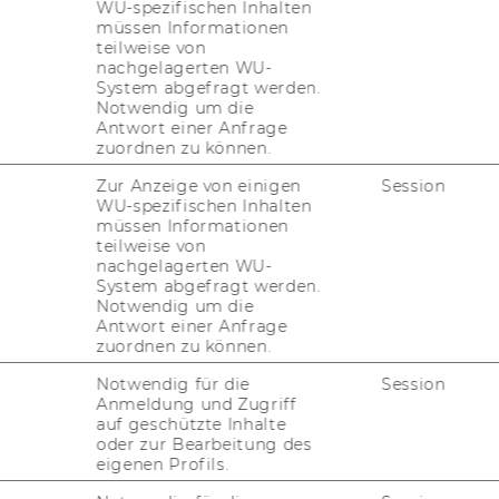
WU-spezifischen Inhalten
müssen Informationen
teilweise von
nachgelagerten WU-
System abgefragt werden.
Notwendig um die
Antwort einer Anfrage
zuordnen zu können.
n
Zur Anzeige von einigen
Session
WU-spezifischen Inhalten
r Uni­ver­si­tät Wien (So­zio­lo­gie, Phi­lo­so­
müssen Informationen
t), Forschungs-​ und Lehr­tä­tig­keit an meh­re­
teilweise von
ver­si­tä­ten
nachgelagerten WU-
System abgefragt werden.
1977 As­sis­tent, 1979 Er­nen­nung zu a.o. Univ.
Notwendig um die
Antwort einer Anfrage
zuordnen zu können.
­tra­gen­der an der neu ge­grün­de­ten Ver­wal­
Notwendig für die
Session
Anmeldung und Zugriff
auf geschützte Inhalte
of. an der Wirt­schafts­uni­ver­si­tät Wien,
oder zur Bearbeitung des
­ver­si­täts­kol­le­gi­ums
eigenen Profils.
zur För­de­rung der wis­sen­schaft­li­chen For­