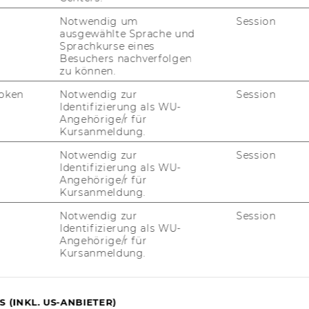
nd Empirische Sozialforschung
Notwendig um
Session
ausgewählte Sprache und
Sprachkurse eines
Besuchers nachverfolgen
zu können.
oken
Notwendig zur
Session
Identifizierung als WU-
Angehörige/r für
Kursanmeldung.
Notwendig zur
Session
Identifizierung als WU-
Angehörige/r für
Kursanmeldung.
Notwendig zur
Session
Identifizierung als WU-
uTube
Newsletter
Bluesky
ACCREDITED B
Angehörige/r für
Kursanmeldung.
EQUIS
AAC
 (INKL. US-ANBIETER)