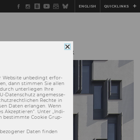
Facebook
Instagram
WU
YouTube
Newsletter
Bluesky
ENGLISH
QUICKLINKS
Blog
Cookie
FORSCHUNG
Consent
schließen
 Web­site un­be­dingt er­for­
­cken, dann stim­men Sie allen
durch un­ter­lie­gen Ihre
EU-​Datenschutz an­ge­mes­se­
hutz­recht­li­chen Rech­te in
­sen Daten er­lan­gen. Wenn
 Ak­zep­tie­ren“. Unter „In­di­
­nen be­stimm­te Coo­kie Grup­
nbezogener Daten finden