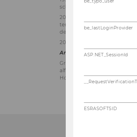
be_typo_user
schung (FWF)
2000-​2005 Bun­de­mi­nis­te­ri­u
ter der Steue­rungs­grup­pe für 
be_lastLoginProvider
der SC Dr. Peter Mah­rin­ger, Dr.
2005-​2013 Wirt­schafts­uni­ver­si
Ar­beits­schwer­punk­te
ASP.NET_SessionId
Gruppen-​ und Or­ga­ni­sa­ti­ons­s
al­for­schung, Sys­tem­theo­rie,
Hoch­schul­for­schung, (Unter
__RequestVerification
ESRASOFTSID