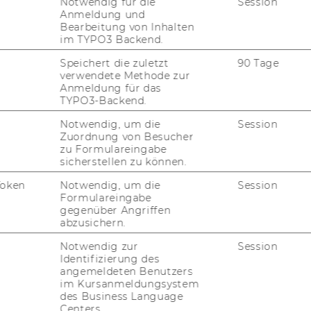
Notwendig für die
Session
Anmeldung und
Bearbeitung von Inhalten
m für Bil­dung, Wis­sen­schaft und Kul­tur: Lei­
im TYPO3 Backend.
die Uni­ver­si­täts­re­form UG 2002 (Mit­glie­
Speichert die zuletzt
90 Tage
 Si­gurd Höl­lin­ger)
verwendete Methode zur
Anmeldung für das
­tät
TYPO3-Backend.
Notwendig, um die
Session
Zuordnung von Besucher
o­zio­lo­gie, Me­tho­den der em­pi­ri­schen So­zi­
zu Formulareingabe
 Ver­wal­tungs­for­schung, Bildungs-​ und
sicherstellen zu können.
nehmens-​)Be­ra­tung
Token
Notwendig, um die
Session
Formulareingabe
gegenüber Angriffen
abzusichern.
Notwendig zur
Session
Identifizierung des
angemeldeten Benutzers
im Kursanmeldungsystem
des Business Language
Centers.