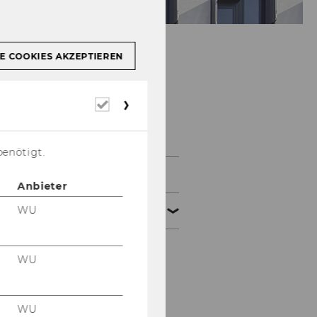
E COOKIES AKZEPTIEREN
Soziologie und
Erforderliche
Empirische
Cookies
Sozialforschung
benötigt.
News
Anbieter
WU
Team
Institutsleitung
WU
Administration
WU