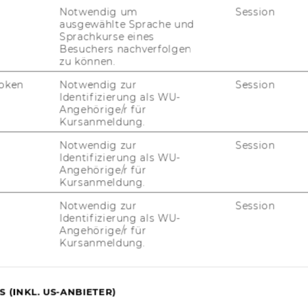
Notwendig um
Session
ausgewählte Sprache und
13. November 2023
Sprachkurse eines
sportsbusiness.at Breakfast Club:
Besuchers nachverfolgen
zu können.
„Fokus Wissenschaft: Die dritte Kraft
im Sport“
oken
Notwendig zur
Session
Identifizierung als WU-
For the first time, the sportsbusiness.at
Angehörige/r für
Breakfast Club took place at WU Vienna –
Kursanmeldung.
exploring how science can drive success in
Notwendig zur
Session
sports.
Identifizierung als WU-
Angehörige/r für
Kursanmeldung.
Notwendig zur
Session
Identifizierung als WU-
Angehörige/r für
Kursanmeldung.
uTube
Newsletter
Bluesky
ACCREDITED B
 (INKL. US-ANBIETER)