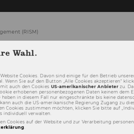
gement (RISM)
OUT
NEWS
ACTIVITY
PARTNERS
GA
hre Wahl.
Web­site Coo­kies. Davon sind ei­ni­ge für den Be­trieb un­se­rer
­nal. Wenn Sie auf den But­ton „Alle Coo­kies ak­zep­tie­ren“ kli
damit auch den Coo­kies
US-​amerikanischer An­bie­ter
zu. Da­
oo­kie er­ho­be­nen per­so­nen­be­zo­ge­nen Daten kei­nem dem 
haben in die­sem Fall nur ein­ge­schränk­te bis keine da­ten­sc
e kann auch die US-​amerikanische Re­gie­rung Zu­gang zu die
n Coo­kies zu­stim­men möch­ten, kli­cken Sie bitte auf „In­di­vi­d
n­di­vi­du­ell ver­wal­ten.
den Cookies auf der Website und zur Verarbeitung persone
erklärung
.