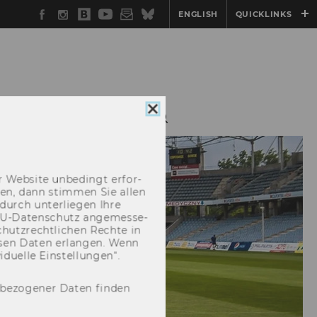
Facebook
Instagram
WU
YouTube
Newsletter
Bluesky
ENGLISH
QUICKLINKS
Blog
Cookie
LLERY
CONTACT
Consent
schließen
 Web­site un­be­dingt er­for­
­cken, dann stim­men Sie allen
durch un­ter­lie­gen Ihre
EU-​Datenschutz an­ge­mes­se­
hutz­recht­li­chen Rech­te in
­sen Daten er­lan­gen. Wenn
u­el­le Ein­stel­lun­gen“.
nbezogener Daten finden