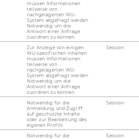
müssen Informationen
07. Mai 2025
teilweise von
nachgelagerten WU-
Sport and International Business
System abgefragt werden.
Course with Thomas Berger & Philipp
Notwendig um die
Pilatowicz
Antwort einer Anfrage
zuordnen zu können.
A course on the global football business,
Zur Anzeige von einigen
Session
focusing on international expansion, digital
WU-spezifischen Inhalten
innovation, and strategic management
müssen Informationen
using international business theory.
teilweise von
nachgelagerten WU-
System abgefragt werden.
Notwendig um die
22. November 2024
Antwort einer Anfrage
Guest Lecture at Austria’s Federal
zuordnen zu können.
Ministry of Agriculture (BML)
Notwendig für die
Session
RISM presented research at BML on football
Anmeldung und Zugriff
auf geschützte Inhalte
as a data-rich platform to explore diversity,
oder zur Bearbeitung des
empowerment, and complex social
eigenen Profils.
dynamics.
Notwendig für die
Session