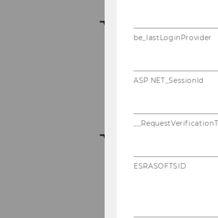
be_lastLoginProvider
ASP.NET_SessionId
__RequestVerification
ESRASOFTSID