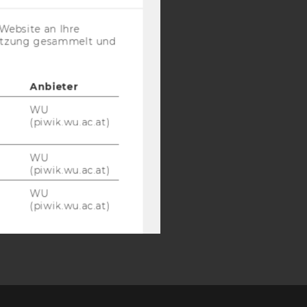
SB
AMBA
(inkl.
US-
Website an Ihre
Anbieter)
nutzung gesammelt und
Anbieter
WU
(piwik.wu.ac.at)
WU
(piwik.wu.ac.at)
WU
(piwik.wu.ac.at)
Google
Google