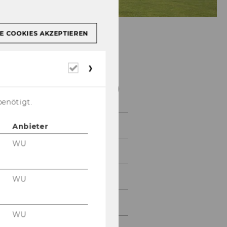
E COOKIES AKZEPTIEREN
Research Initative
Erforderliche
Sports and
Cookies
Management (RISM)
benötigt.
Home
Anbieter
WU
About
News
WU
Activity
WU