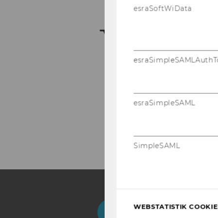
esraSoftWiData
esraSimpleSAMLAuthT
esraSimpleSAML
SimpleSAML
Facebook
Instagram
Blog
Yo
WEBSTATISTIK COOKIES