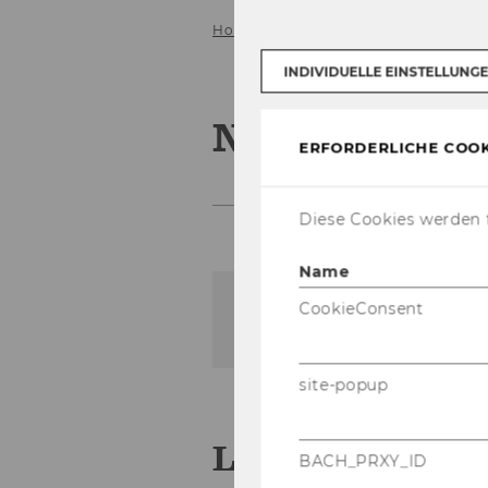
Home
News
INDIVIDUELLE EINSTELLUNG
News
ERFORDERLICHE COOK
Diese Cookies werden f
Name
CookieConsent
Der Inhalt dieser Seite is
site-popup
Latest News
BACH_PRXY_ID