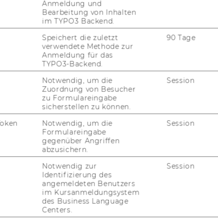
Anmeldung und
Bearbeitung von Inhalten
07. November 2024
im TYPO3 Backend.
Sport and International Business
Course in Collaboration with
Speichert die zuletzt
90 Tage
Wirtschaftskammer Österreich
verwendete Methode zur
Anmeldung für das
Students explore global sports markets
TYPO3-Backend.
through real-world projects, export
Notwendig, um die
Session
strategies & expert talks—linking Austrian
Zuordnung von Besucher
business with international sport.
zu Formulareingabe
sicherstellen zu können.
Token
Notwendig, um die
Session
01. März 2024
Formulareingabe
Interdisciplinary Project: Consistency
gegenüber Angriffen
vs. Agility: Using football as a lab to
abzusichern.
explore efficiency and flexibility
Notwendig zur
Session
Identifizierung des
How consistent should a team be? Our
angemeldeten Benutzers
interdisciplinary project uses football data
im Kursanmeldungsystem
to explore when routines help - and when
des Business Language
Centers.
change leads to success.