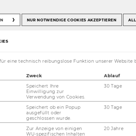
EN
NUR NOTWENDIGE COOKIES AKZEPTIEREN
ALL
IES
ür eine technisch reibungslose Funktion unserer Website 
Zweck
Ablauf
Speichert Ihre
30 Tage
t aktuell nur auf Englisch verfügbar.
Einwilligung zur
Verwendung von Cookies.
Speichert ob ein Popup
30 Tage
ausgefüllt oder
geschlossen wurde.
Zur Anzeige von einigen
20 Jahre
WU-spezifischen Inhalten