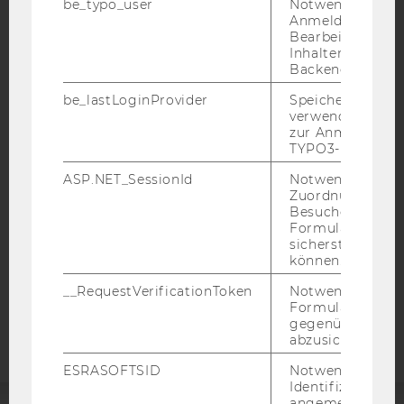
be_typo_user
Notwendig für d
Anmeldung und
Bearbeitung von
Inhalten im TYP
Backend.
IMPRESSUM
be_lastLoginProvider
Speichert die zul
BARRIEREFREIHEITSERKLÄRUNG WEBSEITE
verwendete Met
zur Anmeldung f
DATENSCHUTZERKLÄRUNG
TYPO3-Backend.
DATENSCHUTZERKLÄRUNG SOCIAL MEDIA
ASP.NET_SessionId
Notwendig, um 
DATENSCHUTZERKLÄRUNG
Zuordnung von
Besucher zu
STUDIENBEWERBER*INNEN UND STUDIERENDE
Formulareingab
COOKIE EINSTELLUNGEN
sicherstellen zu
können.
Barrierefreiheitserklärung
__RequestVerificationToken
Notwendig, um 
Webseite
Formulareingab
gegenüber Angri
abzusichern.
ESRASOFTSID
Notwendig zur
Identifizierung 
angemeldeten