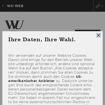
WU WEB
HAU
MENÜ
Coo
Ihre Daten, Ihre Wahl.
ÖFF
Con
sch
Wir ver­wen­den auf un­se­rer Web­site Coo­kies.
Davon sind ei­ni­ge für den Be­trieb un­se­rer Web­
site un­be­dingt er­for­der­lich, an­de­re sind op­tio­nal.
Wenn Sie auf den But­ton „Alle Coo­kies ak­zep­tie­
ren“ kli­cken, dann stim­men Sie allen Coo­kies zu.
Sie stim­men damit auch den Coo­kies
US-​
amerikanischer An­bie­ter
zu. Da­durch un­ter­lie­
gen Ihre durch das ent­spre­chen­de Coo­kie er­ho­
be­nen per­so­nen­be­zo­ge­nen Daten kei­nem dem
EU-​Datenschutz an­ge­mes­se­nen Schutz­ni­veau
mehr. Sie haben in die­sem Fall nur ein­ge­schränk­
te bis keine da­ten­schutz­recht­li­chen Rech­te in