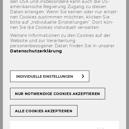
den USA und ins­be­son­de­re kann auch die US-​
amerikanische Re­gie­rung Zu­gang zu die­sen
Daten er­lan­gen. Wenn Sie kei­nen oder nur ein­zel­
nen Coo­kies zu­stim­men möch­ten, kli­cken Sie
bitte auf „In­di­vi­du­el­le Ein­stel­lun­gen“. Dort kön­
Mag. Olivia Rauscher
nen Sie die Coo­kies in­di­vi­du­ell ver­wal­ten.
Weitere Informationen zu den Cookies auf der
Website und zur Verarbeitung
personenbezogener Daten finden Sie in unserer
Datenschutzerklärung
.
INDIVIDUELLE EINSTELLUNGEN
NUR NOTWENDIGE COOKIES AKZEPTIEREN
ALLE COOKIES AKZEPTIEREN