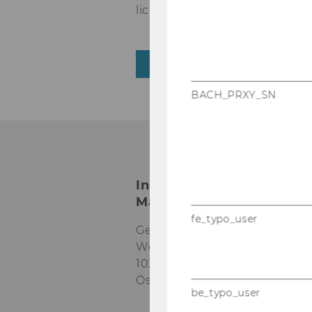
lich und freu­en uns auf zwei 
ZURÜCK ZUR ÜBERSICHT
BACH_PRXY_SN
Institut für Marketing-
Management
fe_typo_user
Gebäude D2, Eingang A, 1. O
Welthandelsplatz 1
1020
Wien
Österreich
be_typo_user