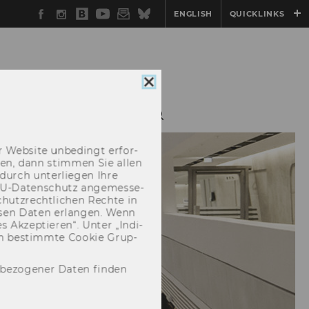
Facebook
Instagram
WU
YouTube
Newsletter
Bluesky
ENGLISH
QUICKLINKS
Blog
Cookie
Consent
schließen
AXISKOOPERATIONEN
 Web­site un­be­dingt er­for­
­cken, dann stim­men Sie allen
durch un­ter­lie­gen Ihre
EU-​Datenschutz an­ge­mes­se­
hutz­recht­li­chen Rech­te in
­sen Daten er­lan­gen. Wenn
 Ak­zep­tie­ren“. Unter „In­di­
­nen be­stimm­te Coo­kie Grup­
nbezogener Daten finden