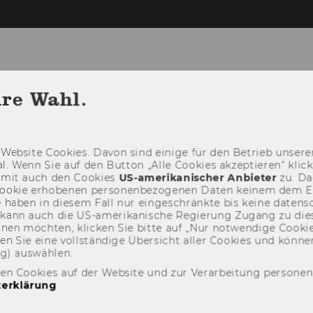
t
hre Wahl.
TEAM
LEHRE
FORSCHUNG
PR
Web­site Coo­kies. Davon sind ei­ni­ge für den Be­trieb un­se­rer
­nal. Wenn Sie auf den But­ton „Alle Coo­kies ak­zep­tie­ren“ kli
damit auch den Coo­kies
US-​amerikanischer An­bie­ter
zu. Da­
oo­kie er­ho­be­nen per­so­nen­be­zo­ge­nen Daten kei­nem dem 
haben in die­sem Fall nur ein­ge­schränk­te bis keine da­ten­sc
e kann auch die US-​amerikanische Re­gie­rung Zu­gang zu die
eh­nen möch­ten, kli­cken Sie bitte auf „Nur not­wen­di­ge Coo­kies
fin­den Sie eine voll­stän­di­ge Über­sicht aller Coo­kies und kön
ng) aus­wäh­len.
den Cookies auf der Website und zur Verarbeitung persone
erklärung
.