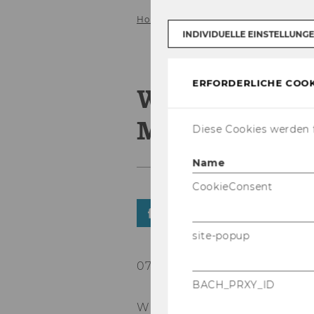
Home
Detail News MM
INDIVIDUELLE EINSTELLUNG
ERFORDERLICHE COOK
Willkommen 
Marketing!
Diese Cookies werden f
Name
CookieConsent
TEILEN
TEILEN
site-popup
07. Oktober 2025
BACH_PRXY_ID
Wir be­grü­ßen un­se­re Stu­di