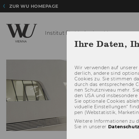
ZUR WU HOMEPAGE
Institut für
Marketing-Managemen
Ihre Daten, I
Wir ver­wen­den auf un­se­rer 
der­lich, an­de­re sind op­tio
Coo­kies zu. Sie stim­men 
durch das ent­spre­chen­de C
nen Schutz­ni­veau mehr. Sie 
den USA und ins­be­son­de­r
Sie op­tio­na­le Coo­kies ab­l
vi­du­el­le Ein­stel­lun­gen“ 
pen (Web­sta­tis­tik, Mar­ke­ti
Weitere Informationen zu 
Sie in unserer
Datenschutz