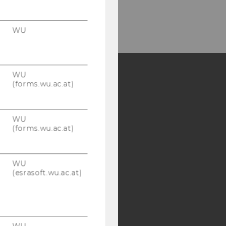
WU
WU
(forms.wu.ac.at)
Y:
SB
AMBA
WU
(forms.wu.ac.at)
WU
(esrasoft.wu.ac.at)