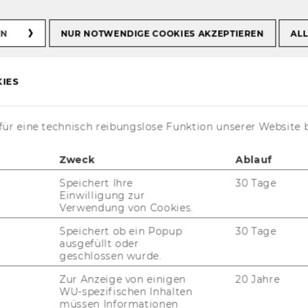
EN
NUR NOTWENDIGE COOKIES AKZEPTIEREN
ALL
IES
in der SBWL
ür eine technisch reibungslose Funktion unserer Website 
Zweck
Ablauf
Speichert Ihre
30 Tage
Einwilligung zur
Verwendung von Cookies.
Speichert ob ein Popup
30 Tage
ausgefüllt oder
geschlossen wurde.
Zur Anzeige von einigen
20 Jahre
WU-spezifischen Inhalten
e­ren­den der Class of WS2025/26 ganz herz­
müssen Informationen