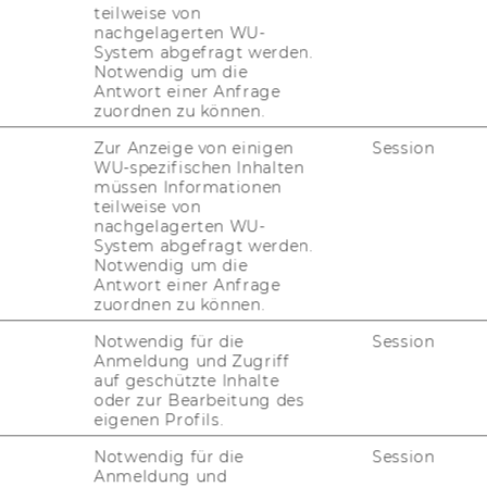
teilweise von
span­nen­de ge­mein­sa­me Se­mes­ter!
nachgelagerten WU-
System abgefragt werden.
Notwendig um die
Antwort einer Anfrage
zuordnen zu können.
Zur Anzeige von einigen
Session
WU-spezifischen Inhalten
müssen Informationen
teilweise von
nachgelagerten WU-
System abgefragt werden.
Notwendig um die
Antwort einer Anfrage
Department für Marketing
zuordnen zu können.
Gebäude D2, Eingang A, 1. und 2.
Notwendig für die
Session
G
OG
Anmeldung und Zugriff
auf geschützte Inhalte
Welthandelsplatz 1
oder zur Bearbeitung des
1020
Wien
eigenen Profils.
Österreich
Notwendig für die
Session
Anmeldung und