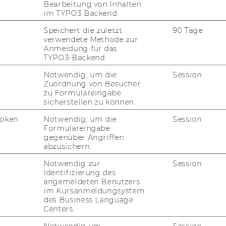
Bearbeitung von Inhalten
https://www.wu.ac.at/marketing
im TYPO3 Backend.
Speichert die zuletzt
90 Tage
verwendete Methode zur
Anmeldung für das
TYPO3-Backend.
Notwendig, um die
Session
Zuordnung von Besucher
uTube
Newsletter
Bluesky
ACCREDITED B
zu Formulareingabe
sicherstellen zu können.
EQUIS
AAC
Token
Notwendig, um die
Session
Formulareingabe
gegenüber Angriffen
abzusichern.
G WEBSEITE
Notwendig zur
Session
Identifizierung des
angemeldeten Benutzers
im Kursanmeldungsystem
IAL MEDIA
des Business Language
UDIENBEWERBER*INNEN
Centers.