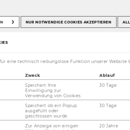
EN
NUR NOTWENDIGE COOKIES AKZEPTIEREN
ALL
marktsortiment. In
IES
i Dir.
ür eine technisch reibungslose Funktion unserer Website 
Zweck
Ablauf
Speichert Ihre
30 Tage
Einwilligung zur
Verwendung von Cookies.
Speichert ob ein Popup
30 Tage
ausgefüllt oder
geschlossen wurde.
Zur Anzeige von einigen
20 Jahre
t­kurs
„Mar­ke­ting Con­sul­ting Pro­ject“
tau­