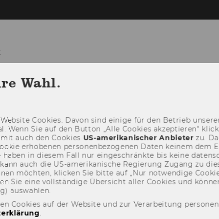
t
hre Wahl.
TEAM
LEHRE
FORSCHUNG
PR
Web­site Coo­kies. Davon sind ei­ni­ge für den Be­trieb un­se­rer
­nal. Wenn Sie auf den But­ton „Alle Coo­kies ak­zep­tie­ren“ kli
damit auch den Coo­kies
US-​amerikanischer An­bie­ter
zu. Da­
oo­kie er­ho­be­nen per­so­nen­be­zo­ge­nen Daten kei­nem dem 
haben in die­sem Fall nur ein­ge­schränk­te bis keine da­ten­sc
e kann auch die US-​amerikanische Re­gie­rung Zu­gang zu die
eh­nen möch­ten, kli­cken Sie bitte auf „Nur not­wen­di­ge Coo­kies
fin­den Sie eine voll­stän­di­ge Über­sicht aller Coo­kies und kön
ng) aus­wäh­len.
den Cookies auf der Website und zur Verarbeitung persone
erklärung
.