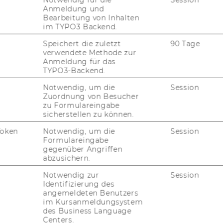
Anmeldung und
Fra­ge­stel­lung her­vor­ra­gend zu lösen und
Bearbeitung von Inhalten
is zu be­geis­tern. Ein gro­ßes Dan­ke­schön
im TYPO3 Backend.
e­ren­den und un­se­ren Ko­ope­ra­ti­ons­part­ner
Speichert die zuletzt
90 Tage
r Michl (Co-​Gründer) und Clau­dia Pri­vas­nik
verwendete Methode zur
m­men­ar­beit.
Anmeldung für das
TYPO3-Backend.
Notwendig, um die
Session
Zuordnung von Besucher
zu Formulareingabe
sicherstellen zu können.
Token
Notwendig, um die
Session
Formulareingabe
gegenüber Angriffen
abzusichern.
Notwendig zur
Session
Department für Marketing
Identifizierung des
angemeldeten Benutzers
Gebäude D2, Eingang A, 1. und 2.
im Kursanmeldungsystem
des Business Language
G
OG
Centers.