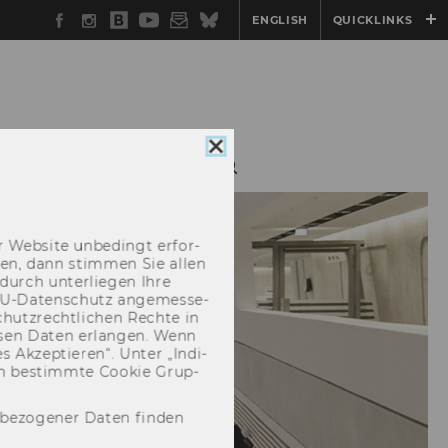
Facebook
Instagram
WU
YouTube
Newsletter
Bluesky
ENGLISH
QUICKLINKS
Blog
Cookie
AXISKOOPERATIONEN
Consent
schließen
 Web­site un­be­dingt er­for­
­cken, dann stim­men Sie allen
durch un­ter­lie­gen Ihre
EU-​Datenschutz an­ge­mes­se­
hutz­recht­li­chen Rech­te in
­sen Daten er­lan­gen. Wenn
 Ak­zep­tie­ren“. Unter „In­di­
­nen be­stimm­te Coo­kie Grup­
nbezogener Daten finden