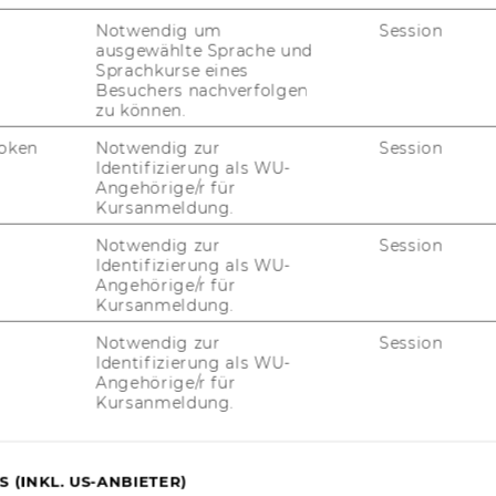
Welthandelsplatz 1
Notwendig um
Session
1020
Wien
ausgewählte Sprache und
Österreich
Sprachkurse eines
Besuchers nachverfolgen
zu können.
https://www.wu.ac.at/marketing
oken
Notwendig zur
Session
Identifizierung als WU-
Angehörige/r für
Kursanmeldung.
Notwendig zur
Session
Identifizierung als WU-
Angehörige/r für
uTube
Newsletter
Bluesky
Kursanmeldung.
ACCREDITED B
Notwendig zur
Session
EQUIS
AAC
Identifizierung als WU-
Angehörige/r für
Kursanmeldung.
G WEBSEITE
 (INKL. US-ANBIETER)