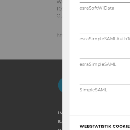
Welthandelsplatz 1
esraSoftWiData
1020
Wien
Österreich
https://www.wu.ac.at/mm/
esraSimpleSAMLAuthT
esraSimpleSAML
Facebook
Instagram
Blog
Yo
SimpleSAML
IMPRESSUM
BARRIEREFREIHEITSERKLÄRUN
WEBSTATISTIK COOKIES