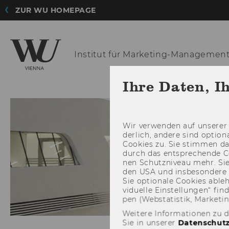
ZUR WU HOMEPAGE
Institut für
Marketing-Managemen
Ihre Daten, I
Wir ver­wen­den auf un­se­rer 
der­lich, an­de­re sind op­tio
Coo­kies zu. Sie stim­men 
durch das ent­spre­chen­de C
nen Schutz­ni­veau mehr. Sie 
den USA und ins­be­son­de­r
Sie op­tio­na­le Coo­kies ab­l
vi­du­el­le Ein­stel­lun­gen“ 
pen (Web­sta­tis­tik, Mar­ke­ti
Weitere Informationen zu 
Sie in unserer
Datenschutz