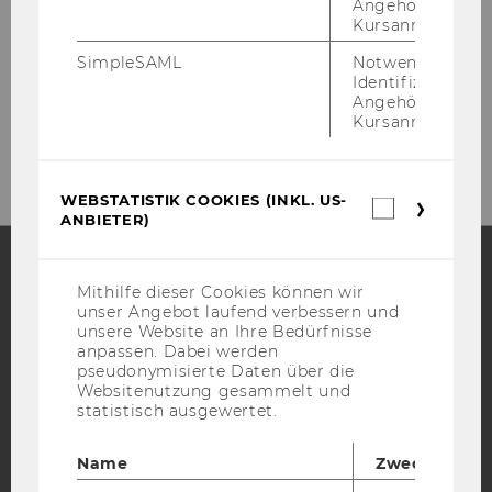
Angehörige/r für
Welthandelsplatz 1
Kursanmeldung.
1020
Wien
Österreich
SimpleSAML
Notwendig zur
Identifizierung 
Angehörige/r für
Kursanmeldung.
https://www.wu.ac.at/marketing
WEBSTATISTIK COOKIES (INKL. US-
Webstatis
ANBIETER)
Cookies
(inkl.
US-
Anbieter)
Mithilfe dieser Cookies können wir
Facebook
Instagram
Blog
unser Angebot laufend verbessern und
unsere Website an Ihre Bedürfnisse
anpassen. Dabei werden
pseudonymisierte Daten über die
YouTube
Newsletter
Bluesky
Websitenutzung gesammelt und
statistisch ausgewertet.
Name
Zweck