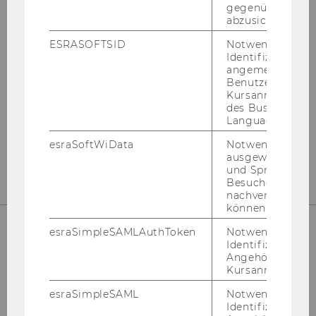
gegenüber Angri
Management
abzusichern.
ESRASOFTSID
Notwendig zur
Gebäude D2, Eingang A, 1. OG
Identifizierung 
Welthandelsplatz 1
angemeldeten
1020
Wien
Benutzers im
Kursanmeldung
Österreich
des Business
Language Center
esraSoftWiData
Notwendig um
https://www.wu.ac.at/mm/
ausgewählte Sp
und Sprachkurse
Besuchers
nachverfolgen z
können.
esraSimpleSAMLAuthToken
Notwendig zur
Identifizierung 
Angehörige/r für
Department für Marketing
Kursanmeldung.
esraSimpleSAML
Notwendig zur
Gebäude D2, Eingang A, 1. und 2. OG
Identifizierung 