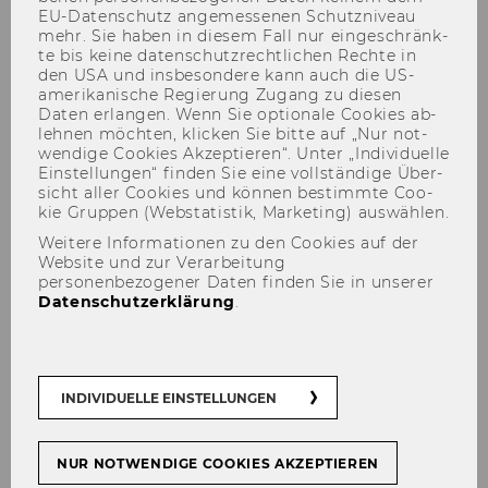
EU-​Datenschutz an­ge­mes­se­nen Schutz­ni­veau
mehr. Sie haben in die­sem Fall nur ein­ge­schränk­
te bis keine da­ten­schutz­recht­li­chen Rech­te in
den USA und ins­be­son­de­re kann auch die US-​
amerikanische Re­gie­rung Zu­gang zu die­sen
Daten er­lan­gen. Wenn Sie op­tio­na­le Coo­kies ab­
leh­nen möch­ten, kli­cken Sie bitte auf „Nur not­
wen­di­ge Coo­kies Ak­zep­tie­ren“. Unter „In­di­vi­du­el­le
Ein­stel­lun­gen“ fin­den Sie eine voll­stän­di­ge Über­
Research Talk by Shai
sicht aller Coo­kies und kön­nen be­stimm­te Coo­
Danziger, Tel Aviv University
kie Grup­pen (Web­sta­tis­tik, Mar­ke­ting) aus­wäh­len.
(IL)
Weitere Informationen zu den Cookies auf der
Website und zur Verarbeitung
personenbezogener Daten finden Sie in unserer
Datenschutzerklärung
.
TEILEN
TEILEN
INDIVIDUELLE EINSTELLUNGEN
28. Jänner 2025
NUR NOTWENDIGE COOKIES AKZEPTIEREN