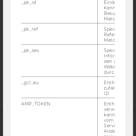
_pk_id
Eindeutige
Kennzeichnun
IMPRESSUM
Besuchers du
BARRIEREFREIHEITSERKLÄRUNG WEBSEITE
Matomo.
DATENSCHUTZERKLÄRUNG
_pk_ref
Speicherung 
Referrers dur
DATENSCHUTZERKLÄRUNG SOCIAL MEDIA
Matomo.
DATENSCHUTZERKLÄRUNG
_pk_ses
Speicherung 
STUDIENBEWERBER*INNEN UND STUDIERENDE
Informatione
COOKIE EINSTELLUNGEN
den aktuellen
Webseitenbe
durch Matom
Barrierefreiheitserklärung
_gcl_au
Enthält eine
Webseite
zufallsgenerie
ID.
AMP_TOKEN
Enthält ein To
verwendet we
kann, um eine
vom AMP-Clie
Service abzur
ACCREDITED BY:
Andere mögli