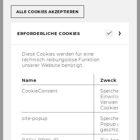
As our la­test guest for our Re­se­arch Se­mi­nar
ALLE COOKIES AKZEPTIEREN
Se­ries, we wel­co­med
Shai Dan­zi­ger
from
Tel
Aviv Uni­ver­si­ty
. He shared his re­cent work on
ESG In­ves­ting and Cha­ri­ta­ble Gi­ving Dy­na­mics
Erforderl
ERFORDERLICHE COOKIES
in Fi­nan­cial Mar­kets.
Cookies
En­vi­ron­men­tal, So­cial, and Go­ver­nan­ce (ESG)
Diese Cookies werden für eine
in­vest­ments are be­co­ming a new way of doing
technisch reibungslose Funktion
good, due to the pos­si­bi­li­ty for in­ves­tors to con­
unserer Website benötigt.
sider fi­nan­cial re­turn along­si­de ethi­cal, so­cial,
or en­vi­ron­men­tal goals.
Name
Zweck
In the first part of the pre­sen­ta­ti­on, Shai pro­vi­
CookieConsent
Speichert Ihre
ded evi­den­ce from a field ex­pe­ri­ment con­duc­
Einwilligung zur
Verwendung vo
ted on an in­vest­ment app. Par­ti­ci­pants could
Cookies.
select from va­rious in­vest­ment op­ti­ons and
had the op­ti­on to do­na­te. The re­sults in­di­ca­te a
site-popup
Speichert ob ein
Popup ausgefüll
sub­sti­tu­ti­on ef­fect, whe­re­by ESG in­ves­ting can
geschlossen wur
re­place tra­di­tio­nal do­na­ti­ons, par­ti­cu­lar­ly