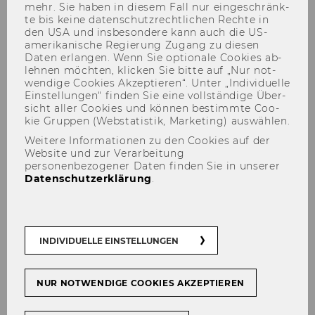
mehr. Sie haben in die­sem Fall nur ein­ge­schränk­
te bis keine da­ten­schutz­recht­li­chen Rech­te in
den USA und ins­be­son­de­re kann auch die US-​
amerikanische Re­gie­rung Zu­gang zu die­sen
Daten er­lan­gen. Wenn Sie op­tio­na­le Coo­kies ab­
leh­nen möch­ten, kli­cken Sie bitte auf „Nur not­
wen­di­ge Coo­kies Ak­zep­tie­ren“. Unter „In­di­vi­du­el­le
Ein­stel­lun­gen“ fin­den Sie eine voll­stän­di­ge Über­
sicht aller Coo­kies und kön­nen be­stimm­te Coo­
Research Talk by Harald Van
kie Grup­pen (Web­sta­tis­tik, Mar­ke­ting) aus­wäh­len.
Heerde, University of New
Weitere Informationen zu den Cookies auf der
Website und zur Verarbeitung
South Wales (AU)
personenbezogener Daten finden Sie in unserer
Datenschutzerklärung
.
TEILEN
TEILEN
INDIVIDUELLE EINSTELLUNGEN
NUR NOTWENDIGE COOKIES AKZEPTIEREN
31. Dezember 2024