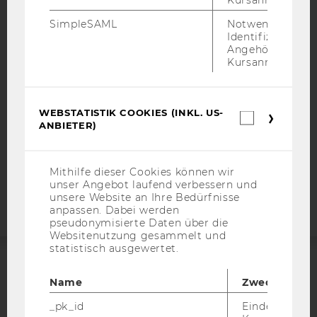
IMPRESSUM
SimpleSAML
Notwendig zur
BARRIEREFREIHEITSERKLÄRUNG WEBSEITE
Identifizierung 
DATENSCHUTZERKLÄRUNG
Angehörige/r für
Kursanmeldung.
DATENSCHUTZERKLÄRUNG SOCIAL MEDIA
DATENSCHUTZERKLÄRUNG
STUDIENBEWERBER*INNEN UND STUDIERENDE
WEBSTATISTIK COOKIES (INKL. US-
Webstatis
COOKIE EINSTELLUNGEN
ANBIETER)
Cookies
(inkl.
US-
Barrierefreiheitserklärung
Anbieter)
Mithilfe dieser Cookies können wir
Webseite
unser Angebot laufend verbessern und
unsere Website an Ihre Bedürfnisse
anpassen. Dabei werden
pseudonymisierte Daten über die
Websitenutzung gesammelt und
statistisch ausgewertet.
ACCREDITED BY:
Name
Zweck
EQUIS
AACSB
_pk_id
Eindeutige