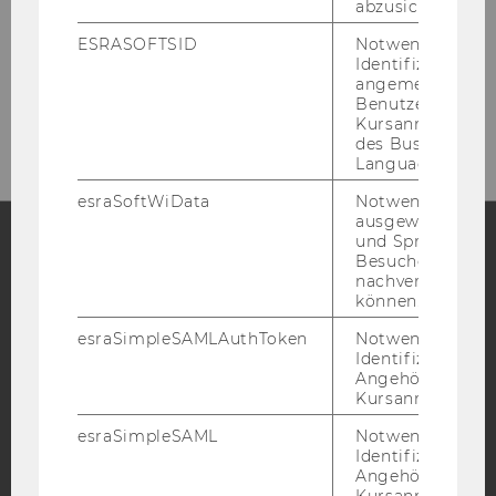
1020
Wien
abzusichern.
Österreich
ESRASOFTSID
Notwendig zur
Identifizierung 
angemeldeten
Benutzers im
https://www.wu.ac.at/marketing
Kursanmeldung
des Business
Language Center
esraSoftWiData
Notwendig um
ausgewählte Sp
und Sprachkurse
Besuchers
Facebook
Instagram
Blog
nachverfolgen z
können.
esraSimpleSAMLAuthToken
Notwendig zur
Identifizierung 
YouTube
Newsletter
Bluesky
Angehörige/r für
Kursanmeldung.
esraSimpleSAML
Notwendig zur
Identifizierung 
Angehörige/r für
Kursanmeldung.