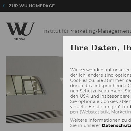
ZUR WU HOMEPAGE
Institut für
Marketing-Managemen
Ihre Daten, I
Wir ver­wen­den auf un­se­rer 
der­lich, an­de­re sind op­tio
Coo­kies zu. Sie stim­men 
durch das ent­spre­chen­de C
nen Schutz­ni­veau mehr. Sie 
den USA und ins­be­son­de­r
Sie op­tio­na­le Coo­kies ab­l
vi­du­el­le Ein­stel­lun­gen“ 
pen (Web­sta­tis­tik, Mar­ke­ti
Weitere Informationen zu 
Sie in unserer
Datenschutz