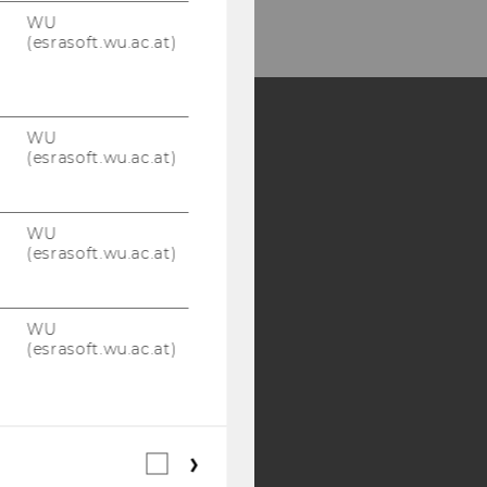
WU
(esrasoft.wu.ac.at)
WU
(esrasoft.wu.ac.at)
Y:
SB
AMBA
WU
(esrasoft.wu.ac.at)
WU
(esrasoft.wu.ac.at)
Webstatistik
Cookies