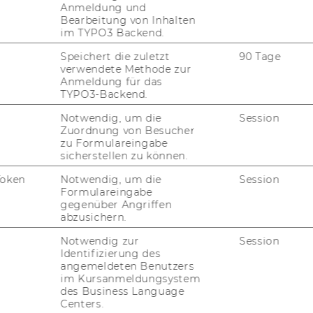
Anmeldung und
Bearbeitung von Inhalten
im TYPO3 Backend.
Speichert die zuletzt
90 Tage
verwendete Methode zur
Anmeldung für das
TYPO3-Backend.
Notwendig, um die
Session
Zuordnung von Besucher
zu Formulareingabe
sicherstellen zu können.
Department für Marketing
Token
Notwendig, um die
Session
Gebäude D2, Eingang A, 1. und 2.
Formulareingabe
gegenüber Angriffen
G
OG
abzusichern.
Welthandelsplatz 1
1020
Wien
Notwendig zur
Session
Identifizierung des
Österreich
angemeldeten Benutzers
im Kursanmeldungsystem
des Business Language
Centers.
https://www.wu.ac.at/marketing