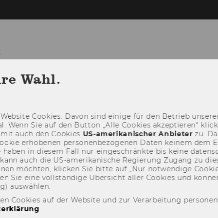
t
hre Wahl.
TEAM
LEHRE
FORSCHUNG
PR
Web­site Coo­kies. Davon sind ei­ni­ge für den Be­trieb un­se­rer
­nal. Wenn Sie auf den But­ton „Alle Coo­kies ak­zep­tie­ren“ kli
damit auch den Coo­kies
US-​amerikanischer An­bie­ter
zu. Da­
oo­kie er­ho­be­nen per­so­nen­be­zo­ge­nen Daten kei­nem dem 
haben in die­sem Fall nur ein­ge­schränk­te bis keine da­ten­sc
e kann auch die US-​amerikanische Re­gie­rung Zu­gang zu die
eh­nen möch­ten, kli­cken Sie bitte auf „Nur not­wen­di­ge Coo­kies
fin­den Sie eine voll­stän­di­ge Über­sicht aller Coo­kies und kön
ng) aus­wäh­len.
den Cookies auf der Website und zur Verarbeitung persone
erklärung
.