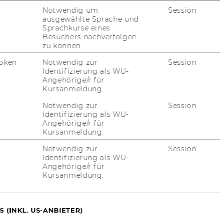
Notwendig um
Session
ausgewählte Sprache und
Sprachkurse eines
Besuchers nachverfolgen
zu können.
oken
Notwendig zur
Session
uTube
Newsletter
Bluesky
Identifizierung als WU-
ACCREDITED B
Angehörige/r für
EQUIS
AAC
Kursanmeldung.
Notwendig zur
Session
Identifizierung als WU-
Angehörige/r für
Kursanmeldung.
G WEBSEITE
Notwendig zur
Session
Identifizierung als WU-
Angehörige/r für
IAL MEDIA
Kursanmeldung.
UDIENBEWERBER*INNEN
 (INKL. US-ANBIETER)