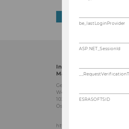
ZURÜCK ZUR ÜBERSICHT
be_lastLoginProvider
ASP.NET_SessionId
Institut für Marketing-
Management
__RequestVerification
Gebäude D2, Eingang A, 1. O
Welthandelsplatz 1
1020
Wien
ESRASOFTSID
Österreich
https://www.wu.ac.at/mm/