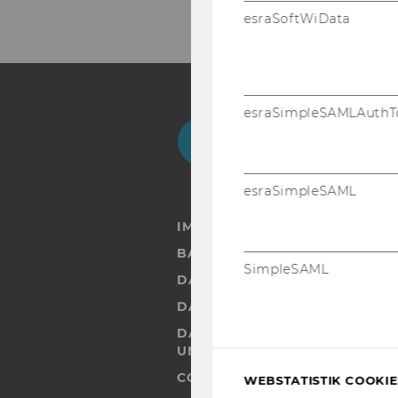
esraSoftWiData
esraSimpleSAMLAuthT
Facebook
Instagram
Blog
Yo
esraSimpleSAML
IMPRESSUM
BARRIEREFREIHEITSERKLÄRUN
SimpleSAML
DATENSCHUTZERKLÄRUNG
DATENSCHUTZERKLÄRUNG SOC
DATENSCHUTZERKLÄRUNG ST
UND STUDIERENDE
COOKIE EINSTELLUNGEN
WEBSTATISTIK COOKIES