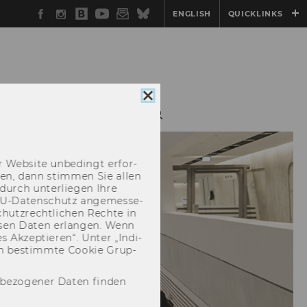
Facebook
Instagram
WU
YouTube
Newsletter
Bluesky
ENGLISH
QUICKLINKS
Blog
Cookie
Consent
AXISKOOPERATIONEN
schließen
 Web­site un­be­dingt er­for­
­cken, dann stim­men Sie allen
durch un­ter­lie­gen Ihre
EU-​Datenschutz an­ge­mes­se­
hutz­recht­li­chen Rech­te in
­sen Daten er­lan­gen. Wenn
 Ak­zep­tie­ren“. Unter „In­di­
­nen be­stimm­te Coo­kie Grup­
nbezogener Daten finden