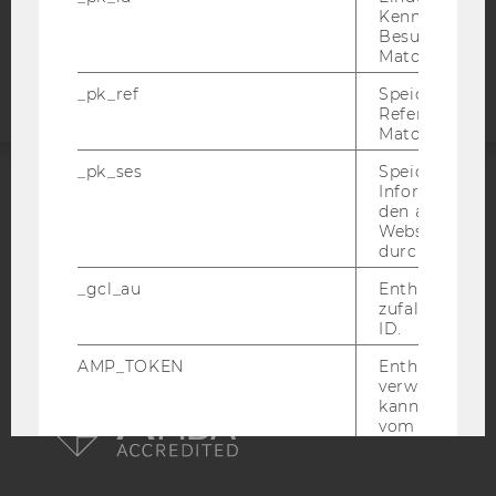
Kennzeichnun
Barrierefreiheitserklärung
Besuchers du
Webseite
Matomo.
_pk_ref
Speicherung 
Referrers dur
Matomo.
_pk_ses
Speicherung 
Informatione
ACCREDITED BY:
den aktuellen
Webseitenbe
EQUIS
AACSB
durch Matom
_gcl_au
Enthält eine
zufallsgenerie
ID.
AMP_TOKEN
Enthält ein To
AMBA
verwendet we
kann, um eine
vom AMP-Clie
Service abzur
Andere mögli
zeigen Opt-ou