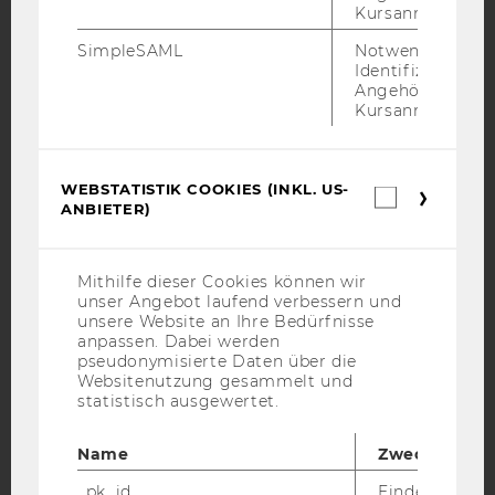
Kursanmeldung.
Facebook
Instagram
Blog
SimpleSAML
Notwendig zur
Identifizierung 
Angehörige/r für
Kursanmeldung.
YouTube
Newsletter
Bluesky
WEBSTATISTIK COOKIES (INKL. US-
Webstatis
ANBIETER)
Cookies
(inkl.
US-
Anbieter)
IMPRESSUM
Mithilfe dieser Cookies können wir
unser Angebot laufend verbessern und
BARRIEREFREIHEITSERKLÄRUNG WEBSEITE
unsere Website an Ihre Bedürfnisse
DATENSCHUTZERKLÄRUNG
anpassen. Dabei werden
pseudonymisierte Daten über die
DATENSCHUTZERKLÄRUNG SOCIAL MEDIA
Websitenutzung gesammelt und
statistisch ausgewertet.
DATENSCHUTZERKLÄRUNG
STUDIENBEWERBER*INNEN UND STUDIERENDE
Name
Zweck
COOKIE EINSTELLUNGEN
_pk_id
Eindeutige