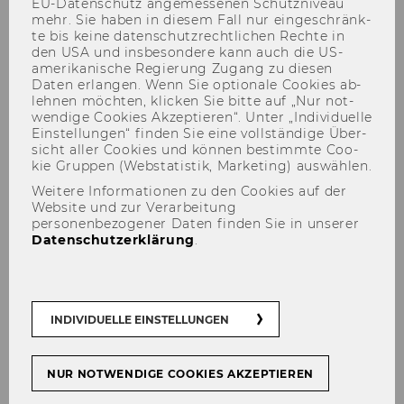
EU-​Datenschutz an­ge­mes­se­nen Schutz­ni­veau
mehr. Sie haben in die­sem Fall nur ein­ge­schränk­
te bis keine da­ten­schutz­recht­li­chen Rech­te in
den USA und ins­be­son­de­re kann auch die US-​
amerikanische Re­gie­rung Zu­gang zu die­sen
Daten er­lan­gen. Wenn Sie op­tio­na­le Coo­kies ab­
leh­nen möch­ten, kli­cken Sie bitte auf „Nur not­
wen­di­ge Coo­kies Ak­zep­tie­ren“. Unter „In­di­vi­du­el­le
Ein­stel­lun­gen“ fin­den Sie eine voll­stän­di­ge Über­
Mission und Purpose im
sicht aller Coo­kies und kön­nen be­stimm­te Coo­
kie Grup­pen (Web­sta­tis­tik, Mar­ke­ting) aus­wäh­len.
Mittelpunkt: Besonderheiten
Weitere Informationen zu den Cookies auf der
und Herausforderungen des
Website und zur Verarbeitung
personenbezogener Daten finden Sie in unserer
Nonprofit Marketings
Datenschutzerklärung
.
INDIVIDUELLE EINSTELLUNGEN
TEILEN
TEILEN
NUR NOTWENDIGE COOKIES AKZEPTIEREN
29. April 2026