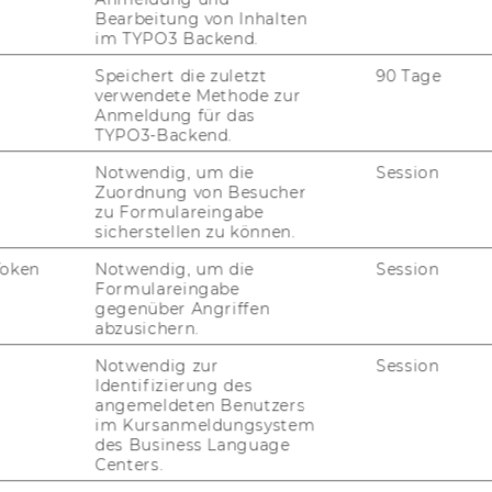
Bearbeitung von Inhalten
im TYPO3 Backend.
Gebäude D2, Eingang A, 1. und 2.
G
OG
Speichert die zuletzt
90 Tage
Welthandelsplatz 1
verwendete Methode zur
Anmeldung für das
1020
Wien
TYPO3-Backend.
Österreich
Notwendig, um die
Session
Zuordnung von Besucher
zu Formulareingabe
https://www.wu.ac.at/marketing
sicherstellen zu können.
Token
Notwendig, um die
Session
Formulareingabe
gegenüber Angriffen
abzusichern.
Notwendig zur
Session
Identifizierung des
uTube
Newsletter
Bluesky
ACCREDITED B
angemeldeten Benutzers
im Kursanmeldungsystem
EQUIS
AAC
des Business Language
Centers.