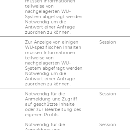
müssen Informationen
r­ke­ting De­part­ment) is the new Editor-​
teilweise von
nal Jour­nal of Re­se­arch in Mar­ke­ting
(IJRM).
nachgelagerten WU-
System abgefragt werden.
of the Eu­ropean Mar­ke­ting Aca­de­my (EMAC),
Notwendig um die
Antwort einer Anfrage
 non-​US-based mar­ke­ting jour­nal, and is
zuordnen zu können.
in most coun­tries. IJRM has more than dou­
t years, and is cur­r­ent­ly en­joy­ing a re­cord
Zur Anzeige von einigen
Session
WU-spezifischen Inhalten
(> 800 per year). IJRM is a
WU Star Jour­
müssen Informationen
teilweise von
nachgelagerten WU-
System abgefragt werden.
Notwendig um die
Antwort einer Anfrage
zuordnen zu können.
Notwendig für die
Session
Anmeldung und Zugriff
auf geschützte Inhalte
oder zur Bearbeitung des
eigenen Profils.
Notwendig für die
Session
Department für Marketing
Anmeldung und