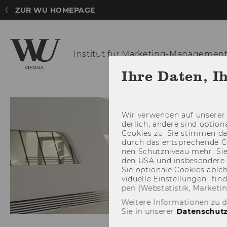
ZUR WU HOMEPAGE
Institut für
Marketing-Managemen
Ihre Daten, I
Wir ver­wen­den auf un­se­rer 
der­lich, an­de­re sind op­tio
Coo­kies zu. Sie stim­men 
durch das ent­spre­chen­de C
nen Schutz­ni­veau mehr. Sie 
den USA und ins­be­son­de­r
Sie op­tio­na­le Coo­kies ab­l
vi­du­el­le Ein­stel­lun­gen“ 
pen (Web­sta­tis­tik, Mar­ke­ti
Weitere Informationen zu 
Sie in unserer
Datenschutz