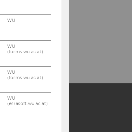
WU
WU
(forms.wu.ac.at)
WU
(forms.wu.ac.at)
WU
(esrasoft.wu.ac.at)
Y:
SB
AMBA