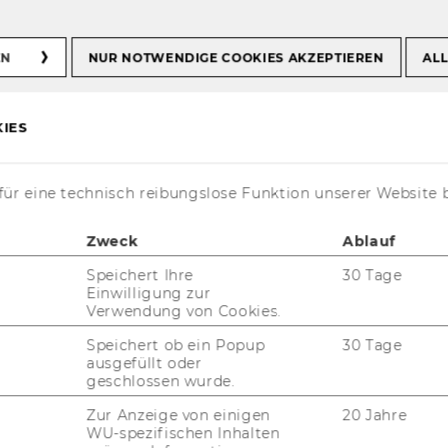
EN
NUR NOTWENDIGE COOKIES AKZEPTIEREN
ALL
ier is the new
IES
ief of IJRM
ür eine technisch reibungslose Funktion unserer Website 
Zweck
Ablauf
Speichert Ihre
30 Tage
Einwilligung zur
Verwendung von Cookies.
Speichert ob ein Popup
30 Tage
ausgefüllt oder
geschlossen wurde.
Zur Anzeige von einigen
20 Jahre
WU-spezifischen Inhalten
(Head of the In­sti­tu­te for Mar­ke­ting Ma­