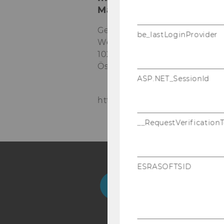
Management
Gebäude D2, Eingang A, 1. O
be_lastLoginProvider
Welthandelsplatz 1
1020
Wien
Österreich
ASP.NET_SessionId
https://www.wu.ac.at/mm/
__RequestVerification
ESRASOFTSID
Facebook
Instagram
Blog
Yo