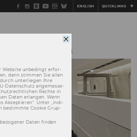
Facebook
Instagram
WU
YouTube
Newsletter
Bluesky
ENGLISH
QUICKLINKS
Blog
Cookie
Consent
AXISKOOPERATIONEN
schließen
 Web­site un­be­dingt er­for­
­cken, dann stim­men Sie allen
durch un­ter­lie­gen Ihre
EU-​Datenschutz an­ge­mes­se­
hutz­recht­li­chen Rech­te in
­sen Daten er­lan­gen. Wenn
 Ak­zep­tie­ren“. Unter „In­di­
­nen be­stimm­te Coo­kie Grup­
nbezogener Daten finden