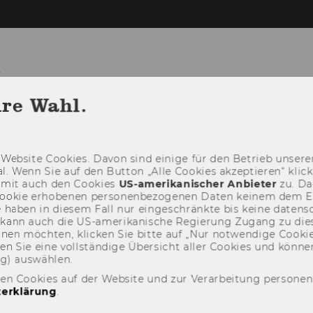
t
hre Wahl.
TEAM
LEHRE
FORSCHUNG
PR
Web­site Coo­kies. Davon sind ei­ni­ge für den Be­trieb un­se­rer
­nal. Wenn Sie auf den But­ton „Alle Coo­kies ak­zep­tie­ren“ kli
damit auch den Coo­kies
US-​amerikanischer An­bie­ter
zu. Da­
oo­kie er­ho­be­nen per­so­nen­be­zo­ge­nen Daten kei­nem dem 
haben in die­sem Fall nur ein­ge­schränk­te bis keine da­ten­sc
e kann auch die US-​amerikanische Re­gie­rung Zu­gang zu die
eh­nen möch­ten, kli­cken Sie bitte auf „Nur not­wen­di­ge Coo­kies
fin­den Sie eine voll­stän­di­ge Über­sicht aller Coo­kies und kön
ng) aus­wäh­len.
den Cookies auf der Website und zur Verarbeitung persone
erklärung
.