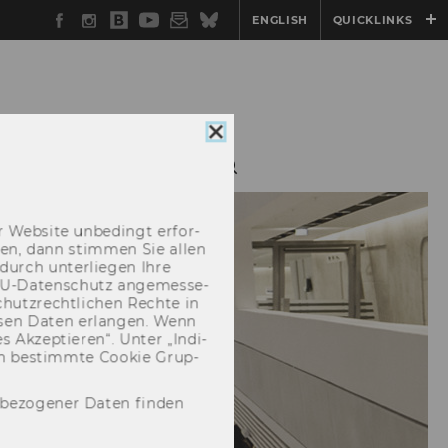
Facebook
Instagram
WU
YouTube
Newsletter
Bluesky
ENGLISH
QUICKLINKS
Blog
Cookie
Consent
AXISKOOPERATIONEN
schließen
 Web­site un­be­dingt er­for­
­cken, dann stim­men Sie allen
durch un­ter­lie­gen Ihre
EU-​Datenschutz an­ge­mes­se­
hutz­recht­li­chen Rech­te in
­sen Daten er­lan­gen. Wenn
 Ak­zep­tie­ren“. Unter „In­di­
­nen be­stimm­te Coo­kie Grup­
nbezogener Daten finden