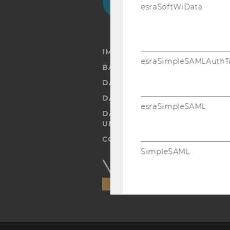
esraSoftWiData
IMPRESSUM
esraSimpleSAMLAuthT
BARRIEREFREIHEITSERKLÄRUN
DATENSCHUTZERKLÄRUNG
DATENSCHUTZERKLÄRUNG SOC
esraSimpleSAML
DATENSCHUTZERKLÄRUNG ST
UND STUDIERENDE
COOKIE EINSTELLUNGEN
SimpleSAML
Barrierefreiheitserklärung
Webseite
WEBSTATISTIK COOKIES