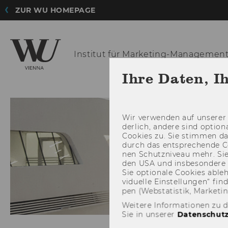
ZUR WU HOMEPAGE
Institut für
Marketing-Managemen
Ihre Daten, I
Wir ver­wen­den auf un­se­rer 
der­lich, an­de­re sind op­tio
Coo­kies zu. Sie stim­men 
durch das ent­spre­chen­de C
nen Schutz­ni­veau mehr. Sie 
den USA und ins­be­son­de­r
Sie op­tio­na­le Coo­kies ab­l
vi­du­el­le Ein­stel­lun­gen“ 
pen (Web­sta­tis­tik, Mar­ke­ti
Weitere Informationen zu 
Sie in unserer
Datenschutz