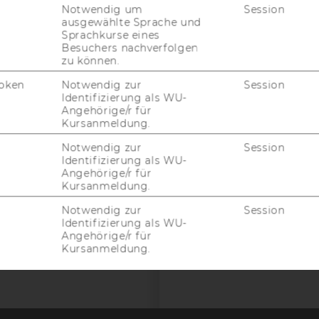
Notwendig um
Session
EQUIS
AAC
ausgewählte Sprache und
Sprachkurse eines
Besuchers nachverfolgen
zu können.
oken
Notwendig zur
Session
G WEBSEITE
Identifizierung als WU-
Angehörige/r für
Kursanmeldung.
IAL MEDIA
Notwendig zur
Session
UDIENBEWERBER*INNEN
Identifizierung als WU-
Angehörige/r für
Kursanmeldung.
Notwendig zur
Session
Identifizierung als WU-
Angehörige/r für
Kursanmeldung.
 (INKL. US-ANBIETER)