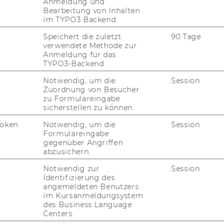
Anmeldung und
Bearbeitung von Inhalten
im TYPO3 Backend.
Speichert die zuletzt
90 Tage
Department für Marketing
verwendete Methode zur
Anmeldung für das
Gebäude D2, Eingang A, 1. und 2.
TYPO3-Backend.
G
OG
Notwendig, um die
Session
Welthandelsplatz 1
Zuordnung von Besucher
1020
Wien
zu Formulareingabe
Österreich
sicherstellen zu können.
Token
Notwendig, um die
Session
Formulareingabe
https://www.wu.ac.at/marketing
gegenüber Angriffen
abzusichern.
Notwendig zur
Session
Identifizierung des
angemeldeten Benutzers
im Kursanmeldungsystem
des Business Language
Centers.
uTube
Newsletter
Bluesky
ACCREDITED B