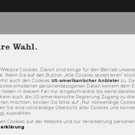
t
hre Wahl.
TEAM
LEHRE
FORSCHUNG
PR
Web­site Coo­kies. Davon sind ei­ni­ge für den Be­trieb un­se­rer
­nal. Wenn Sie auf den But­ton „Alle Coo­kies ak­zep­tie­ren“ kli
damit auch den Coo­kies
US-​amerikanischer An­bie­ter
zu. Da­
oo­kie er­ho­be­nen per­so­nen­be­zo­ge­nen Daten kei­nem dem 
haben in die­sem Fall nur ein­ge­schränk­te bis keine da­ten­sc
e kann auch die US-​amerikanische Re­gie­rung Zu­gang zu die
eh­nen möch­ten, kli­cken Sie bitte auf „Nur not­wen­di­ge Coo­kies
fin­den Sie eine voll­stän­di­ge Über­sicht aller Coo­kies und kön
ng) aus­wäh­len.
den Cookies auf der Website und zur Verarbeitung persone
erklärung
.