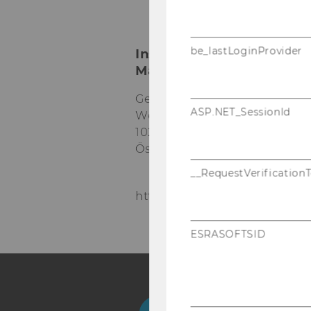
be_lastLoginProvider
Institut für Marketing-
Management
Gebäude D2, Eingang A, 1. O
ASP.NET_SessionId
Welthandelsplatz 1
1020
Wien
Österreich
__RequestVerification
https://www.wu.ac.at/mm/
ESRASOFTSID
Facebook
Instagram
Blog
Yo