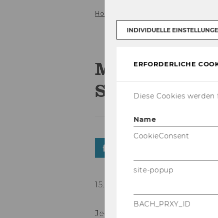
Home
Detail News MM
INDIVIDUELLE EINSTELLUNG
Martin Schrei
ERFORDERLICHE COOK
Senior Fello
Diese Cookies werden f
Name
CookieConsent
TEILEN
TEILEN
site-popup
15. November 2021
BACH_PRXY_ID
Jedes Jahr wer­den am Schöl­le