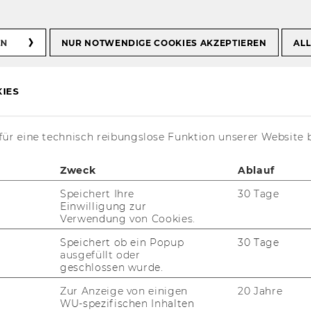
EN
NUR NOTWENDIGE COOKIES AKZEPTIEREN
ALL
er als Schöller
IES
w ausgezeichnet!
ür eine technisch reibungslose Funktion unserer Website 
Zweck
Ablauf
Speichert Ihre
30 Tage
Einwilligung zur
Verwendung von Cookies.
Speichert ob ein Popup
30 Tage
ausgefüllt oder
geschlossen wurde.
Zur Anzeige von einigen
20 Jahre
WU-spezifischen Inhalten
r For­schungs­zen­trum der Friedrich-​