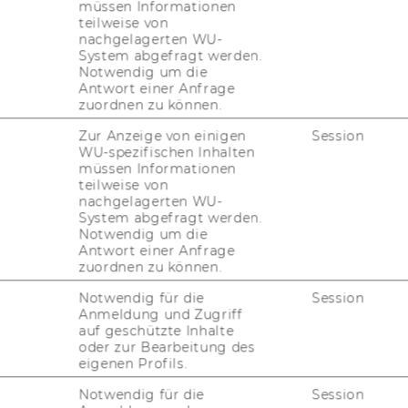
müssen Informationen
n-​Nürnberg (FAU) her­aus­ra­gen­de Wis­sen­
teilweise von
l­lows aus­ge­zeich­net. Prof. Mar­tin Schrei­er
nachgelagerten WU-
System abgefragt werden.
chöl­ler Se­ni­or Fel­lows
auf­ge­nom­men. Mit
Notwendig um die
ne fi­nan­zi­el­le Un­ter­stüt­zung der For­
Antwort einer Anfrage
­ti­on mit der FAU in Höhe von € 50.000,- ver­
zuordnen zu können.
hen FAU Wis­sen­schaft­le­rIn­nen und den
Zur Anzeige von einigen
Session
ger Trei­ber für die in­ter­na­tio­na­le Ver­net­
WU-spezifischen Inhalten
müssen Informationen
teilweise von
.schoeller-​
nachgelagerten WU-
System abgefragt werden.
s2021/
.
Notwendig um die
i­er ganz herz­lich zu die­ser Aus­zeich­nung!
Antwort einer Anfrage
zuordnen zu können.
Notwendig für die
Session
Anmeldung und Zugriff
auf geschützte Inhalte
oder zur Bearbeitung des
eigenen Profils.
Notwendig für die
Session