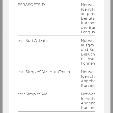
ESRASOFTSID
Notwendig zur
Identifizierung 
https://www.wu.ac.at/mm/
angemeldeten
Benutzers im
Kursanmeldung
des Business
Language Center
esraSoftWiData
Notwendig um
ausgewählte Sp
und Sprachkurse
Besuchers
Department für Marketing
nachverfolgen z
können.
Gebäude D2, Eingang A, 1. und 2. OG
esraSimpleSAMLAuthToken
Notwendig zur
Welthandelsplatz 1
Identifizierung 
1020
Wien
Angehörige/r für
Kursanmeldung.
Österreich
esraSimpleSAML
Notwendig zur
Identifizierung 
Angehörige/r für
https://www.wu.ac.at/marketing
Kursanmeldung.