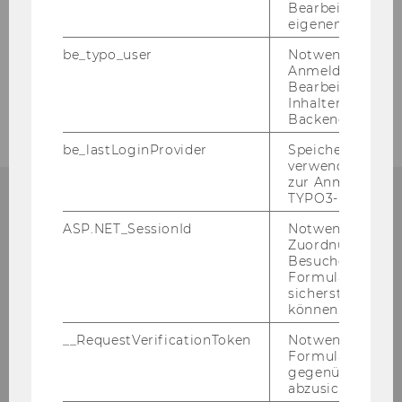
Bearbeitung des
eigenen Profils.
ZURÜCK ZUR ÜBERSICHT
be_typo_user
Notwendig für d
Anmeldung und
Bearbeitung von
Inhalten im TYP
Backend.
be_lastLoginProvider
Speichert die zul
verwendete Met
zur Anmeldung f
TYPO3-Backend.
ASP.NET_SessionId
Notwendig, um 
Zuordnung von
Institut für Marketing-
Besucher zu
Management
Formulareingab
sicherstellen zu
können.
Gebäude D2, Eingang A, 1. OG
Welthandelsplatz 1
__RequestVerificationToken
Notwendig, um 
Formulareingab
1020
Wien
gegenüber Angri
Österreich
abzusichern.