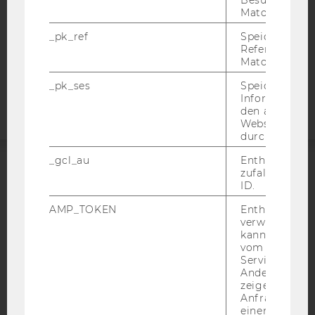
Besuchers du
STUDIENBEWERBER*INNEN UND STUDIERENDE
Matomo.
COOKIE EINSTELLUNGEN
_pk_ref
Speicherung 
Referrers dur
Matomo.
Barrierefreiheitserklärung
Webseite
_pk_ses
Speicherung 
Informatione
den aktuellen
Webseitenbe
durch Matom
_gcl_au
Enthält eine
zufallsgenerie
ACCREDITED BY:
ID.
EQUIS
AACSB
AMP_TOKEN
Enthält ein To
verwendet we
kann, um eine
vom AMP-Clie
Service abzur
Andere mögli
zeigen Opt-ou
AMBA
Anfrage im G
einen Fehler 