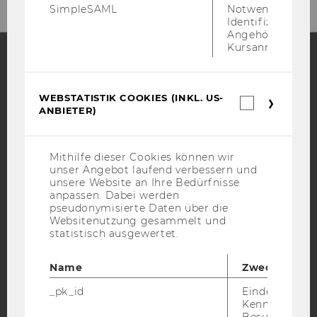
SimpleSAML
Notwendig zur
Identifizierung 
Angehörige/r für
Kursanmeldung.
Facebook
Instagram
Blog
WEBSTATISTIK COOKIES (INKL. US-
Webstatis
ANBIETER)
Cookies
(inkl.
YouTube
Newsletter
Bluesky
US-
Anbieter)
Mithilfe dieser Cookies können wir
unser Angebot laufend verbessern und
unsere Website an Ihre Bedürfnisse
anpassen. Dabei werden
pseudonymisierte Daten über die
Websitenutzung gesammelt und
IMPRESSUM
statistisch ausgewertet.
BARRIEREFREIHEITSERKLÄRUNG WEBSEITE
Name
Zweck
DATENSCHUTZERKLÄRUNG
DATENSCHUTZERKLÄRUNG SOCIAL MEDIA
_pk_id
Eindeutige
Kennzeichnun
DATENSCHUTZERKLÄRUNG