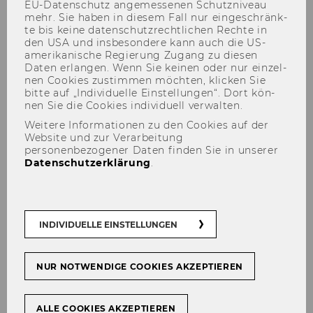
EU-​Datenschutz an­ge­mes­se­nen Schutz­ni­veau
mehr. Sie haben in die­sem Fall nur ein­ge­schränk­
te bis keine da­ten­schutz­recht­li­chen Rech­te in
den USA und ins­be­son­de­re kann auch die US-​
amerikanische Re­gie­rung Zu­gang zu die­sen
Daten er­lan­gen. Wenn Sie kei­nen oder nur ein­zel­
nen Coo­kies zu­stim­men möch­ten, kli­cken Sie
bitte auf „In­di­vi­du­el­le Ein­stel­lun­gen“. Dort kön­
nen Sie die Coo­kies in­di­vi­du­ell ver­wal­ten.
Kick-Off im Projektseminar
Weitere Informationen zu den Cookies auf der
mit Hutchison DREI
Website und zur Verarbeitung
personenbezogener Daten finden Sie in unserer
Österreich
Datenschutzerklärung
.
INDIVIDUELLE EINSTELLUNGEN
TEILEN
TEILEN
NUR NOTWENDIGE COOKIES AKZEPTIEREN
13. März 2024
ALLE COOKIES AKZEPTIEREN