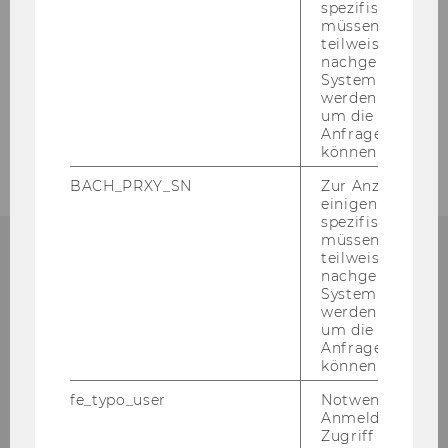
spezifischen Inh
müssen Informa
teilweise von
nachgelagerten
ZURÜCK ZUR ÜBERSICHT
System abgefra
werden. Notwen
um die Antwort 
Anfrage zuordne
können.
BACH_PRXY_SN
Zur Anzeige von
einigen WU-
spezifischen Inh
müssen Informa
teilweise von
nachgelagerten
System abgefra
Institut für Marketing-
werden. Notwen
um die Antwort 
Management
Anfrage zuordne
können.
Gebäude D2, Eingang A, 1. OG
fe_typo_user
Notwendig für d
Welthandelsplatz 1
Anmeldung und
1020
Wien
Zugriff auf gesc