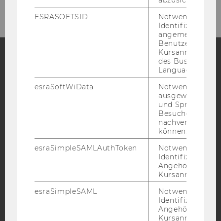
abzusichern.
ESRASOFTSID
Notwendig zur
Identifizierung 
angemeldeten
Benutzers im
Kursanmeldung
des Business
Language Center
Facebook
Instagram
Blog
esraSoftWiData
Notwendig um
ausgewählte Sp
und Sprachkurse
YouTube
Newsletter
Bluesky
Besuchers
nachverfolgen z
können.
esraSimpleSAMLAuthToken
Notwendig zur
Identifizierung 
Angehörige/r für
IMPRESSUM
Kursanmeldung.
BARRIEREFREIHEITSERKLÄRUNG WEBSEITE
esraSimpleSAML
Notwendig zur
Identifizierung 
DATENSCHUTZERKLÄRUNG
Angehörige/r für
DATENSCHUTZERKLÄRUNG SOCIAL MEDIA
Kursanmeldung.