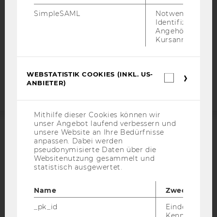
DATENSCHUTZERKLÄRUNG
SimpleSAML
Notwendig zur
STUDIENBEWERBER*INNEN UND STUDIERENDE
Identifizierung 
Angehörige/r für
COOKIE EINSTELLUNGEN
Kursanmeldung.
Barrierefreiheitserklärung
Webseite
WEBSTATISTIK COOKIES (INKL. US-
Webstatis
ANBIETER)
Cookies
(inkl.
US-
Anbieter)
Mithilfe dieser Cookies können wir
unser Angebot laufend verbessern und
unsere Website an Ihre Bedürfnisse
ACCREDITED BY:
anpassen. Dabei werden
pseudonymisierte Daten über die
EQUIS
AACSB
Websitenutzung gesammelt und
statistisch ausgewertet.
Name
Zweck
_pk_id
Eindeutige
AMBA
Kennzeichnun