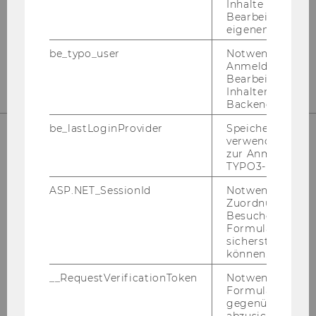
Inhalte oder zur
Österreich
Bearbeitung des
eigenen Profils.
be_typo_user
Notwendig für d
https://www.wu.ac.at/mm/
Anmeldung und
Bearbeitung von
Inhalten im TYP
Backend.
be_lastLoginProvider
Speichert die zul
verwendete Met
zur Anmeldung f
TYPO3-Backend.
Department für Marketing
ASP.NET_SessionId
Notwendig, um 
Zuordnung von
Gebäude D2, Eingang A, 1. und 2. OG
Besucher zu
Welthandelsplatz 1
Formulareingab
sicherstellen zu
1020
Wien
können.
Österreich
__RequestVerificationToken
Notwendig, um 
Formulareingab
gegenüber Angri
https://www.wu.ac.at/marketing