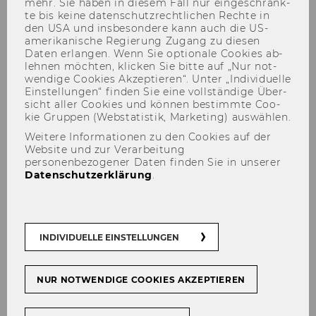
mehr. Sie haben in die­sem Fall nur ein­ge­schränk­
te bis keine da­ten­schutz­recht­li­chen Rech­te in
den USA und ins­be­son­de­re kann auch die US-​
amerikanische Re­gie­rung Zu­gang zu die­sen
Daten er­lan­gen. Wenn Sie op­tio­na­le Coo­kies ab­
leh­nen möch­ten, kli­cken Sie bitte auf „Nur not­
wen­di­ge Coo­kies Ak­zep­tie­ren“. Unter „In­di­vi­du­el­le
Ein­stel­lun­gen“ fin­den Sie eine voll­stän­di­ge Über­
sicht aller Coo­kies und kön­nen be­stimm­te Coo­
Großes Interesse an der SBWL
kie Grup­pen (Web­sta­tis­tik, Mar­ke­ting) aus­wäh­len.
Marketing
Weitere Informationen zu den Cookies auf der
Website und zur Verarbeitung
personenbezogener Daten finden Sie in unserer
Datenschutzerklärung
.
TEILEN
TEILEN
INDIVIDUELLE EINSTELLUNGEN
15. Jänner 2025
NUR NOTWENDIGE COOKIES AKZEPTIEREN
Am Di., 14. Jän­ner 2025, 10:00 bis 12:00 Uhr prä­