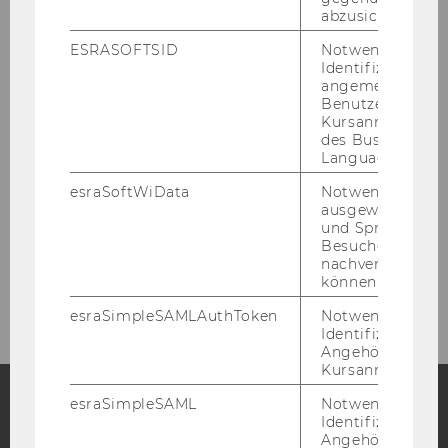
abzusichern.
Research Associates
ESRASOFTSID
Notwendig zur
Identifizierung 
angemeldeten
Benutzers im
Maier, Gunther
Kursanmeldung
des Business
Language Center
Projects
esraSoftWiData
Notwendig um
ausgewählte Sp
Publications
und Sprachkurse
Besuchers
nachverfolgen z
Waginger, Eva
können.
esraSimpleSAMLAuthToken
Notwendig zur
Identifizierung 
Angehörige/r für
Kursanmeldung.
esraSimpleSAML
Notwendig zur
Identifizierung 
Facebook
Instagram
Blog
Angehörige/r für