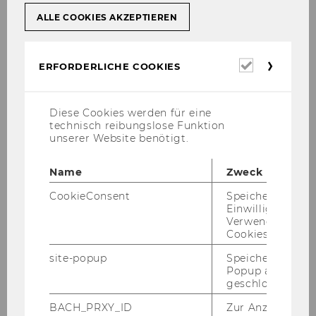
ALLE COOKIES AKZEPTIEREN
Erforderl
ERFORDERLICHE COOKIES
Cookies
ao.Univ.Prof. Doz. Dr. Gunther
Diese Cookies werden für eine
Maier
technisch reibungslose Funktion
unserer Website benötigt.
gunther.maier[at]wu.ac.at
Name
Zweck
+43-(0)1- 31336 4780
CookieConsent
Speichert Ihre
Einwilligung zur
Verwendung vo
Cookies.
site-popup
Speichert ob ein
Popup ausgefüll
Sprechstunden
geschlossen wur
BACH_PRXY_ID
Zur Anzeige von
nach Ver­ein­ba­rung