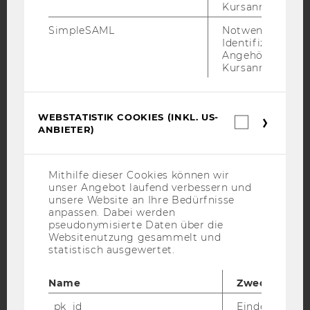
Kursanmeldung.
SimpleSAML
Notwendig zur
Identifizierung 
YouTube
Newsletter
Bluesky
Angehörige/r für
Kursanmeldung.
WEBSTATISTIK COOKIES (INKL. US-
Webstatis
ANBIETER)
IMPRESSUM
Cookies
(inkl.
BARRIEREFREIHEITSERKLÄRUNG WEBSEITE
US-
Anbieter)
DATENSCHUTZERKLÄRUNG
Mithilfe dieser Cookies können wir
unser Angebot laufend verbessern und
DATENSCHUTZERKLÄRUNG SOCIAL MEDIA
unsere Website an Ihre Bedürfnisse
anpassen. Dabei werden
DATENSCHUTZERKLÄRUNG
pseudonymisierte Daten über die
STUDIENBEWERBER*INNEN UND STUDIERENDE
Websitenutzung gesammelt und
COOKIE EINSTELLUNGEN
statistisch ausgewertet.
Barrierefreiheitserklärung
Name
Zweck
Webseite
_pk_id
Eindeutige