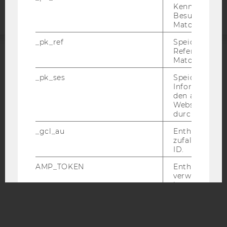
Kennzeichnun
Besuchers du
Matomo.
_pk_ref
Speicherung 
Referrers dur
Matomo.
ACCREDITED BY:
_pk_ses
Speicherung 
EQUIS
AACSB
Informatione
den aktuellen
Webseitenbe
durch Matom
_gcl_au
Enthält eine
zufallsgenerie
AMBA
ID.
AMP_TOKEN
Enthält ein To
verwendet we
kann, um eine
vom AMP-Clie
Service abzur
Andere mögli
zeigen Opt-ou