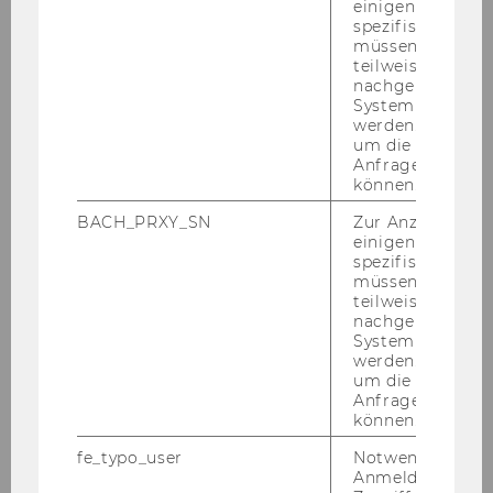
einigen WU-
spezifischen Inh
müssen Informa
Publikationen
teilweise von
nachgelagerten
System abgefra
Eine voll­stän­di­ge Pu­bli­ka­ti­ons­lis­te fin­den Sie
werden. Notwen
hier...
um die Antwort 
Anfrage zuordne
können.
Projekte
BACH_PRXY_SN
Zur Anzeige von
einigen WU-
spezifischen Inh
müssen Informa
NUT­ZUNG UND GO­VER­NAN­CE VON IKTS IM WIE­NER
teilweise von
nachgelagerten
GE­SUND­HEITS­SEK­TOR
System abgefra
werden. Notwen
Die Auf­stel­lung aller (auch ab­ge­schlos­se­nen)
um die Antwort 
Pro­jek­te fin­den Sie
hier...
Anfrage zuordne
können.
fe_typo_user
Notwendig für d
Forschungsinteressen
Anmeldung und