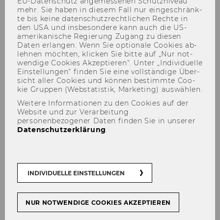
EU-​Datenschutz an­ge­mes­se­nen Schutz­ni­veau
mehr. Sie haben in die­sem Fall nur ein­ge­schränk­
te bis keine da­ten­schutz­recht­li­chen Rech­te in
den USA und ins­be­son­de­re kann auch die US-​
amerikanische Re­gie­rung Zu­gang zu die­sen
Daten er­lan­gen. Wenn Sie op­tio­na­le Coo­kies ab­
leh­nen möch­ten, kli­cken Sie bitte auf „Nur not­
wen­di­ge Coo­kies Ak­zep­tie­ren“. Unter „In­di­vi­du­el­le
Ein­stel­lun­gen“ fin­den Sie eine voll­stän­di­ge Über­
sicht aller Coo­kies und kön­nen be­stimm­te Coo­
kie Grup­pen (Web­sta­tis­tik, Mar­ke­ting) aus­wäh­len.
Weitere Informationen zu den Cookies auf der
Maier Gunther, Dr.
Website und zur Verarbeitung
personenbezogener Daten finden Sie in unserer
Datenschutzerklärung
.
INDIVIDUELLE EINSTELLUNGEN
NUR NOTWENDIGE COOKIES AKZEPTIEREN