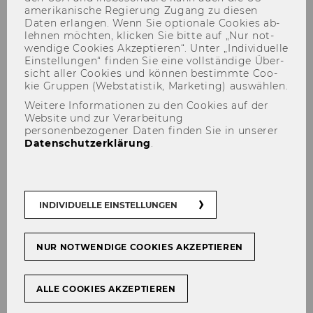
amerikanische Re­gie­rung Zu­gang zu die­sen
Daten er­lan­gen. Wenn Sie op­tio­na­le Coo­kies ab­
leh­nen möch­ten, kli­cken Sie bitte auf „Nur not­
wen­di­ge Coo­kies Ak­zep­tie­ren“. Unter „In­di­vi­du­el­le
Ein­stel­lun­gen“ fin­den Sie eine voll­stän­di­ge Über­
sicht aller Coo­kies und kön­nen be­stimm­te Coo­
kie Grup­pen (Web­sta­tis­tik, Mar­ke­ting) aus­wäh­len.
Weitere Informationen zu den Cookies auf der
Website und zur Verarbeitung
personenbezogener Daten finden Sie in unserer
Datenschutzerklärung
.
Clive Spash has received
Lifetime Award
INDIVIDUELLE EINSTELLUNGEN
NUR NOTWENDIGE COOKIES AKZEPTIEREN
TEILEN
TEILEN
ALLE COOKIES AKZEPTIEREN