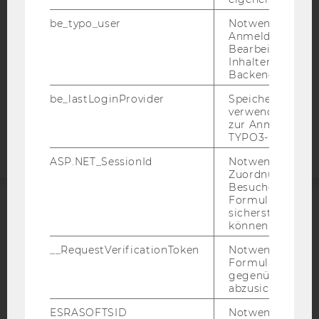
DATENSCHUTZERKLÄRUNG SOCIAL MEDIA
be_typo_user
Notwendig für d
DATENSCHUTZERKLÄRUNG
Anmeldung und
STUDIENBEWERBER*INNEN UND STUDIERENDE
Bearbeitung von
Inhalten im TYP
COOKIE EINSTELLUNGEN
Backend.
be_lastLoginProvider
Speichert die zul
Barrierefreiheitserklärung
verwendete Met
Webseite
zur Anmeldung f
TYPO3-Backend.
ASP.NET_SessionId
Notwendig, um 
Zuordnung von
Besucher zu
Formulareingab
sicherstellen zu
ACCREDITED BY:
können.
EQUIS
AACSB
__RequestVerificationToken
Notwendig, um 
Formulareingab
gegenüber Angri
abzusichern.
ESRASOFTSID
Notwendig zur