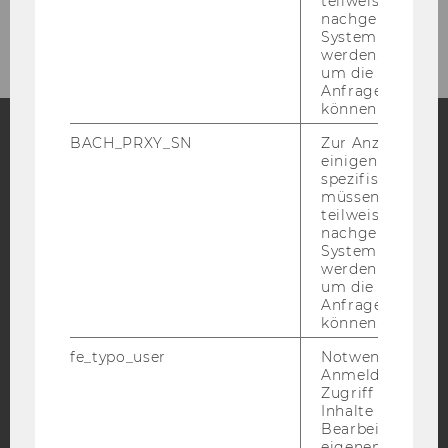
teilweise von
nachgelagerten
System abgefra
werden. Notwen
um die Antwort 
Anfrage zuordne
können.
BACH_PRXY_SN
Zur Anzeige von
einigen WU-
Facebook
Instagram
Blog
spezifischen Inh
müssen Informa
teilweise von
nachgelagerten
YouTube
Newsletter
Bluesky
System abgefra
werden. Notwen
um die Antwort 
Anfrage zuordne
können.
fe_typo_user
Notwendig für d
IMPRESSUM
Anmeldung und
Zugriff auf gesc
BARRIEREFREIHEITSERKLÄRUNG WEBSEITE
Inhalte oder zur
Bearbeitung des
DATENSCHUTZERKLÄRUNG
eigenen Profils.