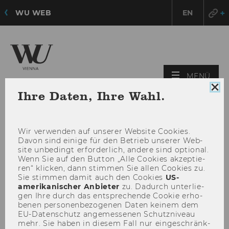
WU WEB
EN
HAU
MENÜ
ÖFF
Coo
Ihre Daten, Ihre Wahl.
Con
sch
Wir ver­wen­den auf un­se­rer Web­site Coo­kies.
Davon sind ei­ni­ge für den Be­trieb un­se­rer Web­
site un­be­dingt er­for­der­lich, an­de­re sind op­tio­nal.
Wenn Sie auf den But­ton „Alle Coo­kies ak­zep­tie­
ren“ kli­cken, dann stim­men Sie allen Coo­kies zu.
Sie stim­men damit auch den Coo­kies
US-​
amerikanischer An­bie­ter
zu. Da­durch un­ter­lie­
gen Ihre durch das ent­spre­chen­de Coo­kie er­ho­
be­nen per­so­nen­be­zo­ge­nen Daten kei­nem dem
EU-​Datenschutz an­ge­mes­se­nen Schutz­ni­veau
mehr. Sie haben in die­sem Fall nur ein­ge­schränk­