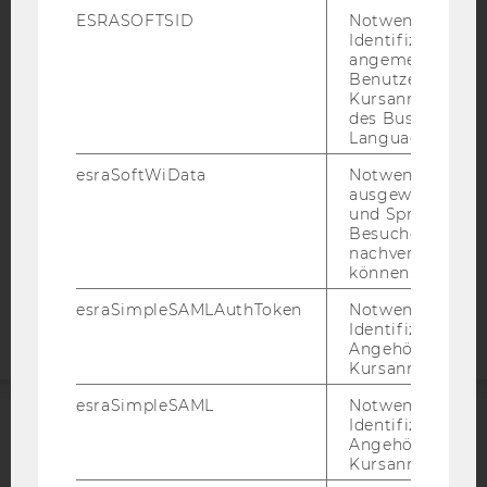
ESRASOFTSID
Notwendig zur
IMPRESSUM
Identifizierung 
BARRIEREFREIHEITSERKLÄRUNG WEBSEITE
angemeldeten
Benutzers im
DATENSCHUTZERKLÄRUNG
Kursanmeldung
des Business
DATENSCHUTZERKLÄRUNG SOCIAL MEDIA
Language Center
DATENSCHUTZERKLÄRUNG
esraSoftWiData
Notwendig um
STUDIENBEWERBER*INNEN UND STUDIERENDE
ausgewählte Sp
COOKIE EINSTELLUNGEN
und Sprachkurse
Besuchers
nachverfolgen z
Barrierefreiheitserklärung
können.
Webseite
esraSimpleSAMLAuthToken
Notwendig zur
Identifizierung 
Angehörige/r für
Kursanmeldung.
esraSimpleSAML
Notwendig zur
Identifizierung 
ACCREDITED BY:
Angehörige/r für
Kursanmeldung.