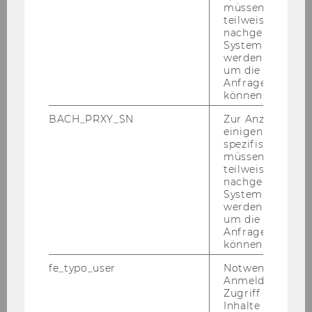
müssen Informa
teilweise von
nachgelagerten
System abgefra
werden. Notwen
um die Antwort 
Anfrage zuordne
können.
BACH_PRXY_SN
Zur Anzeige von
einigen WU-
spezifischen Inh
müssen Informa
teilweise von
nachgelagerten
System abgefra
Institut für Strategische
werden. Notwen
Organisationskommunikation
um die Antwort 
Anfrage zuordne
können.
Über uns
fe_typo_user
Notwendig für d
Anmeldung und
Zugriff auf gesc
Forschung
Inhalte oder zur