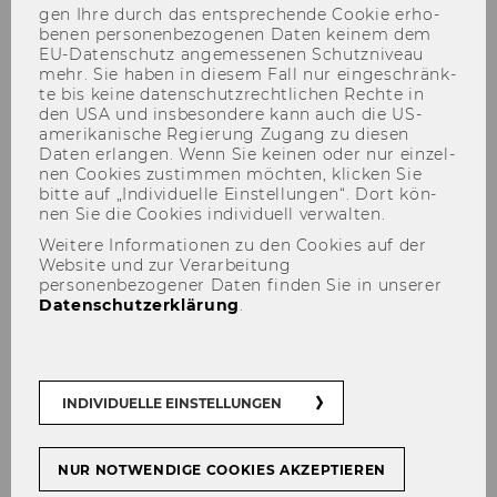
gen Ihre durch das ent­spre­chen­de Coo­kie er­ho­
be­nen per­so­nen­be­zo­ge­nen Daten kei­nem dem
EU-​Datenschutz an­ge­mes­se­nen Schutz­ni­veau
mehr. Sie haben in die­sem Fall nur ein­ge­schränk­
te bis keine da­ten­schutz­recht­li­chen Rech­te in
den USA und ins­be­son­de­re kann auch die US-​
amerikanische Re­gie­rung Zu­gang zu die­sen
Daten er­lan­gen. Wenn Sie kei­nen oder nur ein­zel­
nen Coo­kies zu­stim­men möch­ten, kli­cken Sie
bitte auf „In­di­vi­du­el­le Ein­stel­lun­gen“. Dort kön­
Tödtling Franz, Dr.
nen Sie die Coo­kies in­di­vi­du­ell ver­wal­ten.
Weitere Informationen zu den Cookies auf der
Website und zur Verarbeitung
personenbezogener Daten finden Sie in unserer
Datenschutzerklärung
.
INDIVIDUELLE EINSTELLUNGEN
NUR NOTWENDIGE COOKIES AKZEPTIEREN