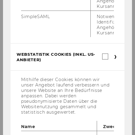
Angehörige/r für
(Herausgeberschaft)
Kursanmeldung.
SimpleSAML
Notwendig zur
Identifizierung 
Sonstige wissenschaftliche
Angehörige/r für
Veröffentlichung
Kursanmeldung.
WEBSTATISTIK COOKIES (INKL. US-
Webstatis
Projekte
ANBIETER)
Cookies
(inkl.
Die Auf­stel­lung aller (auch ab­ge­schlos­se­nen)
US-
Anbieter)
Pro­jek­te fin­den Sie
hier...
Mithilfe dieser Cookies können wir
unser Angebot laufend verbessern und
unsere Website an Ihre Bedürfnisse
anpassen. Dabei werden
Forschungsinteressen
pseudonymisierte Daten über die
Websitenutzung gesammelt und
De­tail­lier­te In­for­ma­tio­nen er­hal­ten Sie in der
statistisch ausgewertet.
PURE-​Datenbank
Name
Zweck
Wis­sens­ba­sier­te Re­gio­nal­ent­wick­lung