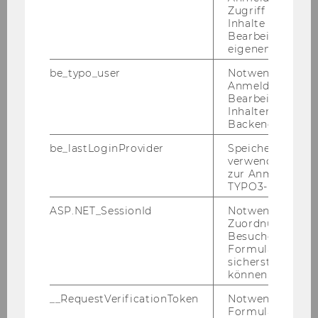
her­aus­ge­ge­ben wurde. Franz Tödt­ling hat
Zugriff auf gesc
Inhalte oder zur
auch ei­ni­ge “Spe­cial Is­su­es” in Fach­jour­na­len
Bearbeitung des
wie etwa „Eu­ropean Plan­ning Stu­dies“ und
eigenen Profils.
„Eu­ropean Urban & Re­gio­nal Stu­dies“ her­aus­
be_typo_user
Notwendig für d
ge­ge­ben und eine große Zahl von teils viel­zi­
Anmeldung und
tier­ten Ar­ti­keln in wis­sen­schaft­li­chen Fach­zeit­
Bearbeitung von
Inhalten im TYP
schrif­ten ver­öf­fent­licht.
Backend.
be_lastLoginProvider
Speichert die zul
Publikationen
verwendete Met
zur Anmeldung f
TYPO3-Backend.
Eine voll­stän­di­ge Pu­bli­ka­ti­ons­lis­te fin­den Sie
hier...
ASP.NET_SessionId
Notwendig, um 
Zuordnung von
Besucher zu
Formulareingab
sicherstellen zu
Buch (Monographie)
können.
__RequestVerificationToken
Notwendig, um 
Formulareingab