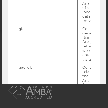
Analytics a 
Barrierefreiheitserklärung
of once per m
Webseite
long as it is s
data transfers
prevented.
_gid
Contains a r
generated use
Using this ID
Analytics can
ACCREDITED BY:
returning use
website and 
EQUIS
AACSB
data from pre
visits.
_gac_gb
Contains cam
related infor
the user. If G
Analytics and
AMBA
Ads accounts 
linked, the co
tags on the G
website read 
cookie.