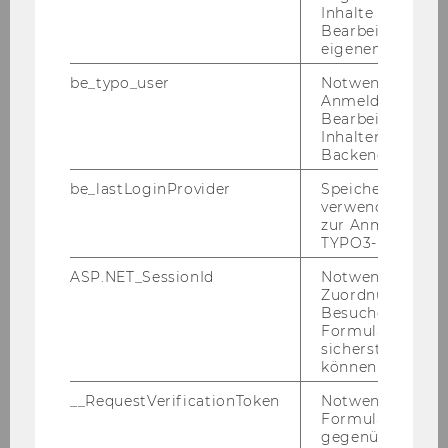
Lukas Krupitsch, LL.M. (WU)
Inhalte oder zur
Bearbeitung des
eigenen Profils.
Mag. Nora Kutleshi
be_typo_user
Notwendig für d
Felicia Hawranek, LL.B. (WU)
Anmeldung und
Bearbeitung von
Inhalten im TYP
Manuela Leitner, LL.M. (WU)
Backend.
Andrej Lovrić, LL.B. (WU)
be_lastLoginProvider
Speichert die zul
verwendete Met
zur Anmeldung f
Matthias Lux, LL.M. (WU)
TYPO3-Backend.
Magdalena Mayr, LL.M. (WU)
ASP.NET_SessionId
Notwendig, um 
Zuordnung von
Besucher zu
Lena Milacher, LL.M. (WU)
Formulareingab
sicherstellen zu
Anna Schiffer-Zehetbauer, LL.M. (WU)
können.
__RequestVerificationToken
Notwendig, um 
externe Lehrbeauftragte
Formulareingab
gegenüber Angri