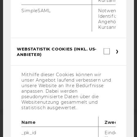
Kursanmeldung.
IMPRESSUM
SimpleSAML
Notwendig zur
Identifizierung 
BARRIEREFREIHEITSERKLÄRUNG WEBSEITE
Angehörige/r für
Kursanmeldung.
DATENSCHUTZERKLÄRUNG
DATENSCHUTZERKLÄRUNG SOCIAL MEDIA
DATENSCHUTZERKLÄRUNG
WEBSTATISTIK COOKIES (INKL. US-
Webstatis
STUDIENBEWERBER*INNEN UND STUDIERENDE
ANBIETER)
Cookies
COOKIE EINSTELLUNGEN
(inkl.
US-
Anbieter)
Mithilfe dieser Cookies können wir
Barrierefreiheitserklärung
unser Angebot laufend verbessern und
Webseite
unsere Website an Ihre Bedürfnisse
anpassen. Dabei werden
pseudonymisierte Daten über die
Websitenutzung gesammelt und
statistisch ausgewertet.
Name
Zweck
ACCREDITED BY:
_pk_id
Eindeutige