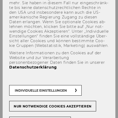
mehr. Sie haben in die­sem Fall nur ein­ge­schränk­
te bis keine da­ten­schutz­recht­li­chen Rech­te in
den USA und ins­be­son­de­re kann auch die US-​
amerikanische Re­gie­rung Zu­gang zu die­sen
Daten er­lan­gen. Wenn Sie op­tio­na­le Coo­kies ab­
leh­nen möch­ten, kli­cken Sie bitte auf „Nur not­
wen­di­ge Coo­kies Ak­zep­tie­ren“. Unter „In­di­vi­du­el­le
Ein­stel­lun­gen“ fin­den Sie eine voll­stän­di­ge Über­
sicht aller Coo­kies und kön­nen be­stimm­te Coo­
kie Grup­pen (Web­sta­tis­tik, Mar­ke­ting) aus­wäh­len.
Felicia Hawranek, LL.B. (WU)
Weitere Informationen zu den Cookies auf der
Website und zur Verarbeitung
personenbezogener Daten finden Sie in unserer
Datenschutzerklärung
.
INDIVIDUELLE EINSTELLUNGEN
NUR NOTWENDIGE COOKIES AKZEPTIEREN