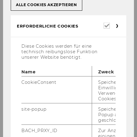
ALLE COOKIES AKZEPTIEREN
Erforderl
ERFORDERLICHE COOKIES
Cookies
Diese Cookies werden für eine
technisch reibungslose Funktion
unserer Website benötigt.
Tutorin
T +43 313 36 6174
Name
Zweck
fe­li­cia.hawr­a­nek@wu.ac.at
CookieConsent
Speichert Ihre
Einwilligung zur
Verwendung vo
Cookies.
site-popup
Speichert ob ein
Popup ausgefüll
Institut für Österreichisches und
geschlossen wur
Europäisches Wirtschaftsstrafrecht
BACH_PRXY_ID
Zur Anzeige von
einigen WU-