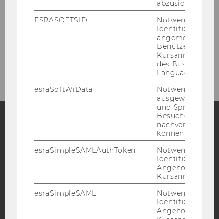
ehemalige Mitarbeiter/innen
abzusichern.
ESRASOFTSID
Notwendig zur
Identifizierung 
Institut
angemeldeten
Benutzers im
Kursanmeldung
Studium
des Business
Language Center
esraSoftWiData
Notwendig um
ausgewählte Sp
und Sprachkurse
Besuchers
nachverfolgen z
können.
Facebook
Instagram
Blog
esraSimpleSAMLAuthToken
Notwendig zur
Identifizierung 
Angehörige/r für
YouTube
Newsletter
Bluesky
Kursanmeldung.
esraSimpleSAML
Notwendig zur
Identifizierung 
Angehörige/r für