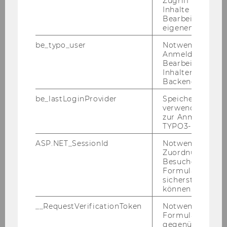
Zugriff auf gesc
Inhalte oder zur
Lukas Jakeš, LL.B. (WU)
Bearbeitung des
eigenen Profils.
Univ.-Prof. Dr. Robert Kert
be_typo_user
Notwendig für d
Anmeldung und
Lukas Krupitsch, LL.M. (WU)
Bearbeitung von
Inhalten im TYP
Backend.
Mag. Nora Kutleshi
be_lastLoginProvider
Speichert die zul
Felicia Hawranek, LL.B. (WU)
verwendete Met
zur Anmeldung f
TYPO3-Backend.
Manuela Leitner, LL.M. (WU)
ASP.NET_SessionId
Notwendig, um 
Andrej Lovrić, LL.B. (WU)
Zuordnung von
Besucher zu
Formulareingab
Matthias Lux, LL.M. (WU)
sicherstellen zu
können.
Magdalena Mayr, LL.M. (WU)
__RequestVerificationToken
Notwendig, um 
Formulareingab
Lena Milacher, LL.M. (WU)
gegenüber Angri