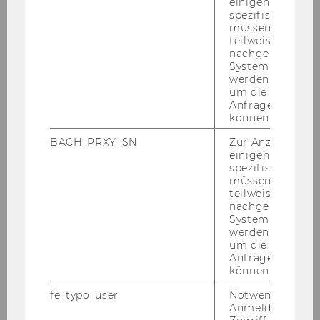
einigen WU-
spezifischen Inh
müssen Informa
Institut für Österreichisches und
teilweise von
Europäisches Wirtschaftsstrafrecht
nachgelagerten
System abgefra
werden. Notwen
um die Antwort 
Aktuelles
Anfrage zuordne
können.
Team
BACH_PRXY_SN
Zur Anzeige von
einigen WU-
spezifischen Inh
müssen Informa
Dr. Raphaela Bauer-Raschhofer, LL.M. (WU)
teilweise von
nachgelagerten
Dr. András Csúri
System abgefra
werden. Notwen
um die Antwort 
Iris Dorn-Schuch, BA
Anfrage zuordne
können.
Konrad Eichblatt, LL.M. (WU), BA
fe_typo_user
Notwendig für d
Anmeldung und
Univ.-Prof. Dr. Judit Jacsó