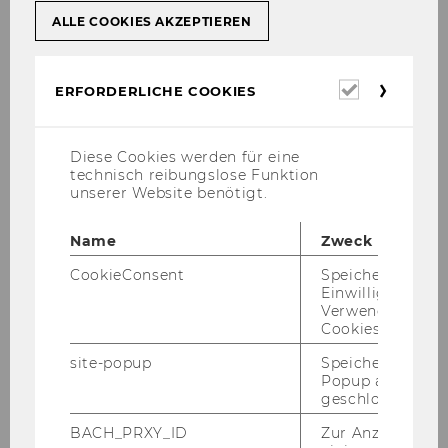
Hofrat d. OGH Dr. Thomas
ALLE COOKIES AKZEPTIEREN
Haslwanter, LL.M. (WU)
Erforderl
ERFORDERLICHE COOKIES
Univ.-Ass. post doc Dr. Markus
Cookies
Höcher
Diese Cookies werden für eine
RA Priv.-Doz. Dr. Roland Kier
technisch reibungslose Funktion
unserer Website benötigt.
Ri Dr. Patrick Madl, LL.M. (WU),
BSc (WU)
Name
Zweck
CookieConsent
Speichert Ihre
a
GA Mag.
Alexandra Ramusch,
Einwilligung zur
Verwendung vo
LL.M. (WU), LL.M. (LSE)
Cookies.
site-popup
Speichert ob ein
RA Mag. Mario Schmieder
Popup ausgefüll
geschlossen wur
BACH_PRXY_ID
Zur Anzeige von