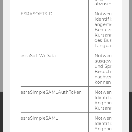
abzusichern.
Anna Schiffer-Zehetbauer, LL.M. (WU)
ESRASOFTSID
Notwendig zur
Identifizierung 
externe Lehrbeauftragte
angemeldeten
Benutzers im
ehemalige Mitarbeiter/innen
Kursanmeldung
des Business
Language Center
Institut
esraSoftWiData
Notwendig um
ausgewählte Sp
Studium
und Sprachkurse
Besuchers
nachverfolgen z
können.
esraSimpleSAMLAuthToken
Notwendig zur
Identifizierung 
Angehörige/r für
Kursanmeldung.
Facebook
Instagram
Blog
esraSimpleSAML
Notwendig zur
Identifizierung 
Angehörige/r für