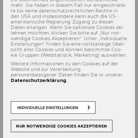
mehr. Sie haben in die­sem Fall nur ein­ge­schränk­
te bis keine da­ten­schutz­recht­li­chen Rech­te in
den USA und ins­be­son­de­re kann auch die US-​
amerikanische Re­gie­rung Zu­gang zu die­sen
Daten er­lan­gen. Wenn Sie op­tio­na­le Coo­kies ab­
leh­nen möch­ten, kli­cken Sie bitte auf „Nur not­
wen­di­ge Coo­kies Ak­zep­tie­ren“. Unter „In­di­vi­du­el­le
Ein­stel­lun­gen“ fin­den Sie eine voll­stän­di­ge Über­
sicht aller Coo­kies und kön­nen be­stimm­te Coo­
kie Grup­pen (Web­sta­tis­tik, Mar­ke­ting) aus­wäh­len.
externe Lehrbeauftragte
Weitere Informationen zu den Cookies auf der
Website und zur Verarbeitung
personenbezogener Daten finden Sie in unserer
Datenschutzerklärung
.
Univ.-Prof. Dr. Wolfgang
Brandstetter
INDIVIDUELLE EINSTELLUNGEN
RAA Dr. Daniel Gilhofer-
NUR NOTWENDIGE COOKIES AKZEPTIEREN
Lenglinger, LL.M. (WU), MSc (WU)