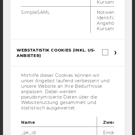
Kursanmeldung.
YouTube
Newsletter
Bluesky
SimpleSAML
Notwendig zur
Identifizierung 
Angehörige/r für
Kursanmeldung.
IMPRESSUM
BARRIEREFREIHEITSERKLÄRUNG WEBSEITE
WEBSTATISTIK COOKIES (INKL. US-
Webstatis
ANBIETER)
Cookies
DATENSCHUTZERKLÄRUNG
(inkl.
US-
DATENSCHUTZERKLÄRUNG SOCIAL MEDIA
Anbieter)
Mithilfe dieser Cookies können wir
DATENSCHUTZERKLÄRUNG
unser Angebot laufend verbessern und
STUDIENBEWERBER*INNEN UND STUDIERENDE
unsere Website an Ihre Bedürfnisse
anpassen. Dabei werden
COOKIE EINSTELLUNGEN
pseudonymisierte Daten über die
Websitenutzung gesammelt und
Barrierefreiheitserklärung
statistisch ausgewertet.
Webseite
Name
Zweck
_pk_id
Eindeutige