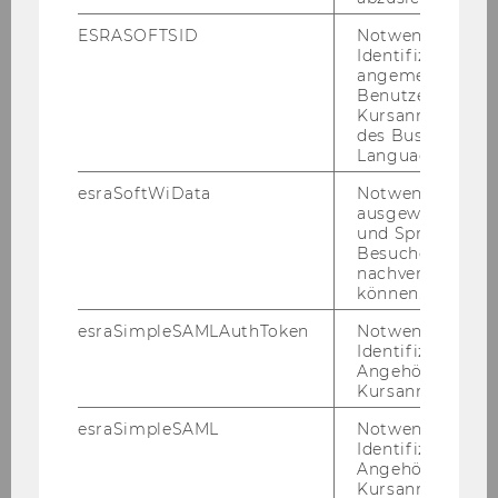
ESRASOFTSID
Notwendig zur
Identifizierung 
angemeldeten
Benutzers im
Kursanmeldung
des Business
About us
Language Center
esraSoftWiData
Notwendig um
ausgewählte Sp
Team
und Sprachkurse
Besuchers
nachverfolgen z
Nadia ABOU NABOUT
können.
esraSimpleSAMLAuthToken
Notwendig zur
Ulrike PHIELER
Identifizierung 
Angehörige/r für
Olivera JEREMIC
Kursanmeldung.
esraSimpleSAML
Notwendig zur
Işın ACUN
Identifizierung 
Angehörige/r für
Uğurcan DÜNDAR
Kursanmeldung.