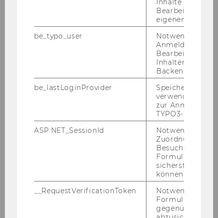
Inhalte oder zur
user-generated content about product dupes,
Bearbeitung des
unpacking how consumers discuss and share
eigenen Profils.
insights about more affordable alternatives to
be_typo_user
Notwendig für d
high-end brands, and analyzing the impact of
Anmeldung und
Bearbeitung von
these dupe videos on the brands' sales
Inhalten im TYP
performance.
Backend.
You can read more about Alicja's current
be_lastLoginProvider
Speichert die zul
project
here
verwendete Met
zur Anmeldung f
TYPO3-Backend.
ASP.NET_SessionId
Notwendig, um 
Teaching
Zuordnung von
Besucher zu
Formulareingab
sicherstellen zu
Short Bio
können.
__RequestVerificationToken
Notwendig, um 
Formulareingab
gegenüber Angri
Publications
abzusichern.