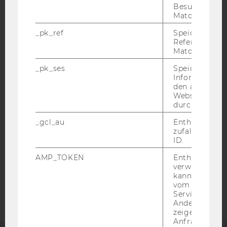
Besuchers du
Matomo.
_pk_ref
Speicherung 
Referrers dur
Matomo.
IMPRESSUM
_pk_ses
Speicherung 
BARRIEREFREIHEITSERKLÄRUNG WEBSEITE
Informatione
den aktuellen
DATENSCHUTZERKLÄRUNG
Webseitenbe
DATENSCHUTZERKLÄRUNG SOCIAL MEDIA
durch Matom
DATENSCHUTZERKLÄRUNG
_gcl_au
Enthält eine
STUDIENBEWERBER*INNEN UND STUDIERENDE
zufallsgenerie
ID.
COOKIE EINSTELLUNGEN
AMP_TOKEN
Enthält ein To
verwendet we
Barrierefreiheitserklärung
kann, um eine
Webseite
vom AMP-Clie
Service abzur
Andere mögli
zeigen Opt-ou
Anfrage im G