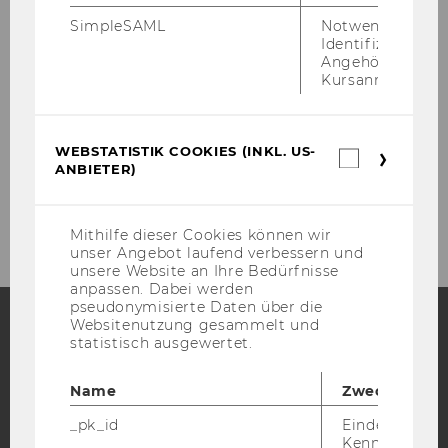
SimpleSAML
Notwendig zur
Alicja GRZADZIEL
Identifizierung 
Angehörige/r für
Kursanmeldung.
Join us
Department of Marketing
WEBSTATISTIK COOKIES (INKL. US-
Webstatis
ANBIETER)
Cookies
(inkl.
Contact
US-
Anbieter)
Mithilfe dieser Cookies können wir
unser Angebot laufend verbessern und
unsere Website an Ihre Bedürfnisse
anpassen. Dabei werden
pseudonymisierte Daten über die
Websitenutzung gesammelt und
statistisch ausgewertet.
Facebook
Instagram
Blog
Name
Zweck
_pk_id
Eindeutige
YouTube
Newsletter
Bluesky
Kennzeichnun