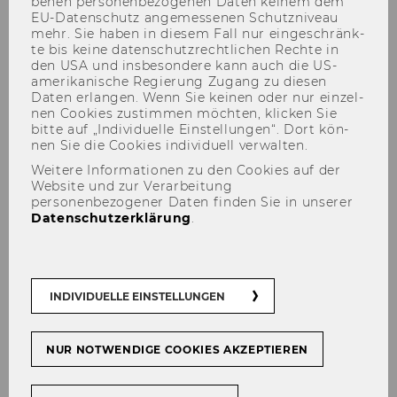
be­nen per­so­nen­be­zo­ge­nen Daten kei­nem dem
EU-​Datenschutz an­ge­mes­se­nen Schutz­ni­veau
mehr. Sie haben in die­sem Fall nur ein­ge­schränk­
te bis keine da­ten­schutz­recht­li­chen Rech­te in
den USA und ins­be­son­de­re kann auch die US-​
amerikanische Re­gie­rung Zu­gang zu die­sen
Daten er­lan­gen. Wenn Sie kei­nen oder nur ein­zel­
nen Coo­kies zu­stim­men möch­ten, kli­cken Sie
Alicja GRZADZIEL
bitte auf „In­di­vi­du­el­le Ein­stel­lun­gen“. Dort kön­
nen Sie die Coo­kies in­di­vi­du­ell ver­wal­ten.
Weitere Informationen zu den Cookies auf der
Website und zur Verarbeitung
personenbezogener Daten finden Sie in unserer
Datenschutzerklärung
.
Der Inhalt dieser Seite ist aktuell nur auf
Englisch verfügbar.
INDIVIDUELLE EINSTELLUNGEN
NUR NOTWENDIGE COOKIES AKZEPTIEREN