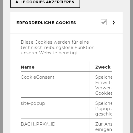
ALLE COOKIES AKZEPTIEREN
Erforderl
ERFORDERLICHE COOKIES
Cookies
Diese Cookies werden für eine
technisch reibungslose Funktion
unserer Website benötigt.
Alicja Grzadziel MSc.
Name
Zweck
CookieConsent
Speichert Ihre
Teaching and Research Associate
Einwilligung zur
E-Mail:
alicja.grzadziel@wu.ac.at
Verwendung vo
Cookies.
Telefon: +43-1-31336-6685
site-popup
Speichert ob ein
Gebäude D2, Eingang A, Büro: 1.566
Popup ausgefüll
geschlossen wur
Pure
|
Google Scholar
|
Linkedin
BACH_PRXY_ID
Zur Anzeige von
einigen WU-