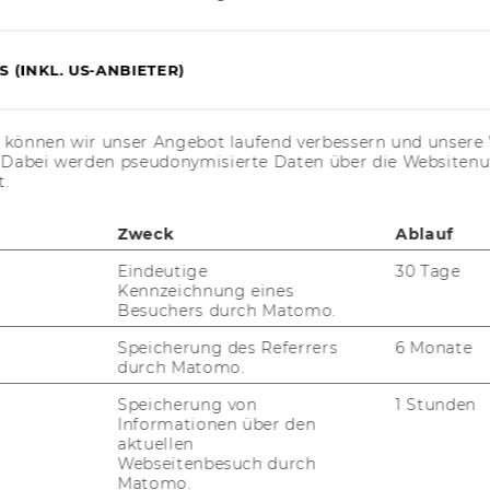
:
 (INKL. US-ANBIETER)
s­ten
s können wir unser Angebot laufend verbessern und unsere 
. Dabei werden pseudonymisierte Daten über die Website
Welt“ weist Frau Univ.-Prof. Mo­ni­ka Polzin,
t.
r­keit von pa­ri­tä­ti­schen Wahl­lis­ten mit
ese gegen den Kern­ge­dan­ken des De­mo­
Zweck
Ablauf
n­nen sie auch nicht mit­tels einer Ver­fas­
er­den. Den Bei­trag fin­den Sie
hier:
Eindeutige
30 Tage
Kennzeichnung eines
Besuchers durch Matomo.
 An­ti­se­mi­tis­mus und Recht
Speicherung des Referrers
6 Monate
durch Matomo.
Speicherung von
1 Stunden
Informationen über den
aktuellen
Webseitenbesuch durch
Matomo.