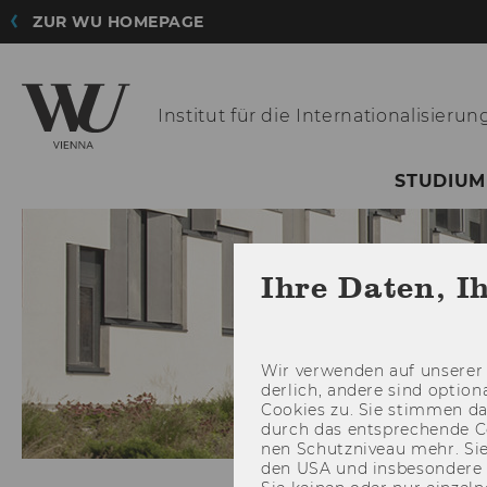
ZUR WU HOMEPAGE
Institut für die
Internationalisierun
STUDIUM
Ihre Daten, I
Wir ver­wen­den auf un­se­rer 
der­lich, an­de­re sind op­tio
Coo­kies zu. Sie stim­men 
durch das ent­spre­chen­de C
nen Schutz­ni­veau mehr. Sie 
den USA und ins­be­son­de­r