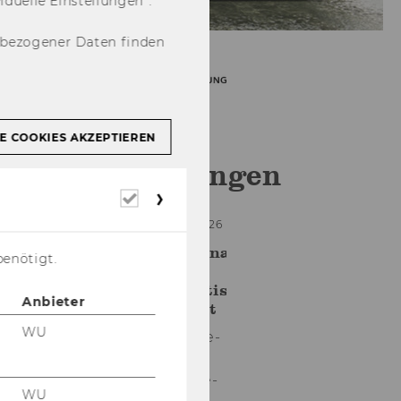
u­el­le Ein­stel­lun­gen“.
nbezogener Daten finden
E COOKIES AKZEPTIEREN
Veranstaltungen
Erforderliche
Cookies
04. August 2026
Fachseminar
benötigt.
zu
Antisemitismus
Anbieter
und Recht
WU
Auch in die­
sem Jahr
ver­an­stal­te­
WU