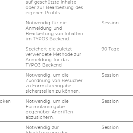
g für eine faire und fak­ten­ba­sier­te Be­ur­tei­
auf geschützte Inhalte
oder zur Bearbeitung des
eigenen Profils.
 Frau Univ-​Prof. Polzin die große per­sön­li­che
Notwendig für die
Session
ies auf die Ge­fah­ren durch den zu­neh­
Anmeldung und
­rechts ge­gen­über Is­ra­el hin.
Bearbeitung von Inhalten
im TYPO3 Backend.
r Feier zum 78. Jah­res­tag der Un­ab­hän­gig­
Speichert die zuletzt
90 Tage
n­stein ver­lie­hen. Wei­te­re Preis­trä­ger waren
verwendete Methode zur
 und ÖFB-​Aufsichtsratsvorsitzende Josef Pröll
Anmeldung für das
schen Uni­ver­si­tät Wien Univ.-Prof. Dr. Mar­kus
TYPO3-Backend.
Notwendig, um die
Session
Zuordnung von Besucher
s­sio­nen der Feier (Fo­to­credit: Ou­riel Mor­
zu Formulareingabe
sicherstellen zu können.
Token
Notwendig, um die
Session
Formulareingabe
gegenüber Angriffen
abzusichern.
Notwendig zur
Session
Identifizierung des