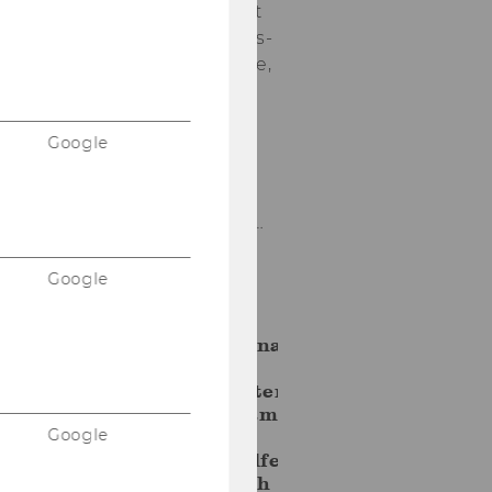
ches Recht
und Rechts­
phi­lo­so­phie,
einen Vor­
trag zum
Thema
Google
„Wehr­haft
durch
Worte? Zu…
Google
10. Dezember
2025
Fachseminar
zur UN-
Behindertenrechtskonvention
gemeinsam
mit der
Google
Lebenshilfe
Österreich