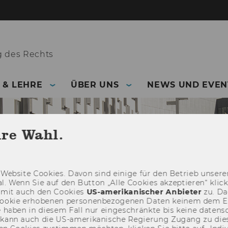
g des Rechts
 & LEHRE
ÜBER UNS
NEWS UND EVEN
hre Wahl.
Web­site Coo­kies. Davon sind ei­ni­ge für den Be­trieb un­se­rer
­nal. Wenn Sie auf den But­ton „Alle Coo­kies ak­zep­tie­ren“ kli
damit auch den Coo­kies
US-​amerikanischer An­bie­ter
zu. Da­
oo­kie er­ho­be­nen per­so­nen­be­zo­ge­nen Daten kei­nem dem 
haben in die­sem Fall nur ein­ge­schränk­te bis keine da­ten­sc
e kann auch die US-​amerikanische Re­gie­rung Zu­gang zu die