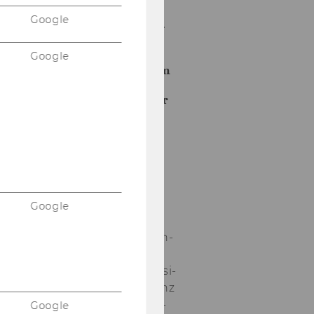
Vortrag
Google
von Univ-
Prof. Dr.
Judith
Google
Froese am
13.
November
2025
Am
13.11.2025
hielt Frau
Univ-​Prof.
Dr. Ju­dith
Google
Froe­se,
Lehr­stuhl­in­
ha­be­rin an
der Uni­ver­si­
tät Kon­stanz
für öf­fent­li­
Google