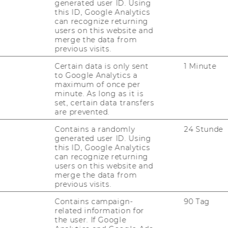
generated user ID. Using
this ID, Google Analytics
can recognize returning
users on this website and
merge the data from
Call for Ap­p­li­ca­ti­ons:
previous visits.
Con­sti­tu­tio­nal Ju­ris­pru­
Certain data is only sent
1 Minute
dence as a Core Na­tio­nal
to Google Analytics a
and Eu­ropean Legal Pa­ra­
maximum of once per
digm – 1 Fe­bruary 2026
minute. As long as it is
set, certain data transfers
De­tailier­te In­for­ma­tio­nen
are prevented.
ent­neh­men Sie bitte dem
Contains a randomly
24 Stunde
Link.
generated user ID. Using
this ID, Google Analytics
can recognize returning
users on this website and
merge the data from
previous visits.
Contains campaign-
90 Tag
related information for
the user. If Google