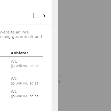
von der
Europa-​
Webstatistik
Universität
Cookies
Via­d­ri­na
(inkl.
Frank­furt
US-
Website an Ihre
Anbieter)
(Oder) am
nutzung gesammelt und
In­sti­tut für
die In­ter­na­
tio­na­li­sie­
Anbieter
rung des
WU
Rechts an
(piwik.wu.ac.at)
der WU
Wien, wo er
WU
im Rah­men
(piwik.wu.ac.at)
eines…
WU
(piwik.wu.ac.at)
11. Dezember
2025