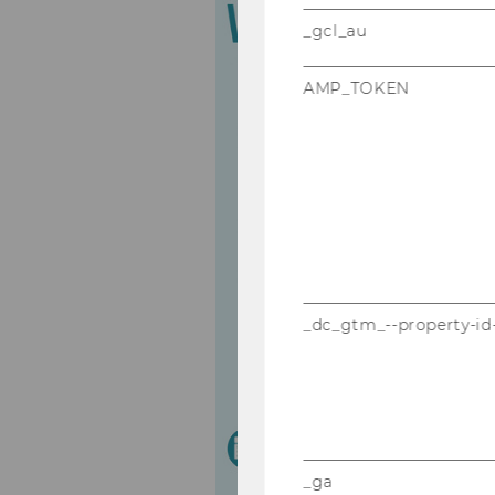
_gcl_au
AMP_TOKEN
_dc_gtm_--property-id
_ga