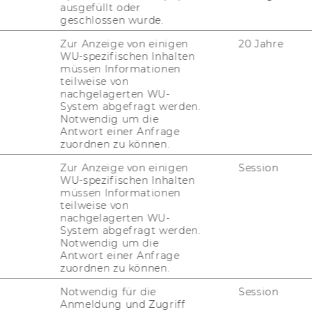
ausgefüllt oder
geschlossen wurde.
Zur Anzeige von einigen
20 Jahre
WU-spezifischen Inhalten
müssen Informationen
 Ur­teil C-769/22 Kom­mis­si­on
teilweise von
nachgelagerten WU-
System abgefragt werden.
Notwendig um die
Antwort einer Anfrage
olzin, LL.M. (NYU) hat einen Bei­trag zu dem
zuordnen zu können.
is­si­on ./. Un­garn auf dem Öf­fent­li­che
icht. Den Link fin­den Sie
hier.
Zur Anzeige von einigen
Session
WU-spezifischen Inhalten
müssen Informationen
teilweise von
 Award 2026
nachgelagerten WU-
System abgefragt werden.
Notwendig um die
Polzin, LL.M. (NYU) wurde am 6. Mai 2026 mit
Antwort einer Anfrage
s­ge­zeich­net, da sie im in­ter­na­tio­na­len
zuordnen zu können.
 klare Po­si­ti­on ver­tritt. Sie wurde für ihre
Notwendig für die
Session
hen Ana­ly­sen“ aus­ge­zeich­net, die einen
Anmeldung und Zugriff