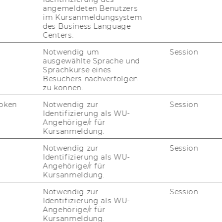
angemeldeten Benutzers
im Kursanmeldungsystem
des Business Language
Centers.
Notwendig um
Session
ausgewählte Sprache und
Sprachkurse eines
Besuchers nachverfolgen
zu können.
oken
Notwendig zur
Session
Identifizierung als WU-
Angehörige/r für
dship Award 2026 - © Fotocredit:
Kursanmeldung.
riel Morgenstern
Notwendig zur
Session
Identifizierung als WU-
Angehörige/r für
d der Iran-​Krieg
Kursanmeldung.
Notwendig zur
Session
olzin, LL.M. (NYU) hat am 27. März einen Bei­
Identifizierung als WU-
e­wer­tung des Kriegs im Iran in der "Jü­di­
Angehörige/r für
Kursanmeldung.
icht.