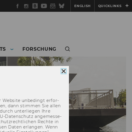
Facebook
Instagram
WU
YouTube
Newsletter
Bluesky
ENGLISH
QUICKLINKS
Blog
TS
FORSCHUNG
Cookie
Consent
schließen
 Web­site un­be­dingt er­for­
­cken, dann stim­men Sie allen
durch un­ter­lie­gen Ihre
EU-​Datenschutz an­ge­mes­se­
hutz­recht­li­chen Rech­te in
­sen Daten er­lan­gen. Wenn