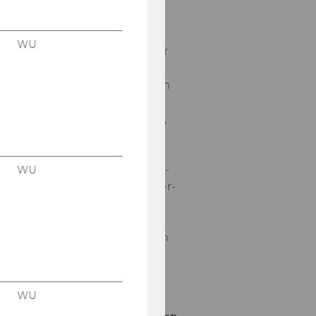
te das IIR
wie­der ein
Fach­se­mi­
WU
nar aus der
Reihe „Völ­
ker­recht im
Dia­log mit
der Pra­xis“,
ge­för­dert
von der
Hanns Mar­
WU
tin Schleyer-​
Stiftung.
Die­ses Mal
ging es um
das…
04. Mai 2026
WU
Besuch der