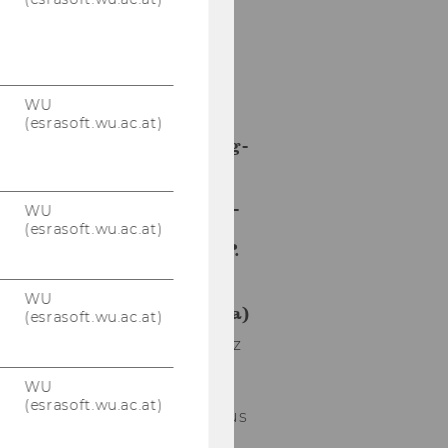
Wien im
Rah­men
der…
WU
23. März 2026
(esrasoft.wu.ac.at)
Brownbag-
Lunch-
Vortrag
von Univ.-
WU
Prof. Dr.
(esrasoft.wu.ac.at)
Markus P.
Beham,
LL.M.
WU
(Columbia)
(esrasoft.wu.ac.at)
Am 12. März
be­grüß­ten
WU
wir Univ.-
(esrasoft.wu.ac.at)
Prof. Mar­kus
P. Beham