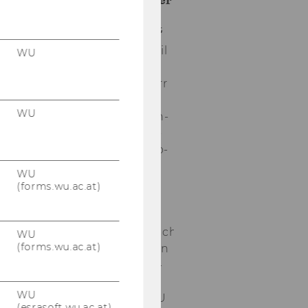
US-
Botschaft
Am 23. April
WU
2026 be­
such­te Herr
Juan
WU
Domenech-​
Clar, Coun­
selor for Po­
li­ti­cal and
WU
Eco­no­mic
(forms.wu.ac.at)
Af­fairs an
der US-​
amerikanischen
WU
(forms.wu.ac.at)
Bot­schaft in
Wien, Mas­
ter­stu­den­
WU
ten der WU
(esrasoft.wu.ac.at)