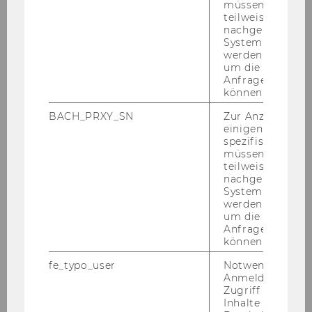
müssen Informa
teilweise von
nachgelagerten
System abgefra
Institut für die Internationalisierung des
werden. Notwen
Rechts
um die Antwort 
Anfrage zuordne
können.
BACH_PRXY_SN
Zur Anzeige von
Studium & Lehre
einigen WU-
spezifischen Inh
müssen Informa
Abschlussarbeiten
teilweise von
nachgelagerten
System abgefra
Lehrveranstaltungen
werden. Notwen
um die Antwort 
Fachprüfungen Bachelor Wirtschaftsrecht
Anfrage zuordne
können.
fe_typo_user
Notwendig für d
Über uns
Anmeldung und
Zugriff auf gesc
News und Events
Inhalte oder zur