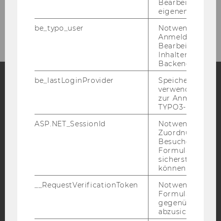
Bearbeitung des
eigenen Profils.
Forschung
be_typo_user
Notwendig für d
Anmeldung und
Bearbeitung von
Inhalten im TYP
Backend.
be_lastLoginProvider
Speichert die zul
verwendete Met
Facebook
Instagram
Blog
zur Anmeldung f
TYPO3-Backend.
ASP.NET_SessionId
Notwendig, um 
Zuordnung von
YouTube
Newsletter
Bluesky
Besucher zu
Formulareingab
sicherstellen zu
können.
__RequestVerificationToken
Notwendig, um 
Formulareingab
IMPRESSUM
gegenüber Angri
BARRIEREFREIHEITSERKLÄRUNG WEBSEITE
abzusichern.