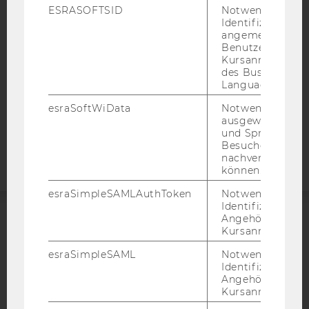
DATENSCHUTZERKLÄRUNG
ESRASOFTSID
Notwendig zur
Identifizierung 
DATENSCHUTZERKLÄRUNG SOCIAL MEDIA
angemeldeten
Benutzers im
DATENSCHUTZERKLÄRUNG
Kursanmeldung
STUDIENBEWERBER*INNEN UND STUDIERENDE
des Business
COOKIE EINSTELLUNGEN
Language Center
esraSoftWiData
Notwendig um
Barrierefreiheitserklärung
ausgewählte Sp
und Sprachkurse
Webseite
Besuchers
nachverfolgen z
können.
esraSimpleSAMLAuthToken
Notwendig zur
Identifizierung 
Angehörige/r für
ACCREDITED BY:
Kursanmeldung.
esraSimpleSAML
Notwendig zur
EQUIS
AACSB
Identifizierung 
Angehörige/r für
Kursanmeldung.