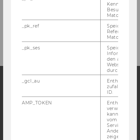
Kennzeichnun
Besuchers du
Matomo.
_pk_ref
Speicherung 
Referrers dur
Matomo.
_pk_ses
Speicherung 
Informatione
den aktuellen
Webseitenbe
durch Matom
_gcl_au
Enthält eine
zufallsgenerie
Facebook
Instagram
Blog
ID.
AMP_TOKEN
Enthält ein To
verwendet we
YouTube
Newsletter
Bluesky
kann, um eine
vom AMP-Clie
Service abzur
Andere mögli
zeigen Opt-ou