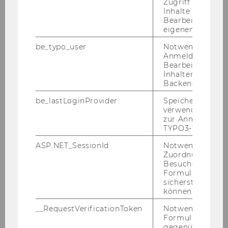
Zugriff auf gesc
Inhalte oder zur
Bearbeitung des
eigenen Profils.
be_typo_user
Notwendig für d
Anmeldung und
Bearbeitung von
Inhalten im TYP
Backend.
be_lastLoginProvider
Speichert die zul
verwendete Met
zur Anmeldung f
As part of this year's con­fe­rence, one track will
TYPO3-Backend.
ex­plo­re how AI com­pe­ten­ces can be me­a­ning­
ASP.NET_SessionId
Notwendig, um 
ful­ly fos­te­red in hig­her edu­ca­ti­on - for both
Zuordnung von
lear­ners and tea­chers. This issue is the focus of
Besucher zu
Formulareingab
the on­go­ing ⁠
Eras­mus+ pro­ject FLAIR
"Fos­te­
sicherstellen zu
ring Lear­ners' AI Rea­di­ness".
können.
The in­iti­al re­sults of the pro­ject are going to
__RequestVerificationToken
Notwendig, um 
pre­sen­ted and dis­cus­sed at the clo­sing ple­na­ry
Formulareingab
gegenüber Angri