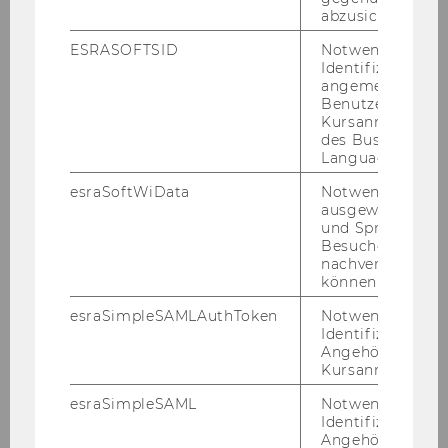
ses­si­on.
abzusichern.
ESRASOFTSID
Notwendig zur
Identifizierung 
angemeldeten
Registration Closed
Benutzers im
Kursanmeldung
Due to high demand, all available spots
des Business
Language Center
have now been filled. Registration is no
longer possible at this time. We
esraSoftWiData
Notwendig um
sincerely thank everyone for their
ausgewählte Sp
und Sprachkurse
interest and look forward to a fantastic
Besuchers
experience with all confirmed
nachverfolgen z
participants.
können.
esraSimpleSAMLAuthToken
Notwendig zur
Identifizierung 
Angehörige/r für
Kursanmeldung.
esraSimpleSAML
Notwendig zur
Call for Contributions -
Identifizierung 
Angehörige/r für