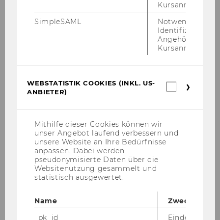
Closed
Kursanmeldung.
Thank you for submitting your
SimpleSAML
Notwendig zur
proposals. The programme committee
Identifizierung 
Angehörige/r für
will review the proposals and inform
Kursanmeldung.
authors about the outcome until 15
September.
WEBSTATISTIK COOKIES (INKL. US-
Webstatis
ANBIETER)
Cookies
(inkl.
US-
Anbieter)
Mithilfe dieser Cookies können wir
If you have any questions please contact
unser Angebot laufend verbessern und
unsere Website an Ihre Bedürfnisse
us at
anpassen. Dabei werden
pseudonymisierte Daten über die
seamlesslearningcon@wu.ac.at
.
Websitenutzung gesammelt und
statistisch ausgewertet.
Name
Zweck
_pk_id
Eindeutige