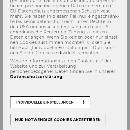
gen Ihre durch das ent­spre­chen­de Coo­kie er­ho­
be­nen per­so­nen­be­zo­ge­nen Daten kei­nem dem
EU-​Datenschutz an­ge­mes­se­nen Schutz­ni­veau
mehr. Sie haben in die­sem Fall nur ein­ge­schränk­
te bis keine da­ten­schutz­recht­li­chen Rech­te in
Seamless Learning Conference
den USA und ins­be­son­de­re kann auch die US-​
amerikanische Re­gie­rung Zu­gang zu die­sen
2025
Daten er­lan­gen. Wenn Sie kei­nen oder nur ein­zel­
nen Coo­kies zu­stim­men möch­ten, kli­cken Sie
bitte auf „In­di­vi­du­el­le Ein­stel­lun­gen“. Dort kön­
nen Sie die Coo­kies in­di­vi­du­ell ver­wal­ten.
Weitere Informationen zu den Cookies auf der
Website und zur Verarbeitung
personenbezogener Daten finden Sie in unserer
Der Inhalt dieser Seite ist aktuell nur auf
Datenschutzerklärung
.
Englisch verfügbar.
INDIVIDUELLE EINSTELLUNGEN
Molding minds - Melding
modes
NUR NOTWENDIGE COOKIES AKZEPTIEREN
Join us for the fourth an­nu­al Se­am­less