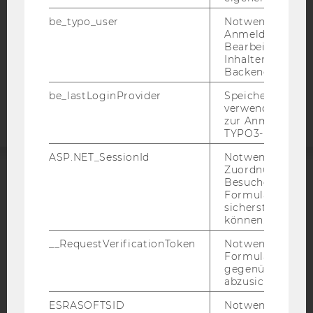
DATENSCHUTZERKLÄRUNG
STUDIENBEWERBER*INNEN UND STUDIERENDE
be_typo_user
Notwendig für d
Anmeldung und
COOKIE EINSTELLUNGEN
Bearbeitung von
Inhalten im TYP
Barrierefreiheitserklärung
Backend.
Webseite
be_lastLoginProvider
Speichert die zul
verwendete Met
zur Anmeldung f
TYPO3-Backend.
ASP.NET_SessionId
Notwendig, um 
Zuordnung von
Besucher zu
ACCREDITED BY:
Formulareingab
sicherstellen zu
EQUIS
AACSB
können.
__RequestVerificationToken
Notwendig, um 
Formulareingab
gegenüber Angri
abzusichern.
AMBA
ESRASOFTSID
Notwendig zur