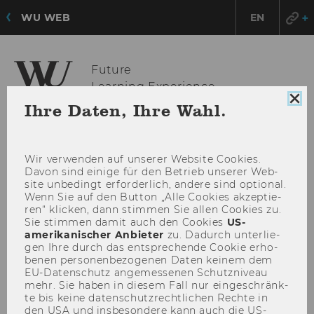
WU WEB
EN
Future
Learning Experience
HAU
Coo
MENÜ
Ihre Daten, Ihre Wahl.
Con
ÖFF
sch
Wir ver­wen­den auf un­se­rer Web­site Coo­kies.
Davon sind ei­ni­ge für den Be­trieb un­se­rer Web­
site un­be­dingt er­for­der­lich, an­de­re sind op­tio­nal.
Wenn Sie auf den But­ton „Alle Coo­kies ak­zep­tie­
ren“ kli­cken, dann stim­men Sie allen Coo­kies zu.
Sie stim­men damit auch den Coo­kies
US-​
amerikanischer An­bie­ter
zu. Da­durch un­ter­lie­
gen Ihre durch das ent­spre­chen­de Coo­kie er­ho­
be­nen per­so­nen­be­zo­ge­nen Daten kei­nem dem
EU-​Datenschutz an­ge­mes­se­nen Schutz­ni­veau
mehr. Sie haben in die­sem Fall nur ein­ge­schränk­
te bis keine da­ten­schutz­recht­li­chen Rech­te in
den USA und ins­be­son­de­re kann auch die US-​