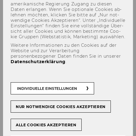
amerikanische Re­gie­rung Zu­gang zu die­sen
Daten er­lan­gen. Wenn Sie op­tio­na­le Coo­kies ab­
leh­nen möch­ten, kli­cken Sie bitte auf „Nur not­
wen­di­ge Coo­kies Ak­zep­tie­ren“. Unter „In­di­vi­du­el­le
Ein­stel­lun­gen“ fin­den Sie eine voll­stän­di­ge Über­
Rethinking Learning and
sicht aller Coo­kies und kön­nen be­stimm­te Coo­
kie Grup­pen (Web­sta­tis­tik, Mar­ke­ting) aus­wäh­len.
Teaching Spaces – physical,
Weitere Informationen zu den Cookies auf der
virtual, seamless?
Website und zur Verarbeitung
personenbezogener Daten finden Sie in unserer
Datenschutzerklärung
.
Der Inhalt dieser Seite ist aktuell nur auf
INDIVIDUELLE EINSTELLUNGEN
Englisch verfügbar.
NUR NOTWENDIGE COOKIES AKZEPTIEREN
On
November 17-18
2022 WU is hosting a two-
ALLE COOKIES AKZEPTIEREN
day conference on "Rethinking Learning and
Teaching Spaces - physical, virtual, seamless?"