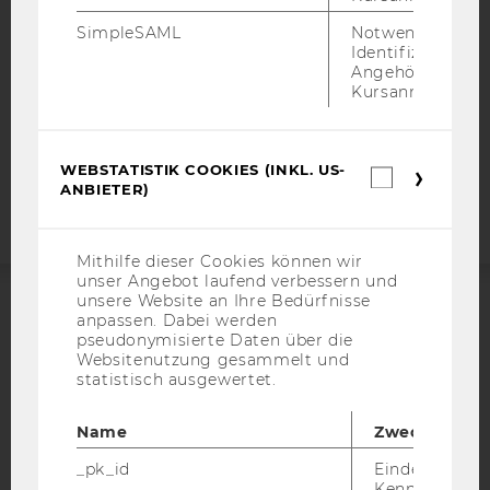
DATENSCHUTZERKLÄRUNG SOCIAL MEDIA
SimpleSAML
Notwendig zur
DATENSCHUTZERKLÄRUNG
Identifizierung 
STUDIENBEWERBER*INNEN UND STUDIERENDE
Angehörige/r für
Kursanmeldung.
COOKIE EINSTELLUNGEN
Barrierefreiheitserklärung
WEBSTATISTIK COOKIES (INKL. US-
Webseite
Webstatis
ANBIETER)
Cookies
(inkl.
US-
Anbieter)
Mithilfe dieser Cookies können wir
unser Angebot laufend verbessern und
unsere Website an Ihre Bedürfnisse
anpassen. Dabei werden
ACCREDITED BY:
pseudonymisierte Daten über die
Websitenutzung gesammelt und
EQUIS
AACSB
statistisch ausgewertet.
Name
Zweck
_pk_id
Eindeutige
Kennzeichnun