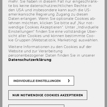
mehr. Sie haben in die­sem Fall nur ein­ge­schränk­
te bis keine da­ten­schutz­recht­li­chen Rech­te in
den USA und ins­be­son­de­re kann auch die US-​
amerikanische Re­gie­rung Zu­gang zu die­sen
Daten er­lan­gen. Wenn Sie op­tio­na­le Coo­kies ab­
leh­nen möch­ten, kli­cken Sie bitte auf „Nur not­
wen­di­ge Coo­kies Ak­zep­tie­ren“. Unter „In­di­vi­du­el­le
Ein­stel­lun­gen“ fin­den Sie eine voll­stän­di­ge Über­
Forschungsinstitut
sicht aller Coo­kies und kön­nen be­stimm­te Coo­
kie Grup­pen (Web­sta­tis­tik, Mar­ke­ting) aus­wäh­len.
Rechenintensive Methoden
Weitere Informationen zu den Cookies auf der
Website und zur Verarbeitung
personenbezogener Daten finden Sie in unserer
Datenschutzerklärung
.
Der Inhalt dieser Seite ist aktuell nur auf
Englisch verfügbar.
INDIVIDUELLE EINSTELLUNGEN
NUR NOTWENDIGE COOKIES AKZEPTIEREN
About us