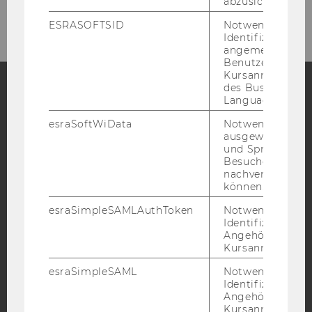
abzusichern.
E-Mail:
firm-office@wu.ac.at
ESRASOFTSID
Notwendig zur
Identifizierung 
angemeldeten
Benutzers im
Kursanmeldung
des Business
Language Center
Facebook
Instagram
Blog
esraSoftWiData
Notwendig um
ausgewählte Sp
und Sprachkurse
Besuchers
YouTube
Newsletter
Bluesky
nachverfolgen z
können.
esraSimpleSAMLAuthToken
Notwendig zur
Identifizierung 
Angehörige/r für
Kursanmeldung.
IMPRESSUM
esraSimpleSAML
Notwendig zur
BARRIEREFREIHEITSERKLÄRUNG WEBSEITE
Identifizierung 
DATENSCHUTZERKLÄRUNG
Angehörige/r für
Kursanmeldung.