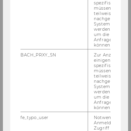
Polleres
spezifischen Inh
müssen Informa
teilweise von
nachgelagerten
System abgefra
werden. Notwen
um die Antwort 
Anfrage zuordne
Research Output
können.
The WU research information evaluation
BACH_PRXY_SN
Zur Anzeige von
system FIDES gives the overview of the
einigen WU-
spezifischen Inh
Institute's publications and projects.
müssen Informa
teilweise von
nachgelagerten
System abgefra
werden. Notwen
um die Antwort 
Cluster@WU
Anfrage zuordne
können.
high-performance infrastrcture
administration
fe_typo_user
Notwendig für d
Anmeldung und
Zugriff auf gesc