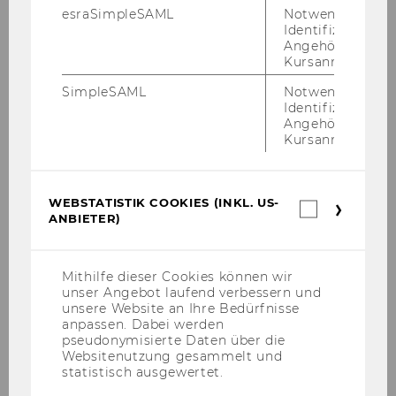
Anita Zednik (WU Vienna)
esraSimpleSAML
Notwendig zur
Identifizierung 
Angehörige/r für
Kursanmeldung.
SimpleSAML
Notwendig zur
Identifizierung 
Angehörige/r für
Workshops
Kursanmeldung.
Behavioral Public Economics Workshop
WEBSTATISTIK COOKIES (INKL. US-
Webstatis
2019
ANBIETER)
Cookies
(inkl.
US-
Anbieter)
Program BPE 2019
Mithilfe dieser Cookies können wir
unser Angebot laufend verbessern und
unsere Website an Ihre Bedürfnisse
Abstracts/Papers
anpassen. Dabei werden
pseudonymisierte Daten über die
Websitenutzung gesammelt und
Behavioral Public Economics Workshop 2018
statistisch ausgewertet.