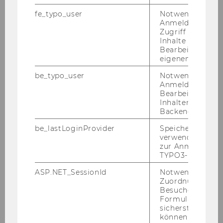
Vienna)
fe_typo_user
Notwendig für d
Ulf Zölitz
(U Zurich)
Anmeldung und
Zugriff auf gesc
Inhalte oder zur
Other participants
Bearbeitung des
eigenen Profils.
Esther Arenas-Arroyo (WU
be_typo_user
Notwendig für d
Vienna)
Anmeldung und
Bearbeitung von
Ralph Bayer (Adelaide)
Inhalten im TYP
Backend.
Linda Dezsö (U Vienna)
be_lastLoginProvider
Speichert die zul
Christine Grimm (WU Vienna)
verwendete Met
zur Anmeldung f
Kerstin Grosch (Insight Austria)
TYPO3-Backend.
Philipp Külpmann (U Vienna)
ASP.NET_SessionId
Notwendig, um 
Zuordnung von
Simone Häckl (WU Vienna)
Besucher zu
Formulareingab
Gergely Hajdu (WU Vienna)
sicherstellen zu
können.
Stefan Halbauer (WU Vienna)