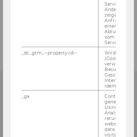
Service abzur
Andere mögli
zeigen Opt-ou
© Logo WU
Anfrage im G
einen Fehler 
Abrufen einer
vom AMP Clie
Service an.
_dc_gtm_--property-id--
Wird von Dou
(Google Tag 
verwendet, u
Besucher nach
Geschlecht o
Interessen zu
identifizieren.
_ga
Contains a r
Institute for Public Sector
generated use
Using this ID
Economics
Analytics can
returning use
Building D4, 2nd floor
website and 
data from pre
Welthandelsplatz 1
visits.