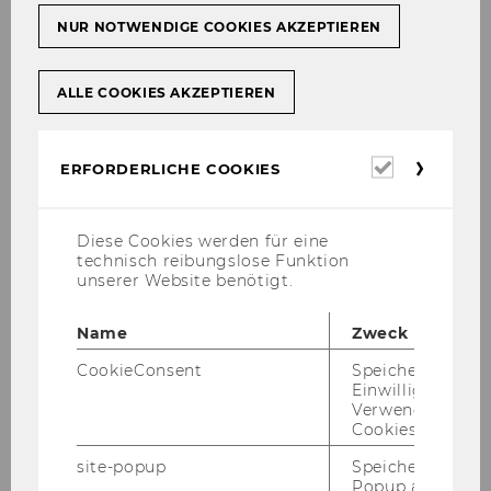
NUR NOTWENDIGE COOKIES AKZEPTIEREN
at Vienna University of Economics and
Business (WU)
from September 9 to 10, 2019
ALLE COOKIES AKZEPTIEREN
Erforderl
ERFORDERLICHE COOKIES
Cookies
Organizers
Diese Cookies werden für eine
technisch reibungslose Funktion
unserer Website benötigt.
Rupert Sausgruber (WU
Vienna)
Name
Zweck
Jean-Robert Tyran (U Vienna)
CookieConsent
Speichert Ihre
Einwilligung zur
Verwendung vo
Sponsors
Cookies.
site-popup
Speichert ob ein
Vienna University of
Popup ausgefüll