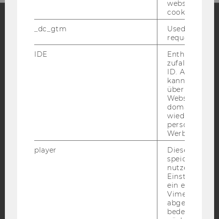
website read 
cookie.
_dc_gtm
Used to throt
Facebook
Instagram
Blog
request rate.
IDE
Enthält eine
zufallsgenerie
ID. Anhand di
YouTube
Newsletter
Bluesky
kann Google 
über verschie
Websites
domainübergr
wiedererkenn
personalisiert
Werbung auss
IMPRESSUM
player
Dieses Cooki
BARRIEREFREIHEITSERKLÄRUNG WEBSEITE
speichert
DATENSCHUTZERKLÄRUNG
nutzerspezifi
Einstellungen
DATENSCHUTZERKLÄRUNG SOCIAL MEDIA
ein eingebett
Vimeo-Video
DATENSCHUTZERKLÄRUNG
abgespielt wi
STUDIENBEWERBER*INNEN UND STUDIERENDE
bedeutet, das