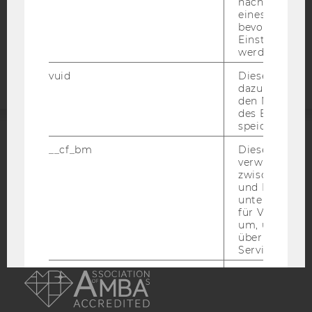
COOKIE EINSTELLUNGEN
nächsten Ans
eines Vimeo-V
bevorzugten
Barrierefreiheitserklärung
Einstellungen
Webseite
werden.
vuid
Dieser Cookie
dazu eingeset
den Nutzungs
des Benutzers
speichern.
__cf_bm
Dieses Cookie
ACCREDITED BY:
verwendet, u
zwischen Men
EQUIS
AACSB
und Bots zu
unterscheiden.
für Vimeo no
um, um gülti
über die Nutz
Service zu s
AMBA
_uetvid
Dieses Cookie
gesetzt, um d
Nutzung des 
Videoplayers 