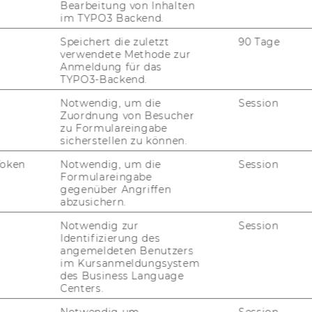
Bearbeitung von Inhalten
im TYPO3 Backend.
Speichert die zuletzt
90 Tage
verwendete Methode zur
Anmeldung für das
TYPO3-Backend.
Notwendig, um die
Session
Zuordnung von Besucher
uTube
Newsletter
Bluesky
ACCREDITED B
zu Formulareingabe
sicherstellen zu können.
EQUIS
AAC
Token
Notwendig, um die
Session
Formulareingabe
gegenüber Angriffen
abzusichern.
G WEBSEITE
Notwendig zur
Session
Identifizierung des
angemeldeten Benutzers
IAL MEDIA
im Kursanmeldungsystem
des Business Language
UDIENBEWERBER*INNEN
Centers.