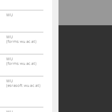
WU
WU
(forms.wu.ac.at)
Y:
SB
AMBA
WU
(forms.wu.ac.at)
WU
(esrasoft.wu.ac.at)