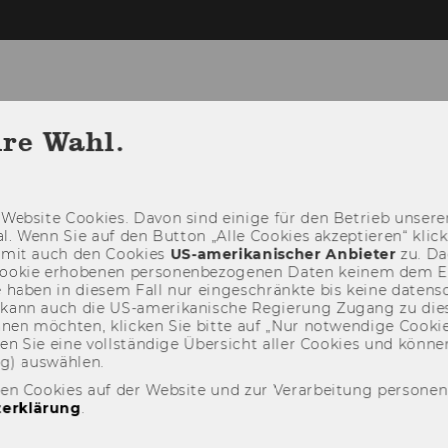
Insurance
hre Wahl.
AKTUELLES
MITARBEITER/INNEN
LEH
Web­site Coo­kies. Davon sind ei­ni­ge für den Be­trieb un­se­rer
­nal. Wenn Sie auf den But­ton „Alle Coo­kies ak­zep­tie­ren“ kli
damit auch den Coo­kies
US-​amerikanischer An­bie­ter
zu. Da­
oo­kie er­ho­be­nen per­so­nen­be­zo­ge­nen Daten kei­nem dem 
haben in die­sem Fall nur ein­ge­schränk­te bis keine da­ten­sc
e kann auch die US-​amerikanische Re­gie­rung Zu­gang zu die
eh­nen möch­ten, kli­cken Sie bitte auf „Nur not­wen­di­ge Coo­kies
fin­den Sie eine voll­stän­di­ge Über­sicht aller Coo­kies und kön
ng) aus­wäh­len.
den Cookies auf der Website und zur Verarbeitung persone
erklärung
.