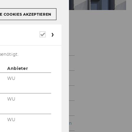
E COOKIES AKZEPTIEREN
Erforderliche
Cookies
Mitarbeiter/innen
benötigt.
Wissenschaftler/innen
Anbieter
Visiting Faculty
WU
Externe Lehrbeauftragte
WU
Studienassistent/innen
WU
Departmentadministration