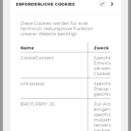
Erforderl
ERFORDERLICHE COOKIES
Cookies
In­sti­tu­te for Trans­port and Lo­gistics Ma­nage­
ment
Diese Cookies werden für eine
WU | Vi­en­na Uni­ver­si­ty of Eco­no­mics and Busi­
technisch reibungslose Funktion
ness
unserer Website benötigt.
Welt­han­dels­platz 1 | Buil­ding D1
Name
Zweck
A- 1020 Vi­en­na
CookieConsent
Speichert Ihre
Email:
ERS2016@wu.ac.at
Einwilligung zur
Verwendung vo
Cookies.
site-popup
Speichert ob ein
Popup ausgefüll
geschlossen wur
ERS2016
BACH_PRXY_ID
Zur Anzeige von
einigen WU-
spezifischen Inh
müssen Informa
About the Conference
teilweise von
nachgelagerten