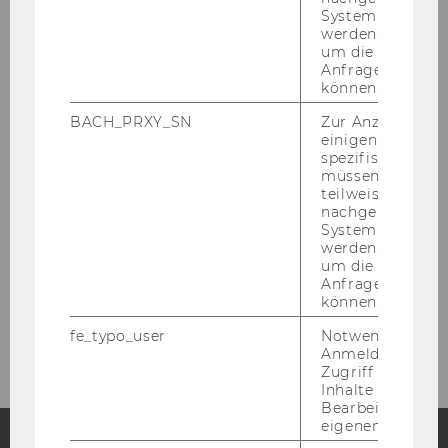
Programme
System abgefra
werden. Notwen
um die Antwort 
Sign up
Anfrage zuordne
können.
Location
BACH_PRXY_SN
Zur Anzeige von
einigen WU-
spezifischen Inh
Call for Papers
müssen Informa
teilweise von
nachgelagerten
Accommodation
System abgefra
werden. Notwen
um die Antwort 
Committee
Anfrage zuordne
können.
Contact
fe_typo_user
Notwendig für d
Anmeldung und
Zugriff auf gesc
Inhalte oder zur
Bearbeitung des
eigenen Profils.