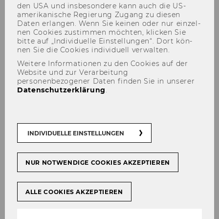
den USA und ins­be­son­de­re kann auch die US-​
amerikanische Re­gie­rung Zu­gang zu die­sen
Daten er­lan­gen. Wenn Sie kei­nen oder nur ein­zel­
nen Coo­kies zu­stim­men möch­ten, kli­cken Sie
bitte auf „In­di­vi­du­el­le Ein­stel­lun­gen“. Dort kön­
Contact
nen Sie die Coo­kies in­di­vi­du­ell ver­wal­ten.
Weitere Informationen zu den Cookies auf der
Website und zur Verarbeitung
personenbezogener Daten finden Sie in unserer
Datenschutzerklärung
.
INDIVIDUELLE EINSTELLUNGEN
NUR NOTWENDIGE COOKIES AKZEPTIEREN
ALLE COOKIES AKZEPTIEREN
Buil­ding D1