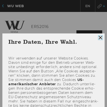
WU WEB
EN
ERS2016
HAU
MENÜ
Coo
Ihre Daten, Ihre Wahl.
ÖFF
Con
sch
Wir ver­wen­den auf un­se­rer Web­site Coo­kies.
Davon sind ei­ni­ge für den Be­trieb un­se­rer Web­
site un­be­dingt er­for­der­lich, an­de­re sind op­tio­nal.
Wenn Sie auf den But­ton „Alle Coo­kies ak­zep­tie­
ren“ kli­cken, dann stim­men Sie allen Coo­kies zu.
Sie stim­men damit auch den Coo­kies
US-​
amerikanischer An­bie­ter
zu. Da­durch un­ter­lie­
gen Ihre durch das ent­spre­chen­de Coo­kie er­ho­
be­nen per­so­nen­be­zo­ge­nen Daten kei­nem dem
EU-​Datenschutz an­ge­mes­se­nen Schutz­ni­veau
mehr. Sie haben in die­sem Fall nur ein­ge­schränk­
te bis keine da­ten­schutz­recht­li­chen Rech­te in