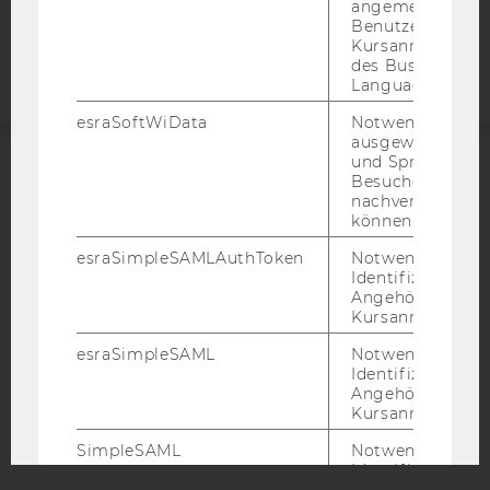
Barrierefreiheitserklärung
angemeldeten
Benutzers im
Webseite
Kursanmeldung
des Business
Language Center
esraSoftWiData
Notwendig um
ausgewählte Sp
und Sprachkurse
Besuchers
ACCREDITED BY:
nachverfolgen z
können.
EQUIS
AACSB
esraSimpleSAMLAuthToken
Notwendig zur
Identifizierung 
Angehörige/r für
Kursanmeldung.
AMBA
esraSimpleSAML
Notwendig zur
Identifizierung 
Angehörige/r für
Kursanmeldung.
SimpleSAML
Notwendig zur
Identifizierung 