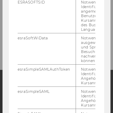
ESRASOFTSID
Notwendig zur
Identifizierung 
Call for Papers
angemeldeten
Benutzers im
Kursanmeldung
Accommodation
des Business
Language Center
Committee
esraSoftWiData
Notwendig um
ausgewählte Sp
und Sprachkurse
Contact
Besuchers
nachverfolgen z
können.
esraSimpleSAMLAuthToken
Notwendig zur
Identifizierung 
Angehörige/r für
Kursanmeldung.
Facebook
Instagram
Blog
esraSimpleSAML
Notwendig zur
Identifizierung 
Angehörige/r für
Kursanmeldung.
YouTube
Newsletter
Bluesky