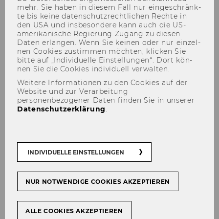
mehr. Sie haben in die­sem Fall nur ein­ge­schränk­
te bis keine da­ten­schutz­recht­li­chen Rech­te in
den USA und ins­be­son­de­re kann auch die US-​
amerikanische Re­gie­rung Zu­gang zu die­sen
Daten er­lan­gen. Wenn Sie kei­nen oder nur ein­zel­
About the Conference
nen Coo­kies zu­stim­men möch­ten, kli­cken Sie
bitte auf „In­di­vi­du­el­le Ein­stel­lun­gen“. Dort kön­
nen Sie die Coo­kies in­di­vi­du­ell ver­wal­ten.
Weitere Informationen zu den Cookies auf der
Website und zur Verarbeitung
Wel­co­me to ERS 2016!
personenbezogener Daten finden Sie in unserer
Datenschutzerklärung
.
INDIVIDUELLE EINSTELLUNGEN
NUR NOTWENDIGE COOKIES AKZEPTIEREN
ALLE COOKIES AKZEPTIEREN