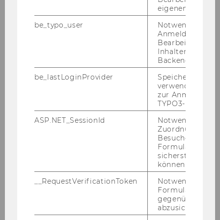
eigenen Profils.
be_typo_user
Notwendig für d
Anmeldung und
We look for­ward to see­ing you in Vi­en­na!
Bearbeitung von
Inhalten im TYP
Backend.
be_lastLoginProvider
Speichert die zul
verwendete Met
zur Anmeldung f
ERS2016
TYPO3-Backend.
ASP.NET_SessionId
Notwendig, um 
Zuordnung von
About the Conference
Besucher zu
Formulareingab
sicherstellen zu
Programme
können.
__RequestVerificationToken
Notwendig, um 
Sign up
Formulareingab
gegenüber Angri
abzusichern.
Location