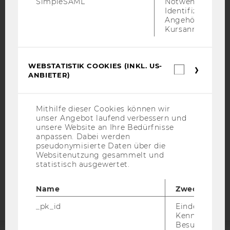
SimpleSAML
Notwendig zur
Identifizierung 
Angehörige/r für
Kursanmeldung.
IMPRESSUM
WEBSTATISTIK COOKIES (INKL. US-
BARRIEREFREIHEITSERKLÄRUNG WEBSEITE
Webstatis
ANBIETER)
Cookies
DATENSCHUTZERKLÄRUNG
(inkl.
US-
DATENSCHUTZERKLÄRUNG SOCIAL MEDIA
Anbieter)
Mithilfe dieser Cookies können wir
DATENSCHUTZERKLÄRUNG
unser Angebot laufend verbessern und
STUDIENBEWERBER*INNEN UND STUDIERENDE
unsere Website an Ihre Bedürfnisse
anpassen. Dabei werden
COOKIE EINSTELLUNGEN
pseudonymisierte Daten über die
Websitenutzung gesammelt und
statistisch ausgewertet.
Barrierefreiheitserklärung
Webseite
Name
Zweck
_pk_id
Eindeutige
Kennzeichnun
Besuchers du