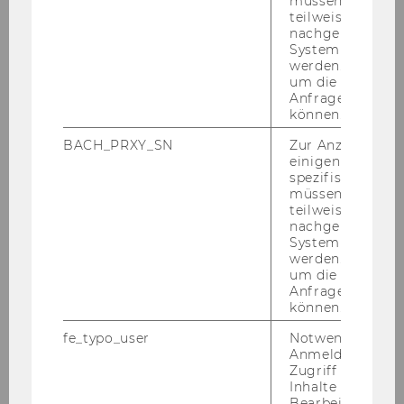
müssen Informa
After the great suc­ces of this year's ERS 2015 at
teilweise von
CBS – Co­pen­ha­gen Busi­ness School, we are
nachgelagerten
loo­king for­ward to an ex­ci­ting con­fe­rence and
System abgefra
werden. Notwen
mee­ting many of you next year in Vi­en­na! The
um die Antwort 
cor­re­spon­ding call for paper is now avail­
Anfrage zuordne
able here.
können.
BACH_PRXY_SN
Zur Anzeige von
This is a con­fe­rence joint­ly or­ga­ni­zed by CSCMP
einigen WU-
and WU in co­ope­ra­ti­on with the Jour­nal of
spezifischen Inh
müssen Informa
Busi­ness Lo­gistics (JBL). For fur­ther in­for­ma­ti­
teilweise von
on, plea­se con­tact the or­ga­ni­zing com­mi­tee via
nachgelagerten
mail (
ers2016@wu.ac.at
).
System abgefra
werden. Notwen
um die Antwort 
More in­for­ma­ti­on on JBL at the fol­lo­wing web­
Anfrage zuordne
sites:
können.
fe_typo_user
Notwendig für d
Anmeldung und
Zugriff auf gesc
Inhalte oder zur
Bearbeitung des