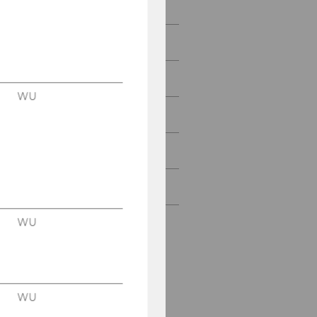
People
Research
Study
WU
Events
Intranet Login
Intranet
WU
WU