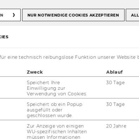
EN
NUR NOTWENDIGE COOKIES AKZEPTIEREN
ALL
IES
ion by Jesus
ür eine technisch reibungslose Funktion unserer Website 
esma
Zweck
Ablauf
Speichert Ihre
30 Tage
Einwilligung zur
Verwendung von Cookies.
Speichert ob ein Popup
30 Tage
ausgefüllt oder
geschlossen wurde.
Zur Anzeige von einigen
20 Jahre
WU-spezifischen Inhalten
müssen Informationen