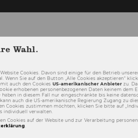
hre Wahl.
PARTMENT
NEWS
PEOPLE
RESEARCH
ANET
Web­site Coo­kies. Davon sind ei­ni­ge für den Be­trieb un­se­rer
­nal. Wenn Sie auf den But­ton „Alle Coo­kies ak­zep­tie­ren“ kli
damit auch den Coo­kies
US-​amerikanischer An­bie­ter
zu. Da­
oo­kie er­ho­be­nen per­so­nen­be­zo­ge­nen Daten kei­nem dem 
haben in die­sem Fall nur ein­ge­schränk­te bis keine da­ten­sc
e kann auch die US-​amerikanische Re­gie­rung Zu­gang zu die
n Coo­kies zu­stim­men möch­ten, kli­cken Sie bitte auf „In­di­vi­d
n­di­vi­du­ell ver­wal­ten.
den Cookies auf der Website und zur Verarbeitung persone
erklärung
.