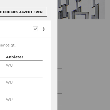
E COOKIES AKZEPTIEREN
Erforderliche
Cookies
benötigt.
Volkswirtschaft
Anbieter
WU
Home
WU
About the Department
News
WU