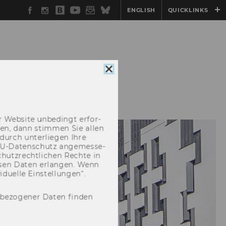
Facebook
Instagram
WU
YouTube
Newsletter
Bluesky
ENGLISH
QUICKLINKS
Blog
Cookie
Consent
STUDY
EVENTS
schließen
 Web­site un­be­dingt er­for­
­cken, dann stim­men Sie allen
durch un­ter­lie­gen Ihre
EU-​Datenschutz an­ge­mes­se­
hutz­recht­li­chen Rech­te in
­sen Daten er­lan­gen. Wenn
u­el­le Ein­stel­lun­gen“.
nbezogener Daten finden