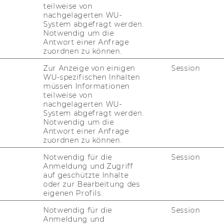
teilweise von
nachgelagerten WU-
d in Na­tu­re Com­mu­ni­ca­ti­ons ex­
System abgefragt werden.
ensed noc­turnal lu­mi­no­si­ty data
Notwendig um die
Antwort einer Anfrage
urban in­fra­st­ruc­tu­re in­for­ma­ti­
zuordnen zu können.
­ty me­a­su­re­ment.
Zur Anzeige von einigen
Session
WU-spezifischen Inhalten
müssen Informationen
Cua­res­ma: "Night­ti­me sa­tel­li­te data com­bi­
teilweise von
nachgelagerten WU-
­ruc­tu­re in­for­ma­ti­on can help im­pro­ve
System abgefragt werden.
Notwendig um die
Antwort einer Anfrage
su­re­ment of po­ver­ty at a high level of spa­ti­al
zuordnen zu können.
m­bi­nes night­ti­me lu­mi­no­si­ty data from sa­
Notwendig für die
Session
foot­print in­for­ma­ti­on. The in­ter­di­sci­pli­na­
Anmeldung und Zugriff
 in­clu­des Jesus Cres­po Cua­res­ma, pro­vi­de
auf geschützte Inhalte
res de­ve­lo­ped have pre­dic­ti­ve power for in­
oder zur Bearbeitung des
eigenen Profils.
of spa­ti­al dis­ag­gre­ga­ti­on.
Notwendig für die
Session
Anmeldung und