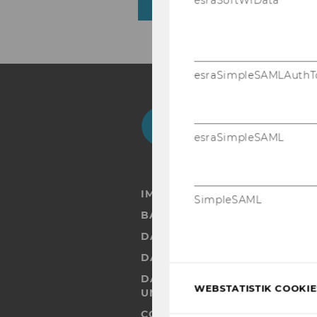
esraSoftWiData
ZURÜCK ZUR ÜBERSICHT
esraSimpleSAMLAuthT
Facebook
Instagram
Blog
Yo
esraSimpleSAML
IMPRESSUM
SimpleSAML
BARRIEREFREIHEITSERKLÄRUN
DATENSCHUTZERKLÄRUNG
DATENSCHUTZERKLÄRUNG SOC
DATENSCHUTZERKLÄRUNG ST
WEBSTATISTIK COOKIES
UND STUDIERENDE
COOKIE EINSTELLUNGEN