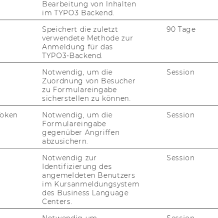
t lässt sich an nächt­li­chen Sa­tel­li­ten­bil­
Bearbeitung von Inhalten
im TYPO3 Backend.
Speichert die zuletzt
90 Tage
Armut lässt sich an nächt­li­chen Sa­tel­li­ten­
verwendete Methode zur
Anmeldung für das
TYPO3-Backend.
2:
Damit lässt sich Armut an Sa­tel­li­ten­bil­
Notwendig, um die
Session
Zuordnung von Besucher
:
Was der Blick auf die nächt­li­che Erde
zu Formulareingabe
sicherstellen zu können.
Token
Notwendig, um die
Session
22:
Nächt­li­che Sa­tel­li­ten­bil­der zei­gen
Formulareingabe
gegenüber Angriffen
abzusichern.
022:
Nächt­li­che Sa­tel­li­ten­bil­der zei­gen
Notwendig zur
Session
Identifizierung des
ck aus dem All - Nacht­sa­tel­li­ten­bil­der zei­
angemeldeten Benutzers
im Kursanmeldungsystem
des Business Language
Centers.