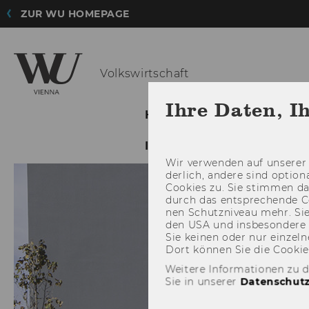
ZUR WU HOMEPAGE
Volkswirtschaft
Ihre Daten, I
HOME
ABOUT THE DE
INTRANET LOGIN
INTR
Wir ver­wen­den auf un­se­rer 
der­lich, an­de­re sind op­tio
Coo­kies zu. Sie stim­men 
durch das ent­spre­chen­de C
nen Schutz­ni­veau mehr. Sie 
den USA und ins­be­son­de­r
Sie kei­nen oder nur ein­zel­ne
Dort kön­nen Sie die Coo­kies i
Weitere Informationen zu 
Sie in unserer
Datenschutz