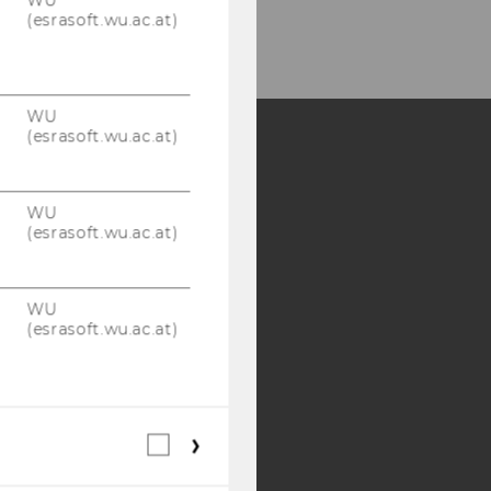
WU
(esrasoft.wu.ac.at)
WU
(esrasoft.wu.ac.at)
Y:
WU
SB
AMBA
(esrasoft.wu.ac.at)
WU
(esrasoft.wu.ac.at)
Webstatistik
Cookies
(inkl.