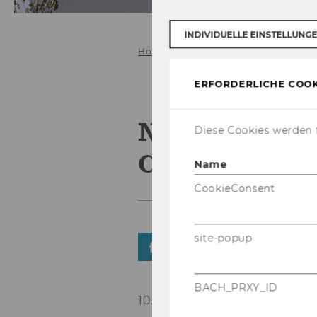
INDIVIDUELLE EINSTELLUNG
Home
ERFORDERLICHE COOK
New publicat
Diese Cookies werden f
Crespo Cuar
Name
CookieConsent
site-popup
TEILEN
TEILEN
BACH_PRXY_ID
10. Mai 2022