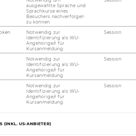
Notwendig um
Session
ausgewählte Sprache und
Sprachkurse eines
Besuchers nachverfolgen
zu können.
oken
Notwendig zur
Session
Identifizierung als WU-
Angehörige/r für
uTube
Newsletter
Bluesky
Kursanmeldung.
ACCREDITED B
Notwendig zur
Session
EQUIS
AAC
Identifizierung als WU-
Angehörige/r für
Kursanmeldung.
Notwendig zur
Session
Identifizierung als WU-
G WEBSEITE
Angehörige/r für
Kursanmeldung.
IAL MEDIA
UDIENBEWERBER*INNEN
 (INKL. US-ANBIETER)