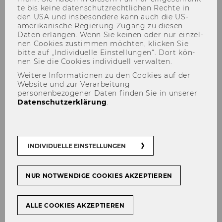
te bis keine da­ten­schutz­recht­li­chen Rech­te in
den USA und ins­be­son­de­re kann auch die US-​
amerikanische Re­gie­rung Zu­gang zu die­sen
Daten er­lan­gen. Wenn Sie kei­nen oder nur ein­zel­
nen Coo­kies zu­stim­men möch­ten, kli­cken Sie
bitte auf „In­di­vi­du­el­le Ein­stel­lun­gen“. Dort kön­
Lea Steininger via Der
nen Sie die Coo­kies in­di­vi­du­ell ver­wal­ten.
Standard: "Die staatliche
Weitere Informationen zu den Cookies auf der
Website und zur Verarbeitung
Nicht-Möglichkeit der
personenbezogener Daten finden Sie in unserer
Intervention"
Datenschutzerklärung
.
INDIVIDUELLE EINSTELLUNGEN
TEILEN
TEILEN
NUR NOTWENDIGE COOKIES AKZEPTIEREN
15. April 2022
ALLE COOKIES AKZEPTIEREN
Lea Stei­nin­ger ant­wor­tet Fi­nanz­mi­nis­