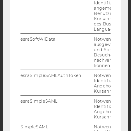
Identifizierung 
YouTube
Newsletter
Bluesky
angemeldeten
Benutzers im
Kursanmeldung
des Business
Language Center
esraSoftWiData
Notwendig um
IMPRESSUM
ausgewählte Sp
BARRIEREFREIHEITSERKLÄRUNG WEBSEITE
und Sprachkurse
Besuchers
DATENSCHUTZERKLÄRUNG
nachverfolgen z
können.
DATENSCHUTZERKLÄRUNG SOCIAL MEDIA
esraSimpleSAMLAuthToken
Notwendig zur
DATENSCHUTZERKLÄRUNG
Identifizierung 
STUDIENBEWERBER*INNEN UND STUDIERENDE
Angehörige/r für
COOKIE EINSTELLUNGEN
Kursanmeldung.
esraSimpleSAML
Notwendig zur
Barrierefreiheitserklärung
Identifizierung 
Angehörige/r für
Webseite
Kursanmeldung.
SimpleSAML
Notwendig zur