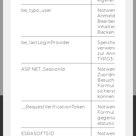
eigenen Profils.
Research
be_typo_user
Notwendig für d
Anmeldung und
Bearbeitung von
Study
Inhalten im TYP
Backend.
Events
be_lastLoginProvider
Speichert die zul
verwendete Met
Intranet Login
zur Anmeldung f
TYPO3-Backend.
Intranet
ASP.NET_SessionId
Notwendig, um 
Zuordnung von
Besucher zu
Formulareingab
sicherstellen zu
können.
__RequestVerificationToken
Notwendig, um 
Formulareingab
Facebook
Instagram
Blog
gegenüber Angri
abzusichern.
ESRASOFTSID
Notwendig zur