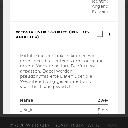
Identifizierung 
Angehörige/r für
Kursanmeldung.
ACCREDITED BY:
WEBSTATISTIK COOKIES (INKL. US-
EQUIS
AACSB
Webstatis
ANBIETER)
Cookies
(inkl.
US-
Anbieter)
Mithilfe dieser Cookies können wir
unser Angebot laufend verbessern und
AMBA
unsere Website an Ihre Bedürfnisse
anpassen. Dabei werden
pseudonymisierte Daten über die
Websitenutzung gesammelt und
statistisch ausgewertet.
Name
Zweck
_pk_id
Eindeutige
Kennzeichnun
Besuchers du
© 2026 WIRTSCHAFTSUNIVERSITÄT WIEN
Matomo.
#19882