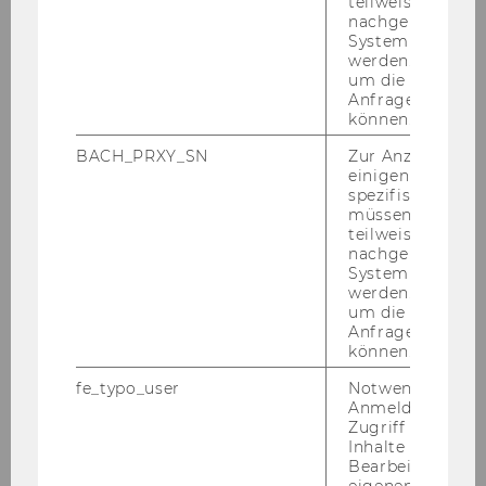
nach­zu­le­sen in "Der Stan­dard" vom 14. April
teilweise von
nachgelagerten
2022
System abgefra
werden. Notwen
um die Antwort 
Anfrage zuordne
ZURÜCK ZUR ÜBERSICHT
können.
BACH_PRXY_SN
Zur Anzeige von
einigen WU-
spezifischen Inh
Volkswirtschaft
müssen Informa
teilweise von
nachgelagerten
System abgefra
Home
werden. Notwen
um die Antwort 
Anfrage zuordne
About the Department
können.
fe_typo_user
Notwendig für d
News
Anmeldung und
Zugriff auf gesc
Inhalte oder zur
People
Bearbeitung des