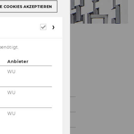
E COOKIES AKZEPTIEREN
Erforderliche
Cookies
benötigt.
Anbieter
WU
Volkswirtschaft
WU
Home
WU
About the Department