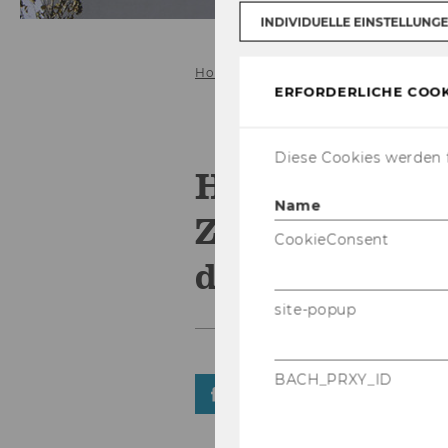
INDIVIDUELLE EINSTELLUNG
Home
ERFORDERLICHE COOK
Diese Cookies werden f
Harald Oberh
Name
Zeitung: "Und
CookieConsent
doch"
site-popup
BACH_PRXY_ID
TEILEN
TEILEN