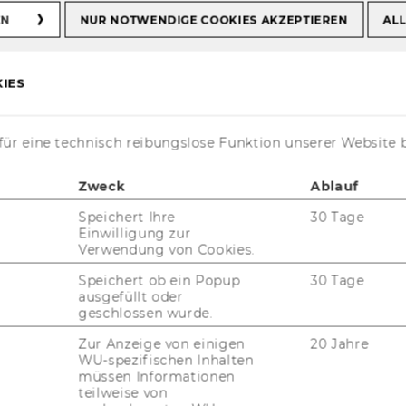
EN
NUR NOTWENDIGE COOKIES AKZEPTIEREN
ALL
IES
ür eine technisch reibungslose Funktion unserer Website 
ofer via Wiener
Zweck
Ablauf
 sie bewegt sich
Speichert Ihre
30 Tage
Einwilligung zur
Verwendung von Cookies.
Speichert ob ein Popup
30 Tage
ausgefüllt oder
geschlossen wurde.
Zur Anzeige von einigen
20 Jahre
WU-spezifischen Inhalten
müssen Informationen
teilweise von