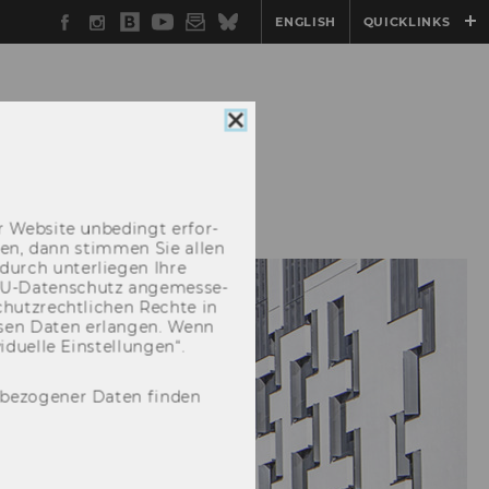
Facebook
Instagram
WU
YouTube
Newsletter
Bluesky
ENGLISH
QUICKLINKS
Blog
Cookie
Consent
schließen
STUDY
EVENTS
 Web­site un­be­dingt er­for­
­cken, dann stim­men Sie allen
durch un­ter­lie­gen Ihre
EU-​Datenschutz an­ge­mes­se­
hutz­recht­li­chen Rech­te in
­sen Daten er­lan­gen. Wenn
u­el­le Ein­stel­lun­gen“.
nbezogener Daten finden