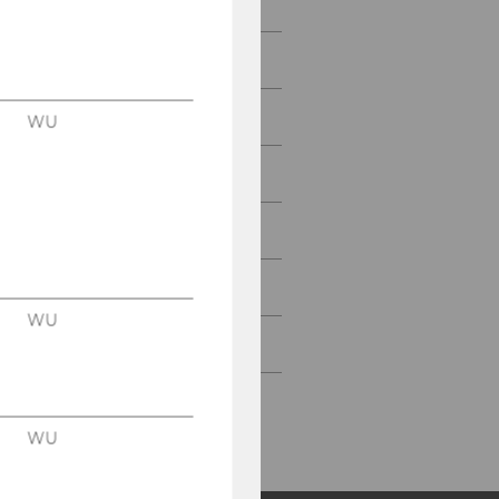
News
People
Research
WU
Study
Events
Intranet Login
WU
Intranet
WU