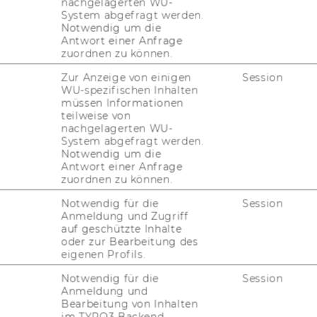
nachgelagerten WU-
System abgefragt werden.
Notwendig um die
Antwort einer Anfrage
zuordnen zu können.
n der Sank­ti­ons­fra­ge nicht ge­
Zur Anzeige von einigen
Session
­tig auf­tre­ten, wird Putin dies zu
WU-spezifischen Inhalten
­zen"
müssen Informationen
teilweise von
nachgelagerten WU-
System abgefragt werden.
tung" vom 8. April 2022
Notwendig um die
Antwort einer Anfrage
zuordnen zu können.
Notwendig für die
Session
Anmeldung und Zugriff
auf geschützte Inhalte
oder zur Bearbeitung des
eigenen Profils.
Notwendig für die
Session
Anmeldung und
Bearbeitung von Inhalten
im TYPO3 Backend.