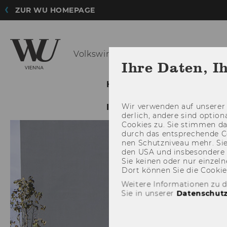
ZUR WU HOMEPAGE
Volkswirtschaft
Ihre Daten, I
HOME
ABOUT THE DE
Wir ver­wen­den auf un­se­rer 
INTRANET LOGIN
INTR
der­lich, an­de­re sind op­tio
Coo­kies zu. Sie stim­men 
durch das ent­spre­chen­de C
nen Schutz­ni­veau mehr. Sie 
den USA und ins­be­son­de­r
Sie kei­nen oder nur ein­zel­ne
Dort kön­nen Sie die Coo­kies i
Weitere Informationen zu 
Sie in unserer
Datenschutz