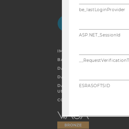
be_lastLoginProvider
Facebook
Instagram
Blog
Yo
ASP.NET_SessionId
IMPRESSUM
BARRIEREFREIHEITSERKLÄRUN
__RequestVerification
DATENSCHUTZERKLÄRUNG
DATENSCHUTZERKLÄRUNG SOC
DATENSCHUTZERKLÄRUNG ST
ESRASOFTSID
UND STUDIERENDE
COOKIE EINSTELLUNGEN
Barrierefreiheitserklärung
Webseite
esraSoftWiData