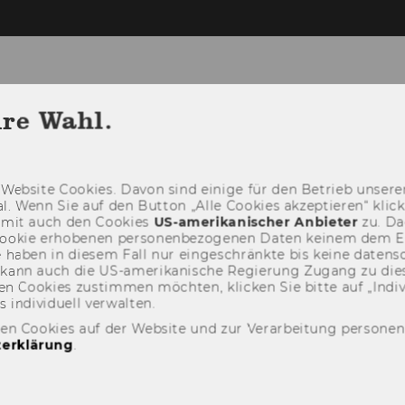
hre Wahl.
PARTMENT
NEWS
PEOPLE
RESEARCH
Web­site Coo­kies. Davon sind ei­ni­ge für den Be­trieb un­se­rer
ANET
­nal. Wenn Sie auf den But­ton „Alle Coo­kies ak­zep­tie­ren“ kli
damit auch den Coo­kies
US-​amerikanischer An­bie­ter
zu. Da­
oo­kie er­ho­be­nen per­so­nen­be­zo­ge­nen Daten kei­nem dem 
haben in die­sem Fall nur ein­ge­schränk­te bis keine da­ten­sc
e kann auch die US-​amerikanische Re­gie­rung Zu­gang zu die
n Coo­kies zu­stim­men möch­ten, kli­cken Sie bitte auf „In­di­vi­d
n­di­vi­du­ell ver­wal­ten.
den Cookies auf der Website und zur Verarbeitung persone
erklärung
.