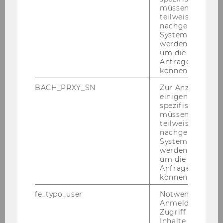
müssen Informa
nach­zu­le­sen in "WOMAN" vom 31. März 2022
teilweise von
nachgelagerten
System abgefra
werden. Notwen
um die Antwort 
ZURÜCK ZUR ÜBERSICHT
Anfrage zuordne
können.
BACH_PRXY_SN
Zur Anzeige von
einigen WU-
Volkswirtschaft
spezifischen Inh
müssen Informa
teilweise von
nachgelagerten
Home
System abgefra
werden. Notwen
um die Antwort 
About the Department
Anfrage zuordne
können.
News
fe_typo_user
Notwendig für d
Anmeldung und
People
Zugriff auf gesc
Inhalte oder zur