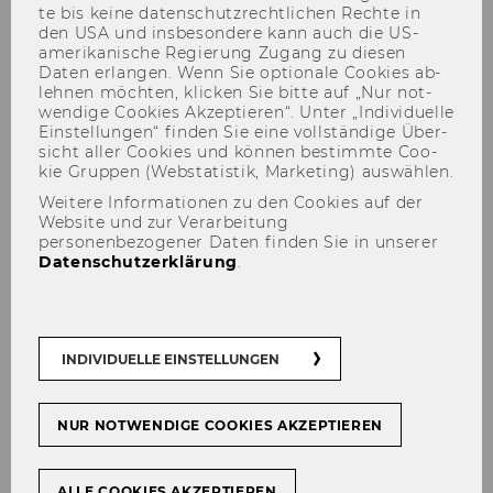
te bis keine da­ten­schutz­recht­li­chen Rech­te in
den USA und ins­be­son­de­re kann auch die US-​
amerikanische Re­gie­rung Zu­gang zu die­sen
Daten er­lan­gen. Wenn Sie op­tio­na­le Coo­kies ab­
leh­nen möch­ten, kli­cken Sie bitte auf „Nur not­
wen­di­ge Coo­kies Ak­zep­tie­ren“. Unter „In­di­vi­du­el­le
Finanzen & Inflation
Ein­stel­lun­gen“ fin­den Sie eine voll­stän­di­ge Über­
sicht aller Coo­kies und kön­nen be­stimm­te Coo­
kie Grup­pen (Web­sta­tis­tik, Mar­ke­ting) aus­wäh­len.
Weitere Informationen zu den Cookies auf der
Website und zur Verarbeitung
personenbezogener Daten finden Sie in unserer
TEILEN
TEILEN
Datenschutzerklärung
.
31. März 2022
INDIVIDUELLE EINSTELLUNGEN
Aus frau­en­po­li­ti­scher Per­spek­ti­ve
muss und kann man viel an­ders ma­
NUR NOTWENDIGE COOKIES AKZEPTIEREN
chen
ALLE COOKIES AKZEPTIEREN