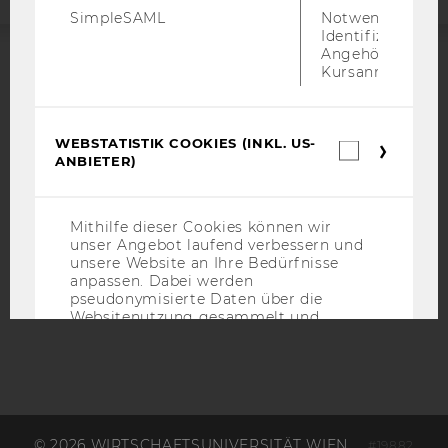
SimpleSAML
Notwendig zur
Identifizierung 
Angehörige/r für
Kursanmeldung.
ACCREDITED BY:
EQUIS
AACSB
WEBSTATISTIK COOKIES (INKL. US-
Webstatis
ANBIETER)
Cookies
(inkl.
US-
Anbieter)
Mithilfe dieser Cookies können wir
AMBA
unser Angebot laufend verbessern und
unsere Website an Ihre Bedürfnisse
anpassen. Dabei werden
pseudonymisierte Daten über die
Websitenutzung gesammelt und
statistisch ausgewertet.
Name
Zweck
_pk_id
Eindeutige
Kennzeichnun
© 2026 WIRTSCHAFTSUNIVERSITÄT WIEN
#19882