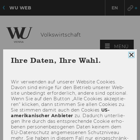
WU WEB
EN
Volkswirtschaft
HAU
MENÜ
ÖFF
Coo
Ihre Daten, Ihre Wahl.
Con
sch
Wir ver­wen­den auf un­se­rer Web­site Coo­kies.
Davon sind ei­ni­ge für den Be­trieb un­se­rer Web­
site un­be­dingt er­for­der­lich, an­de­re sind op­tio­nal.
Wenn Sie auf den But­ton „Alle Coo­kies ak­zep­tie­
ren“ kli­cken, dann stim­men Sie allen Coo­kies zu.
Sie stim­men damit auch den Coo­kies
US-​
amerikanischer An­bie­ter
zu. Da­durch un­ter­lie­
gen Ihre durch das ent­spre­chen­de Coo­kie er­ho­
be­nen per­so­nen­be­zo­ge­nen Daten kei­nem dem
EU-​Datenschutz an­ge­mes­se­nen Schutz­ni­veau
mehr. Sie haben in die­sem Fall nur ein­ge­schränk­