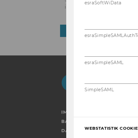
esraSoftWiData
indem sie von all­ge­mei­nen 
ZURÜCK ZUR ÜBERSICHT
esraSimpleSAMLAuthT
esraSimpleSAML
Facebook
Instagram
Blog
Yo
SimpleSAML
IMPRESSUM
BARRIEREFREIHEITSERKLÄRUN
WEBSTATISTIK COOKIES
DATENSCHUTZERKLÄRUNG