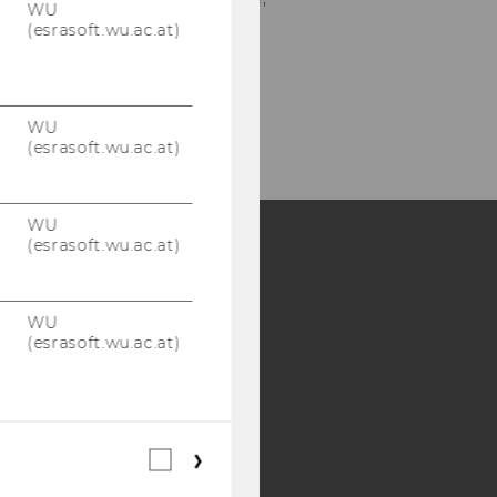
WU
(esrasoft.wu.ac.at)
WU
(esrasoft.wu.ac.at)
WU
(esrasoft.wu.ac.at)
Y:
SB
AMBA
WU
(esrasoft.wu.ac.at)
Webstatistik
Cookies