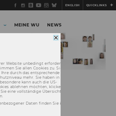
Facebook
Instagram
WU
YouTube
Newsletter
Bluesky
ENGLISH
QUICKLINKS
Blog
MEINE WU
NEWS
Cookie
Consent
schließen
r Web­site un­be­dingt er­for­der­lich, an­de­
stim­men Sie allen Coo­kies zu. Sie stim­
n Ihre durch das ent­spre­chen­de Coo­kie er­
chutz­ni­veau mehr. Sie haben in die­sem
­be­son­de­re kann auch die US-​
kies ab­leh­nen möch­ten, kli­cken Sie bitte
n Sie eine voll­stän­di­ge Über­sicht aller
n.
enbezogener Daten finden Sie in unserer