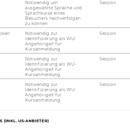
Notwendig um
Session
Lehr- und Ver­wal­tungs­auf­ga­ben ent­las­tet wer­den.
ausgewählte Sprache und
Sprachkurse eines
Besuchers nachverfolgen
zu können.
oken
Notwendig zur
Session
Identifizierung als WU-
Angehörige/r für
Kursanmeldung.
Notwendig zur
Session
Identifizierung als WU-
Angehörige/r für
uTube
Newsletter
Bluesky
ACCREDITED B
Kursanmeldung.
EQUIS
AAC
Notwendig zur
Session
Identifizierung als WU-
Angehörige/r für
Kursanmeldung.
G WEBSEITE
 (INKL. US-ANBIETER)