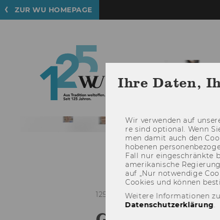
ZUR WU HOMEPAGE
Ihre Daten, I
125
Wir ver­wen­den auf un­se­re
re sind op­tio­nal. Wenn Si
Jahre
men damit auch den Coo­
WU
ho­be­nen per­so­nen­be­zo
Fall nur ein­ge­schränk­te 
amerikanische Re­gie­rung 
auf „Nur not­wen­di­ge Coo­ki
Coo­kies und kön­nen be­sti
125 JAHRE WU
Weitere Informationen zu
Datenschutzerklärung
.
Geschlechter