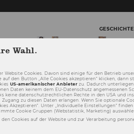
GESCHICHTE
hre Wahl.
r Web­site Coo­kies. Davon sind ei­ni­ge für den Be­trieb un­se­re
e auf den But­ton „Alle Coo­kies ak­zep­tie­ren“ kli­cken, dann 
kies
US-​amerikanischer An­bie­ter
zu. Da­durch un­ter­lie­ge
­ge­nen Daten kei­nem dem EU-​Datenschutz an­ge­mes­se­nen S
bis keine da­ten­schutz­recht­li­chen Rech­te in den USA und ins
Zu­gang zu die­sen Daten er­lan­gen. Wenn Sie op­tio­na­le Coo­
es Ak­zep­tie­ren“. Unter „In­di­vi­du­el­le Ein­stel­lun­gen“ fin­de
mm­te Coo­kie Grup­pen (Web­sta­tis­tik, Mar­ke­ting) aus­wäh­le
 den Cookies auf der Website und zur Verarbeitung person
gerechtigkeit im Fokus