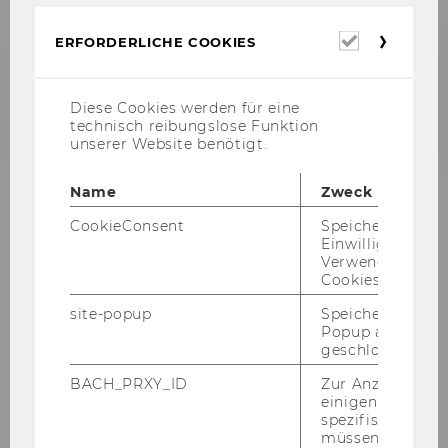
1898
Erforderl
Ab 1898
1917
1917
1919
19
ERFORDERLICHE COOKIES
Cookies
›
Diese Cookies werden für eine
technisch reibungslose Funktion
unserer Website benötigt.
Name
Zweck
CookieConsent
Speichert Ihre
Einwilligung zur
Verwendung vo
Cookies.
site-popup
Speichert ob ein
Popup ausgefüll
Grün­dung der k.k. Ex­port­
geschlossen wur
aka­de­mie
BACH_PRXY_ID
Zur Anzeige von
einigen WU-
spezifischen Inh
Ende des 19. Jahr­hun­derts gab es in
müssen Informa