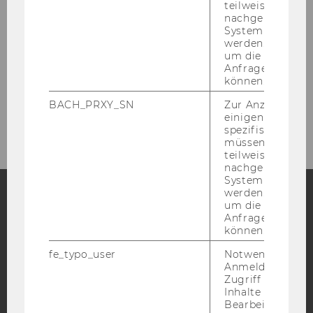
Wien keine Aus­bil­dung für qua­li­fi­zier­te
teilweise von
Kauf­leu­te. Die Wie­ner Kauf­mann­schaft
nachgelagerten
System abgefra
woll­te das än­dern und en­ga­gier­te sich
werden. Notwen
für die Grün­dung der k.k. Export-​
um die Antwort 
Akademie.
Anfrage zuordne
können.
BACH_PRXY_SN
Zur Anzeige von
(1898:
MEHR ÜBER DIESES THEMA
einigen WU-
spezifischen Inh
GRÜNDUNG
müssen Informa
DER
teilweise von
K.K.
nachgelagerten
EXPORTAKADEMIE)
System abgefra
werden. Notwen
um die Antwort 
Anfrage zuordne
Facebook
Instagram
Blog
können.
fe_typo_user
Notwendig für d
Anmeldung und
YouTube
Newsletter
Bluesky
Zugriff auf gesc
Inhalte oder zur
Bearbeitung des