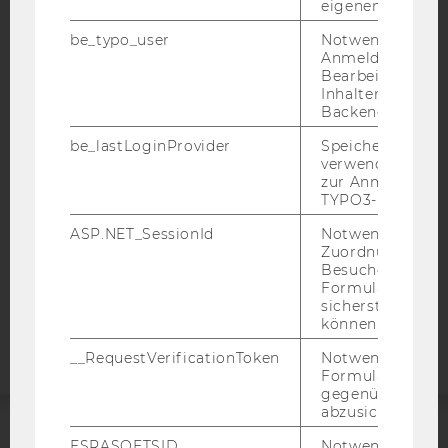
eigenen Profils.
be_typo_user
Notwendig für d
Anmeldung und
IMPRESSUM
Bearbeitung von
Inhalten im TYP
BARRIEREFREIHEITSERKLÄRUNG WEBSEITE
Backend.
DATENSCHUTZERKLÄRUNG
be_lastLoginProvider
Speichert die zul
DATENSCHUTZERKLÄRUNG SOCIAL MEDIA
verwendete Met
zur Anmeldung f
DATENSCHUTZERKLÄRUNG
TYPO3-Backend.
STUDIENBEWERBER*INNEN UND STUDIERENDE
ASP.NET_SessionId
Notwendig, um 
COOKIE EINSTELLUNGEN
Zuordnung von
Besucher zu
Barrierefreiheitserklärung
Formulareingab
sicherstellen zu
Webseite
können.
__RequestVerificationToken
Notwendig, um 
Formulareingab
gegenüber Angri
abzusichern.
ESRASOFTSID
Notwendig zur